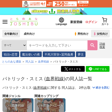
新規登録
ログイン
Language
カート
全年齢向け
成年向け
男性向け
女性向け
詳細
検索
狛治×恋雪
魔法使いの夜
不死川実弥×冨岡義勇
夢主
とらのあな通販
同人誌
血界戦線
パトリック・スミス
ポストする
LINEで送る
パトリック・スミス (
血界戦線
)の同人誌一覧
パトリック・スミス (
血界戦線
)
に関する
同人誌
は、
2
件お取り扱いがござ
続きを読む
関連ジャンル
関連カップリング
血界戦線
パトリック×ニーカ