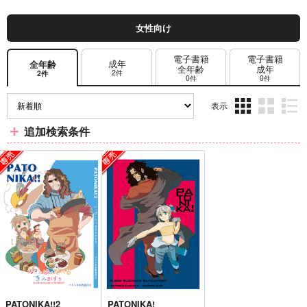
女性向け
電子書籍
電子書籍
成年
全年齢
全年齢
成年
2件
2件
0件
0件
表示
3カ
2カ
1カ
追加検索条件
ラ
ラ
ラ
ム
ム
ム
表
表
表
示
示
示
PATONIKA!!2
PATONIKA!