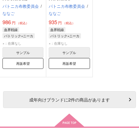
パトニカ布教委員会
/
パトニカ布教委員会
/
ななご
ななご
986
935
円
円
（税込）
（税込）
血界戦線
血界戦線
パトリック×ニーカ
パトリック×ニーカ
パトリック・スミス
パトリック・スミス
×：在庫なし
×：在庫なし
ニーカ・コヴァレンコ
ニーカ・コヴァレンコ
サンプル
サンプル
再販希望
再販希望
成年
向けブランドに
2
件の商品があります