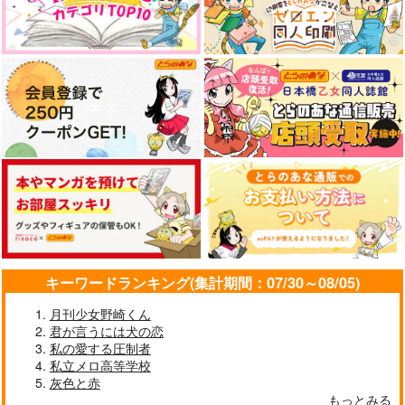
キーワードランキング(集計期間：07/30～08/05)
月刊少女野崎くん
君が言うには犬の恋
私の愛する圧制者
私立メロ高等学校
灰色と赤
もっとみる