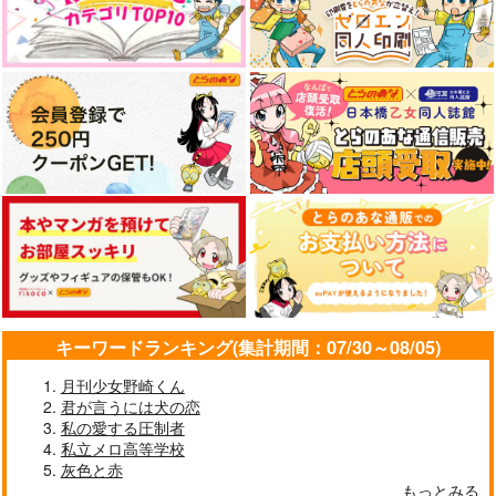
キーワードランキング(集計期間：07/30～08/05)
月刊少女野崎くん
君が言うには犬の恋
私の愛する圧制者
私立メロ高等学校
灰色と赤
もっとみる