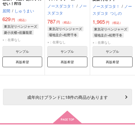
せい！R15
ノースダコタ！
/
ノー
ノースダコタ！
/
ノー
居間
/
しゅうまい
スダコタ
スダコタ
つしの
629
円
787
（税込）
1,965
円
円
（税込）
（税込）
東京卍リベンジャーズ
東京卍リベンジャーズ
東京卍リベンジャーズ
菱小次楼×佐藤龍星
場地圭介×松野千冬
場地圭介×松野千冬
佐藤龍星
菱小次楼
×：在庫なし
場地圭介
松野千冬
場地圭介
松野千冬
×：在庫なし
×：在庫なし
佐藤龍星
佐藤龍星
サンプル
サンプル
サンプル
再販希望
再販希望
再販希望
成年
向けブランドに
18
件の商品があります