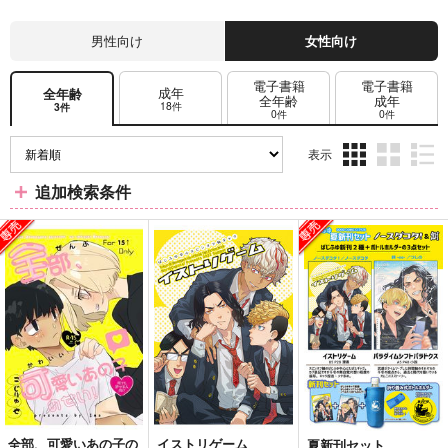
男性向け
女性向け
電子書籍
電子書籍
成年
全年齢
全年齢
成年
18件
3件
0件
0件
表示
3カ
2カ
1カ
追加検索条件
ラ
ラ
ラ
ム
ム
ム
表
表
表
示
示
示
全部、可愛いあの子の
イストリゲーム
夏新刊セット