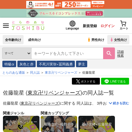
新規登録
ログイン
Language
カート
全年齢向け
成年向け
男性向け
女性向け
詳細
検索
特級α
灰色と赤
不死川実弥×冨岡義勇
夢主
とらのあな通販
同人誌
東京卍リベンジャーズ
佐藤龍星
ポストする
LINEで送る
佐藤龍星 (
東京卍リベンジャーズ
)の同人誌一覧
佐藤龍星 (
東京卍リベンジャーズ
)
に関する
同人誌
は、
3
件お取り扱いがご
続きを読む
関連ジャンル
関連カップリング
東京卍リベンジャー
場地圭介×松野千冬
菱小次楼×佐藤龍星
ズ