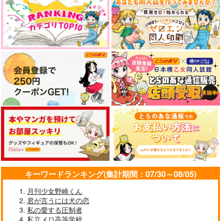
キーワードランキング(集計期間：07/30～08/05)
月刊少女野崎くん
君が言うには犬の恋
私の愛する圧制者
私立メロ高等学校