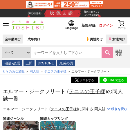
新規登録
ログイン
Language
カート
全年齢向け
成年向け
男性向け
女性向け
詳細
検索
狛治×恋雪
三間
Dr.STONE
鬼滅の刃
とらのあな通販
同人誌
テニスの王子様
エルマー・ジークフリート
ポストする
LINEで送る
エルマー・ジークフリート (
テニスの王子様
)の同人
誌一覧
エルマー・ジークフリート (
テニスの王子様
)
に関する
同人誌
は、
2
件お取
続きを読む
関連ジャンル
関連カップリング
ジークフリート×手
テニスの王子様