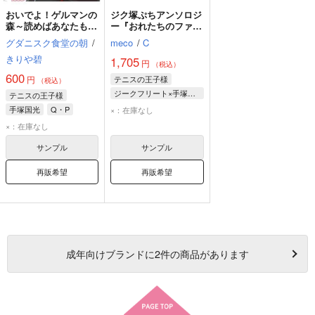
おいでよ！ゲルマンの
ジク塚ぷちアンソロジ
森～読めばあなたもド
ー『おれたちのファー
イツ推し～
ストゲーム』
グダニスク食堂の朝
/
meco
/
C
きりや碧
1,705
円
（税込）
600
円
テニスの王子様
（税込）
ジークフリート×手塚国光
テニスの王子様
エルマー・ジークフリート
手塚国光
Q・P
×：在庫なし
手塚国光
エルマー・ジークフリート
×：在庫なし
サンプル
サンプル
再販希望
再販希望
成年
向けブランドに
2
件の商品があります