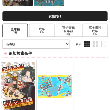
塚国光
女性向け
電子書籍
電子書籍
成年
全年齢
全年齢
成年
2件
2件
0件
0件
表示
3カ
2カ
1カ
追加検索条件
ラ
ラ
ラ
ム
ム
ム
表
表
表
示
示
示