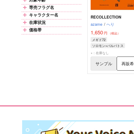
専売フラグ名
キャラクター名
RECOLLECTION
在庫状況
azame
/
へり
価格帯
1,650
円
（税込）
メギド72
ソロモン×バルバトス
バルバトス
×：在庫なし
サンプル
再販