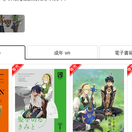
ェルシュング
成年
電子書
9件
件