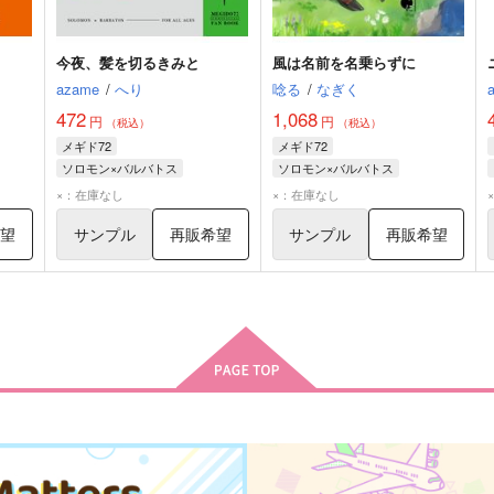
今夜、髪を切るきみと
風は名前を名乗らずに
azame
/
へり
唸る
/
なぎく
472
1,068
円
円
（税込）
（税込）
メギド72
メギド72
ソロモン×バルバトス
ソロモン×バルバトス
バルバトス
ソロモン
バルバトス
ソロモン
×：在庫なし
×：在庫なし
希望
サンプル
再販希望
サンプル
再販希望