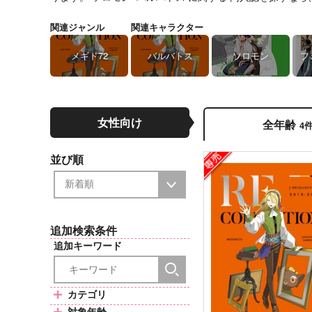
関連ジャンル
関連キャラクター
メギド72
バルバトス
ソロモン
フ
女性向け
全年齢
4
並び順
追加検索条件
追加キーワード
カテゴリ
対象年齢