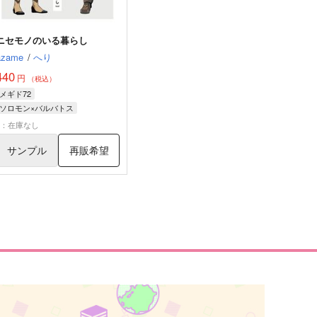
ニセモノのいる暮らし
azame
/
へり
440
円
（税込）
メギド72
ソロモン×バルバトス
バルバトス
ソロモン
×：在庫なし
フェルシュング
サンプル
再販希望