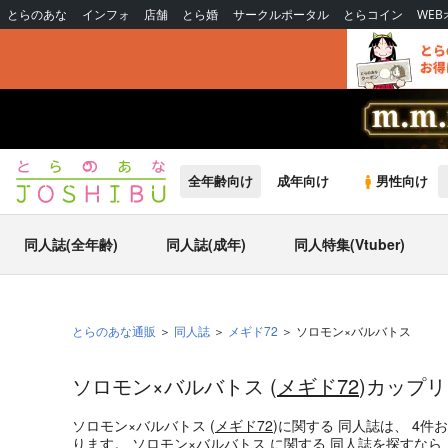
とらのあな
インフォ
店舗
とら婚
サークルポータル
とらコイン
WE
全年齢向け
成年向け
男性向け
同人誌(全年齢)
同人誌(成年)
同人特集(Vtuber)
とらのあな通販
同人誌
メギド72
ソロモン×バルバトス
ソロモン×バルバトス (
メギド72
)カップ
ソロモン×バルバトス (
メギド72
)
に関する
同人誌
は、
4
件
ります。
ソロモン×バルバトス
に関する
同人誌
を探すなら