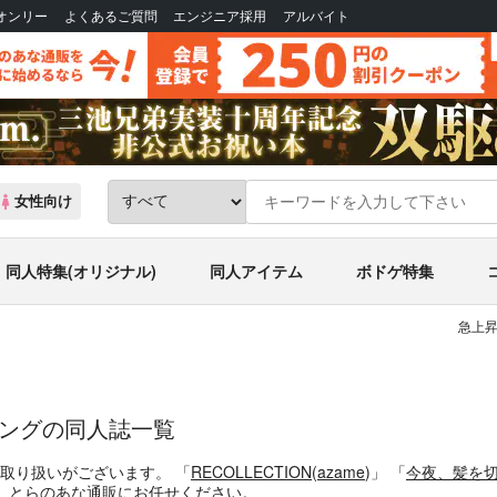
Bオンリー
よくあるご質問
エンジニア採用
アルバイト
女性向け
同人特集(オリジナル)
同人アイテム
ボドゲ特集
急上昇
リングの同人誌一覧
お取り扱いがございます。
「
RECOLLECTION
(
azame
)」
「
今夜、髪を
、とらのあな通販にお任せください。