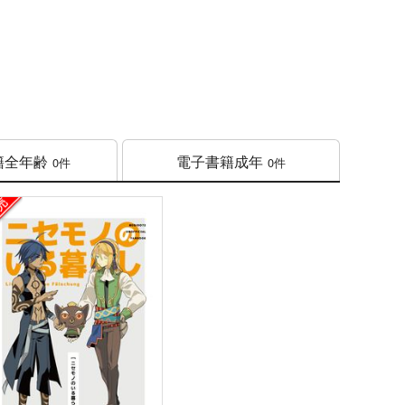
籍
全年齢
電子書籍
成年
0件
0件