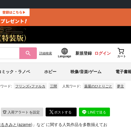
新規登録
ログイン
詳細
検索
Language
カート
コミック・ラノベ
ホビー
映像/音楽/ゲーム
電子書
ワード:
フリンズ×ファルカ
三間
人気ワード:
薬屋のひとりごと
夢主
入荷アラート
を設定
ポストする
LINEで送る
切るきみと
(
azame
)」
など
に関する人気作品を多数揃えてお