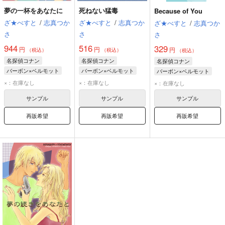
夢の一杯をあなたに
死ねない猛毒
Because of You
ざ★べすと
/
志真つか
ざ★べすと
/
志真つか
ざ★べすと
/
志真つか
さ
さ
さ
944
516
329
円
円
円
（税込）
（税込）
（税込）
名探偵コナン
名探偵コナン
名探偵コナン
バーボン×ベルモット
バーボン×ベルモット
バーボン×ベルモット
バーボン
ベルモット
バーボン
ベルモット
バーボン
ベルモット
×：在庫なし
×：在庫なし
×：在庫なし
榎本梓
サンプル
サンプル
サンプル
再販希望
再販希望
再販希望