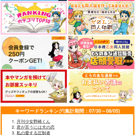
キーワードランキング(集計期間：07/30～08/05)
月刊少女野崎くん
君が言うには犬の恋
私の愛する圧制者