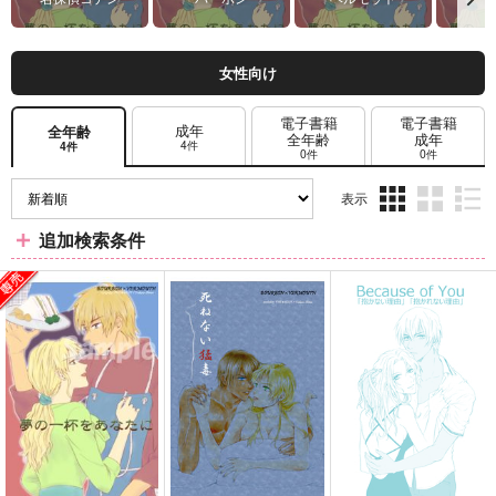
女性向け
電子書籍
電子書籍
成年
全年齢
全年齢
成年
4件
4件
0件
0件
表示
3カ
2カ
1カ
追加検索条件
ラ
ラ
ラ
ム
ム
ム
表
表
表
示
示
示