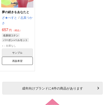
夢の続きをあなたと
ざ★べすと
/
志真つか
さ
657
円
（税込）
名探偵コナン
バーボン×ベルモット
バーボン
ベルモット
×：在庫なし
サンプル
再販希望
成年
向けブランドに
4
件の商品があります