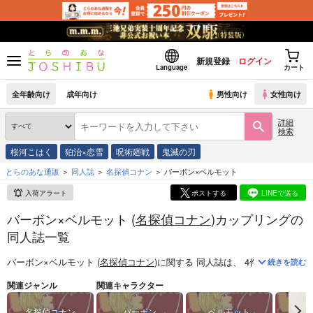
新規登録
ログイン
Language
カート
全年齢向け
成年向け
男性向け
女性向け
詳細
検索
桜河こはく
狛治×恋雪
呪術廻戦
鬼滅の刃
とらのあな通販
同人誌
名探偵コナン
バーボン×ベルモット
入荷アラート
ポストする
LINEで送る
バーボン×ベルモット (
名探偵コナン
)カップリングの
同人誌一覧
バーボン×ベルモット (
名探偵コナン
)
に関する
同人誌
は、
4
件お取り扱い
続きを読む
関連ジャンル
関連キャラクター
名探偵コナン
バーボン
ベルモット