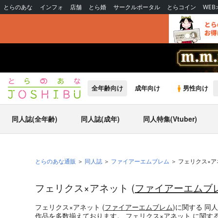
とらのあな
インフォ
店舗
とら婚
サークルポータル
とらコイン
WE
全年齢向け
成年向け
男性向け
同人誌(全年齢)
同人誌(成年)
同人特集(Vtuber)
とらのあな通販
同人誌
ファイアーエムブレム
フェリクス×ア
フェリクス×アネット (
ファイアーエムブ
フェリクス×アネット (
ファイアーエムブレム
)
に関する
同人
作品を多数揃えております。
フェリクス×アネット
に関す