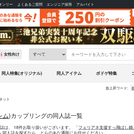
Bオンリー
よくあるご質問
エンジニア採用
アルバイト
女性向け
同人特集(オリジナル)
同人アイテム
ボドゲ特集
急上昇ワード:
ネット
レム
)カップリングの同人誌一覧
誌
は、
18
件お取り扱いがございます。
「
フェリアネ支援すっ飛ばし婚
る
同人誌
を探すなら、とらのあな通販にお任せください。