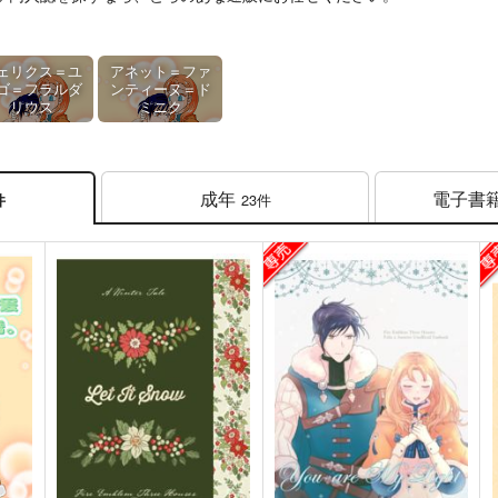
ェリクス＝ユ
アネット＝ファ
ゴ＝フラルダ
ンティーヌ＝ド
リウス
ミニク
成年
電子書
23件
件