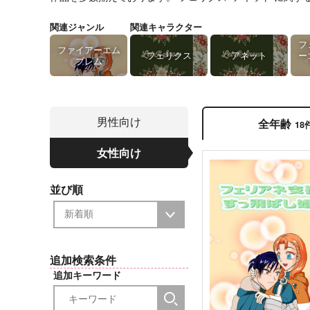
関連ジャンル
関連キャラクター
フ
ファイアーエム
フェリクス
アネット
ー
ブレム
男性向け
全年齢
18
女性向け
並び順
追加検索条件
追加キーワード