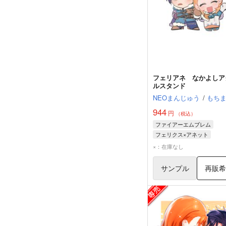
フェリアネ なかよしア
ルスタンド
NEOまんじゅう
/
もち
944
円
（税込）
ファイアーエムブレム
フェリクス×アネット
フェリクス
アネット
×：在庫なし
サンプル
再販