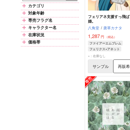
カテゴリ
対象年齢
フェリアネ支援すっ飛ば
専売フラグ名
婚。
キャラクター名
八角堂
/
唐草カナタ
在庫状況
1,287
円
（税込）
価格帯
ファイアーエムブレム
フェリクス×アネット
×：在庫なし
サンプル
再販