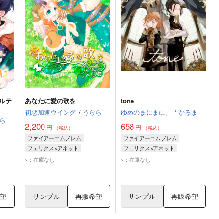
ルテ
あなたに愛の歌を
tone
初恋加速ウイング
/
うらら
ゆめのまにまに。
/
かるま
ら
2,200
658
円
円
（税込）
（税込）
ファイアーエムブレム
ファイアーエムブレム
フェリクス×アネット
フェリクス×アネット
フェリクス
アネット
フェリクス
アネット
×：在庫なし
×：在庫なし
希望
サンプル
再販希望
サンプル
再販希望