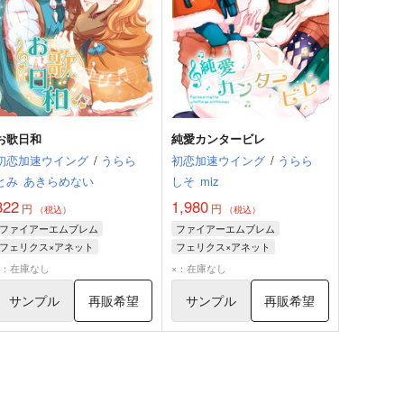
お歌日和
純愛カンタービレ
初恋加速ウイング
/
うらら
初恋加速ウイング
/
うらら
とみ
あきらめない
しそ
miz
822
1,980
円
円
（税込）
（税込）
ファイアーエムブレム
ファイアーエムブレム
フェリクス×アネット
フェリクス×アネット
フェリクス
アネット
フェリクス
アネット
×：在庫なし
×：在庫なし
サンプル
再販希望
サンプル
再販希望