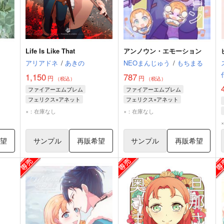
Life Is Like That
アンノウン・エモーション
アリアドネ
/
あきの
NEOまんじゅう
/
もちまる
1,150
787
円
円
（税込）
（税込）
ファイアーエムブレム
ファイアーエムブレム
フェリクス×アネット
フェリクス×アネット
フェリクス
アネット
×：在庫なし
×：在庫なし
希望
サンプル
再販希望
サンプル
再販希望