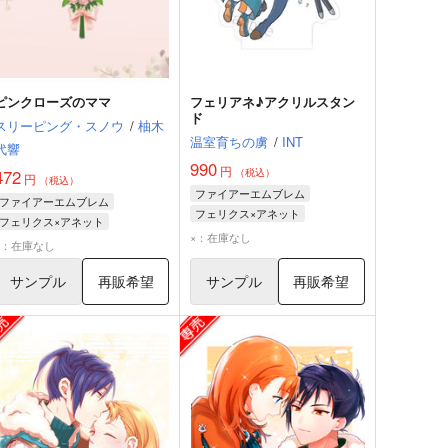
ピンクローズのママ
フェリアネ♪アクリルスタン
ド
スリーピング・スノウ
/
柚木
温室育ちの虜
/
INT
代響
990
円
472
（税込）
円
（税込）
ファイアーエムブレム
ファイアーエムブレム
フェリクス×アネット
フェリクス×アネット
フェリクス
アネット
×：在庫なし
フェリクス
アネット
×：在庫なし
サンプル
再販希望
サンプル
再販希望