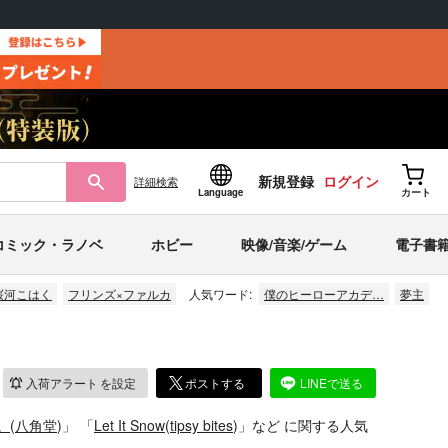
新規登録
ログイン
詳細
検索
Language
カート
コミック・ラノベ
ホビー
映像/音楽/ゲーム
電子書
桜河こはく
フリンズ×ファルカ
人気ワード:
僕のヒーローアカデ…
夢主
入荷アラート
を設定
ポストする
LINEで送る
。
(
八角堂
)」
「
Let It Snow
(
tipsy bites
)」
など
に関する人気