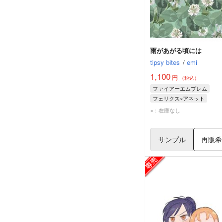
雨があがる頃には
tipsy bites
/
emi
1,100
円
（税込）
ファイアーエムブレム
フェリクス×アネット
フェリクス
アネット
×：在庫なし
サンプル
再販