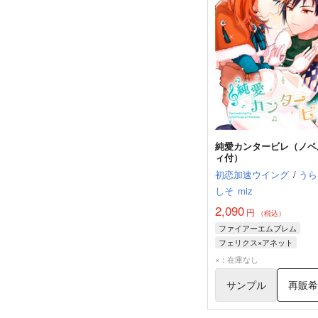
純愛カンタービレ（ノベ
ィ付）
初恋加速ウイング
/
うら
しそ
miz
2,090
円
（税込）
ファイアーエムブレム
フェリクス×アネット
フェリクス
アネット
×：在庫なし
サンプル
再販