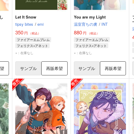
し
Let It Snow
You are my Light
tipsy bites
/
emi
温室育ちの虜
/
INT
350
880
円
円
（税込）
（税込）
ファイアーエムブレム
ファイアーエムブレム
フェリクス×アネット
フェリクス×アネット
フェリクス
アネット
フェリクス
アネット
×：在庫なし
×：在庫なし
フェリクス＝ユーゴ＝フラルダリウス
アネット＝ファンティーヌ＝ドミニク
希望
サンプル
再販希望
サンプル
再販希望