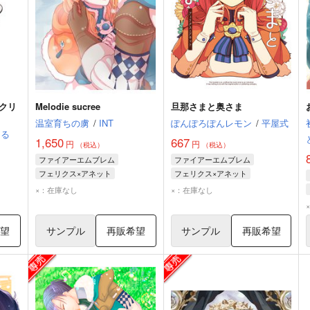
クリ
Melodie sucree
旦那さまと奥さま
温室育ちの虜
/
INT
ぽんぽろぽんレモン
/
平屋式
まる
1,650
667
円
円
（税込）
（税込）
ファイアーエムブレム
ファイアーエムブレム
フェリクス×アネット
フェリクス×アネット
フェリクス
アネット
フェリクス
アネット
×：在庫なし
×：在庫なし
希望
サンプル
再販希望
サンプル
再販希望