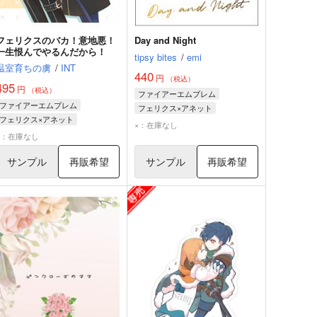
フェリクスのバカ！意地悪！
Day and Night
一生恨んでやるんだから！
tipsy bites
/
emi
温室育ちの虜
/
INT
440
円
（税込）
495
円
（税込）
ファイアーエムブレム
ファイアーエムブレム
フェリクス×アネット
フェリクス×アネット
フェリクス
アネット
×：在庫なし
アネット
フェリクス
×：在庫なし
サンプル
再販希望
サンプル
再販希望