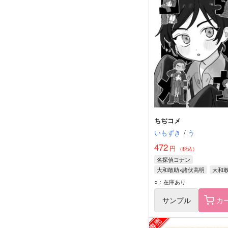
ちぢコメ
いもずき
/
う
472
円
（税込）
名探偵コナン
大和敢助×諸伏高明
大和
諸伏高明
○：在庫あり
サンプル
カ