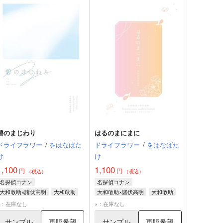
碧のまじわり
はるのまにまに
ドライフラワー
/
をはなばた
ドライフラワー
/
をはなばた
け
け
1,100
1,100
円
円
（税込）
（税込）
名探偵コナン
名探偵コナン
大和敢助×諸伏高明
大和敢助
大和敢助×諸伏高明
大和敢助
諸伏高明
諸伏高明
×：在庫なし
×：在庫なし
サンプル
再販希望
サンプル
再販希望