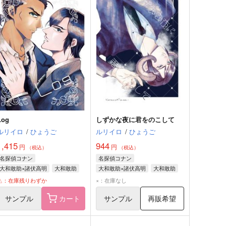
Log
しずかな夜に君をのこして
ルリイロ
/
ひょうご
ルリイロ
/
ひょうご
1,415
944
円
円
（税込）
（税込）
名探偵コナン
名探偵コナン
大和敢助×諸伏高明
大和敢助
大和敢助×諸伏高明
大和敢助
諸伏高明
諸伏高明
△：在庫残りわずか
×：在庫なし
サンプル
カート
サンプル
再販希望