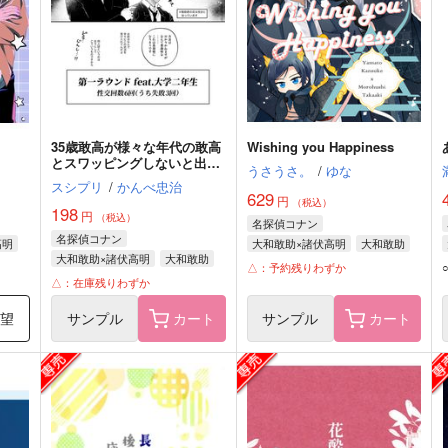
35歳敢高が様々な年代の敢高
Wishing you Happiness
とスワッピングしないと出ら
うさうさ。
/
ゆな
れない部屋
スシプリ
/
かんべ忠治
629
円
（税込）
198
円
（税込）
名探偵コナン
名探偵コナン
高明
大和敢助×諸伏高明
大和敢助
大和敢助×諸伏高明
大和敢助
諸伏高明
△：予約残りわずか
諸伏高明
△：在庫残りわずか
希望
サンプル
カート
サンプル
カート