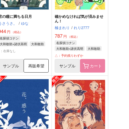
君の瞳に満ちる日月
確かめなければ気が済みませ
ん！
うさうさ。
/
ゆな
極まれり
/
れり2777
944
円
（税込）
787
円
（税込）
名探偵コナン
名探偵コナン
大和敢助×諸伏高明
大和敢助
大和敢助×諸伏高明
大和敢助
諸伏高明
×：在庫なし
諸伏高明
△：予約残りわずか
サンプル
再販希望
サンプル
カート