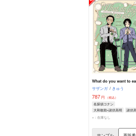
What do you want to ea
サザンガ
/
きゅう
787
円
（税込）
名探偵コナン
大和敢助×諸伏高明
諸伏
大和敢助
×：在庫なし
サンプル
再販