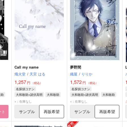
Call my name
夢野間
熾火堂
/
天宮 はる
織屋
/
りりか
1,257
1,572
円
円
（税込）
（税込）
名探偵コナン
名探偵コナン
敢助
大和敢助×諸伏高明
大和敢助
大和敢助×諸伏高明
大和敢助
諸伏高明
諸伏高明
×：在庫なし
×：在庫なし
ート
サンプル
再販希望
サンプル
再販希望