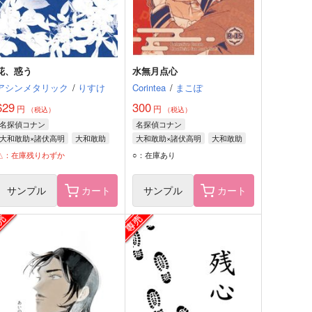
花、惑う
水無月点心
アシンメタリック
/
りすけ
Corintea
/
まこぽ
629
300
円
円
（税込）
（税込）
名探偵コナン
名探偵コナン
大和敢助×諸伏高明
大和敢助
大和敢助×諸伏高明
大和敢助
諸伏高明
諸伏高明
△：在庫残りわずか
○：在庫あり
サンプル
カート
サンプル
カート