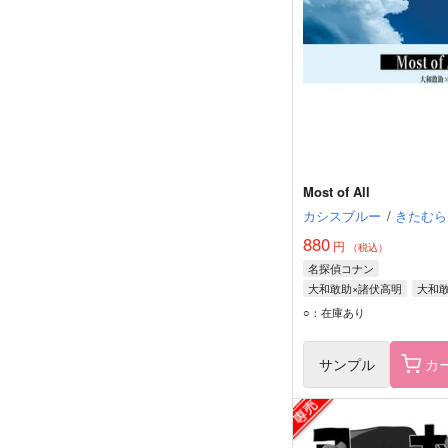
Most of All
カシスブルー
/
きたむら
880
円
（税込）
名探偵コナン
大和敢助×諸伏高明
大和
諸伏高明
○：在庫あり
サンプル
カ