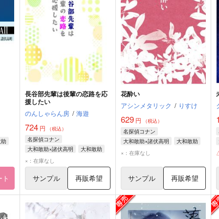
長谷部先輩は後輩の恋路を応
花酔い
援したい
アシンメタリック
/
りすけ
のんしゃらん房
/
海遊
629
円
（税込）
724
円
（税込）
名探偵コナン
名探偵コナン
敢助
大和敢助×諸伏高明
大和敢助
大和敢助×諸伏高明
大和敢助
諸伏高明
×：在庫なし
諸伏高明
×：在庫なし
ート
サンプル
再販希望
サンプル
再販希望