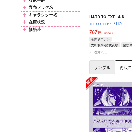
専売フラグ名
キャラクター名
HARD TO EXPLAIN
在庫状況
10011100011
/
HO
価格帯
787
円
（税込）
名探偵コナン
大和敢助×諸伏高明
諸伏
大和敢助
×：在庫なし
サンプル
再販