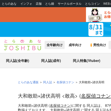
とらのあな
インフォ
店舗
とら婚
サークルポータル
とらコイン
WE
全年齢向け
成年向け
男性向け
同人誌(全年齢)
同人誌(成年)
同人特集(Vtuber)
とらのあな通販
同人誌
名探偵コナン
大和敢助×諸伏高明
大和敢助×諸伏高明 <敢高> (
名探偵コナン
大和敢助×諸伏高明 (
名探偵コナン
)
に関する
同人誌
は、
87
数揃えております。
大和敢助×諸伏高明
に関する
同人誌
を