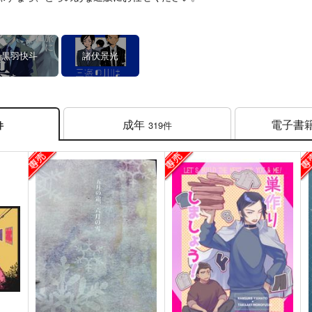
黒羽快斗
諸伏景光
成年
電子書
319件
件