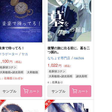
未来で待ってろ！
復讐の旅に出る前に、墓を二
つ掘れ。
クラゲーター
/
ヤカ
なちょす専門店
/
nachos
1,100
円
（税込）
1,022
円
（税込）
名探偵コナン
名探偵コナン
大和敢助×諸伏高明
大和敢助
大和敢助×諸伏高明
諸伏高明
諸伏高明
△：在庫残りわずか
黒羽快斗
大和敢助
○：在庫あり
サンプル
カート
サンプル
カート