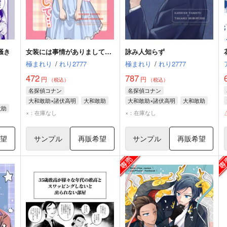
掻き
女装には事情がありまして…
詠み人知らず
極まれり
/
れり2777
極まれり
/
れり2777
472
787
円
円
（税込）
（税込）
名探偵コナン
名探偵コナン
大和敢助×諸伏高明
大和敢助
大和敢助×諸伏高明
大和敢助
敢助
諸伏高明
諸伏高明
×：在庫なし
×：在庫なし
希望
サンプル
再販希望
サンプル
再販希望