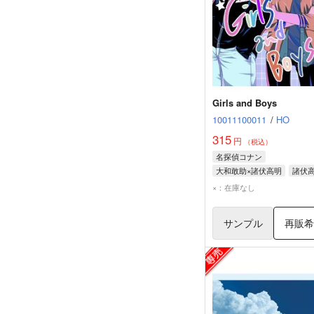
Girls and Boys
10011100011
/
HO
315
円
（税込）
名探偵コナン
大和敢助×諸伏高明
諸伏
大和敢助
×：在庫なし
サンプル
再販