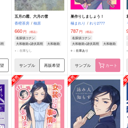
五月の霜、六月の雪
巣作りしましょう！
香橙茶房
/
柚原
極まれり
/
れり2777
660
787
円
円
（税込）
（税込）
名探偵コナン
名探偵コナン
高明
大和敢助×諸伏高明
大和敢助
大和敢助×諸伏高明
大和敢助
諸伏高明
諸伏高明
×：在庫なし
○：在庫あり
希望
サンプル
再販希望
サンプル
カート