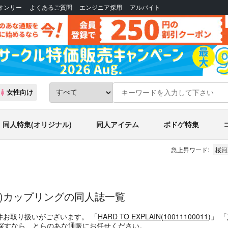
Bオンリー
よくあるご質問
エンジニア採用
アルバイト
女性向け
同人特集(オリジナル)
同人アイテム
ボドゲ特集
急上昇ワード:
桜河
)カップリングの同人誌一覧
件お取り扱いがございます。
「
HARD TO EXPLAIN
(
10011100011
)」
「
探すなら、とらのあな通販にお任せください。