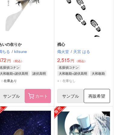
あいの在りか
残心
満ちる
/
kitsune
熾火堂
/
天宮 はる
472
2,515
円
円
（税込）
（税込）
名探偵コナン
名探偵コナン
大和敢助×諸伏高明
諸伏高明
大和敢助×諸伏高明
大和敢助
大和敢助
諸伏高明
○：在庫あり
×：在庫なし
サンプル
カート
サンプル
再販希望