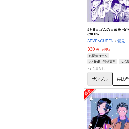
5月6日ゴムの日敢高 -足
の0.02-
SEVENQUEEN
/
愛見
330
円
（税込）
名探偵コナン
大和敢助×諸伏高明
大和
諸伏高明
×：在庫なし
サンプル
再販