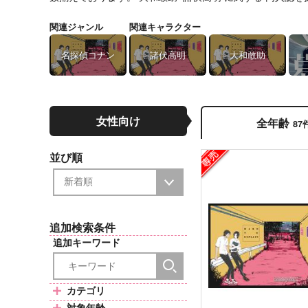
関連ジャンル
関連キャラクター
名探偵コナン
諸伏高明
大和敢助
女性向け
全年齢
87
並び順
追加検索条件
追加キーワード
カテゴリ
対象年齢