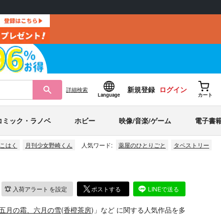
新規登録
ログイン
詳細
検索
Language
カート
コミック・ラノベ
ホビー
映像/音楽/ゲーム
電子書
こはく
月刊少女野崎くん
人気ワード:
薬屋のひとりごと
タペストリー
入荷アラート
を設定
ポストする
LINEで送る
五月の霜、六月の雪
(
香橙茶房
)」
など
に関する人気作品を多