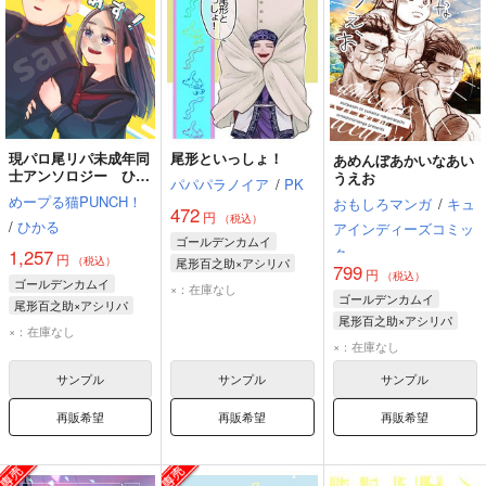
現パロ尾リパ未成年同
尾形といっしょ！
あめんぼあかいなあい
士アンソロジー ひゃ
うえお
パパパラノイア
/
PK
く×あす！
めープる猫PUNCH！
おもしろマンガ
/
キュ
472
円
（税込）
/
ひかる
アインディーズコミッ
ゴールデンカムイ
ク
1,257
円
（税込）
尾形百之助×アシリパ
799
円
（税込）
ゴールデンカムイ
尾形百之助
アシリパ
×：在庫なし
ゴールデンカムイ
尾形百之助×アシリパ
尾形百之助×アシリパ
尾形百之助
アシリパ
×：在庫なし
杉元佐一
尾形百之助
×：在庫なし
アシリパ
サンプル
サンプル
サンプル
再販希望
再販希望
再販希望