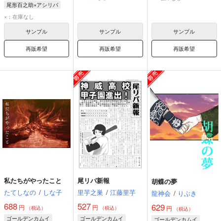
尾形百之助×アシリパ
尾形百之助
アシリパ
×：在庫なし
サンプル
サンプル
サンプル
再販希望
再販希望
再販希望
私たちがやったこと
尾リパ新報
胡蝶の夢
たてしなの
/
しな子
里芋之巣
/
江藤里芋
龍神会
/
りぶき
688
527
629
円
円
円
（税込）
（税込）
（税込）
ゴールデンカムイ
ゴールデンカムイ
ゴールデンカムイ