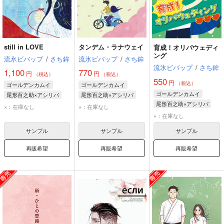
still in LOVE
タンデム・ラナウェイ
育成！オリパウェディ
ング
流氷ビバップ
/
さち鉾
流氷ビバップ
/
さち鉾
流氷ビバップ
/
さち鉾
1,100
770
円
円
（税込）
（税込）
550
円
（税込）
ゴールデンカムイ
ゴールデンカムイ
ゴールデンカムイ
尾形百之助×アシリパ
尾形百之助×アシリパ
尾形百之助×アシリパ
尾形百之助
アシリパ
尾形百之助
アシリパ
×：在庫なし
×：在庫なし
尾形百之助
アシリパ
×：在庫なし
サンプル
サンプル
サンプル
再販希望
再販希望
再販希望