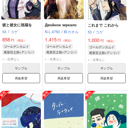
彼と彼女に祝福を
Двойное зеркало
これまで これから
53
/
コゲ
N.L.4750
/
柊カオル
53
/
コゲ
858
1,415
1,000
円
円
円
（税込）
（税込）
（税込）
ゴールデンカムイ
ゴールデンカムイ
ゴールデンカムイ
尾形百之助×アシリパ
尾形百之助×アシリパ
尾形百之助×アシリパ
尾形百之助
アシリパ
尾形百之助
アシリパ
尾形百之助
アシリパ
×：在庫なし
×：在庫なし
×：在庫なし
杉元佐一
サンプル
サンプル
サンプル
再販希望
再販希望
再販希望