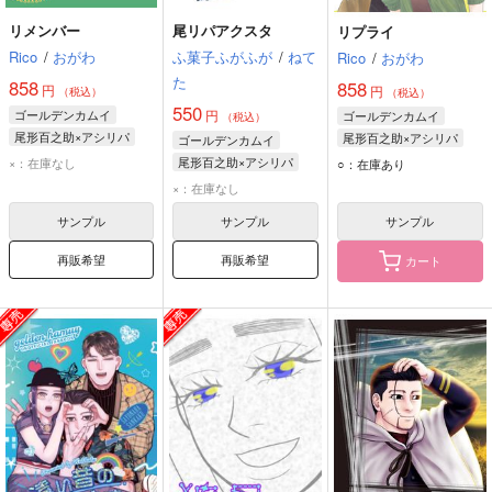
リメンバー
尾リパアクスタ
リプライ
Rico
/
おがわ
ふ菓子ふがふが
/
ねて
Rico
/
おがわ
た
858
858
円
円
（税込）
（税込）
550
ゴールデンカムイ
円
ゴールデンカムイ
（税込）
尾形百之助×アシリパ
尾形百之助×アシリパ
ゴールデンカムイ
尾形百之助
アシリパ
尾形百之助
アシリパ
尾形百之助×アシリパ
×：在庫なし
○：在庫あり
尾形百之助
アシリパ
×：在庫なし
サンプル
サンプル
サンプル
再販希望
再販希望
カート