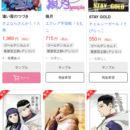
遠い昔のつづき
狼月
STAY GOLD
さよならさんかく
/
八
エクレア宇宙船
/
えむ
チェルシーガール
/
て
角
こ
びらっこ
1,980
715
550
円
円
円
（税込）
（税込）
（税込）
ゴールデンカムイ
ゴールデンカムイ
ゴールデンカムイ
尾形百之助×アシリパ
尾形百之助×アシリパ
尾形百之助×アシリパ
尾形百之助
アシリパ
尾形百之助
アシリパ
尾形百之助
アシリパ
○：在庫あり
×：在庫なし
×：在庫なし
花沢勇作
サンプル
サンプル
サンプル
再販希望
再販希望
カート