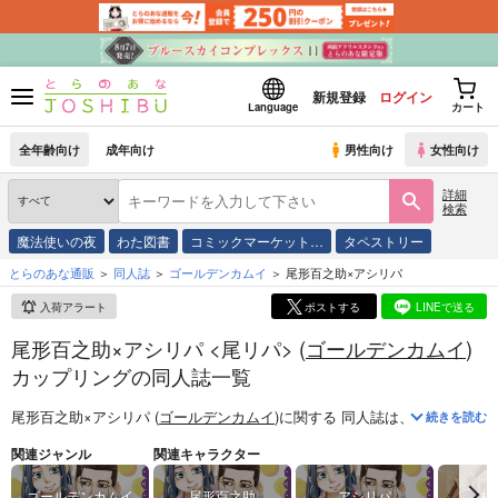
新規登録
ログイン
Language
カート
全年齢向け
成年向け
男性向け
女性向け
詳細
検索
魔法使いの夜
わた図書
コミックマーケット…
タペストリー
とらのあな通販
同人誌
ゴールデンカムイ
尾形百之助×アシリパ
入荷アラート
ポストする
LINEで送る
尾形百之助×アシリパ <尾リパ> (
ゴールデンカムイ
)
カップリングの同人誌一覧
尾形百之助×アシリパ (
ゴールデンカムイ
)
に関する
同人誌
は、
84
件お取り
続きを読む
関連ジャンル
関連キャラクター
ゴールデンカムイ
尾形百之助
アシリパ
杉