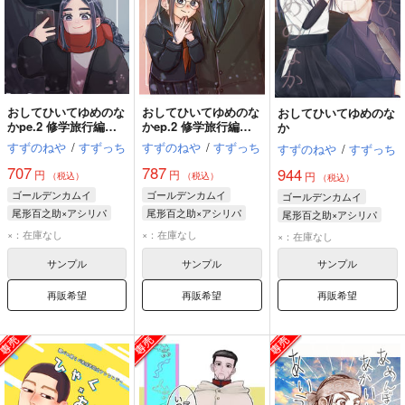
おしてひいてゆめのな
おしてひいてゆめのな
おしてひいてゆめのな
かpe.2 修学旅行編
かep.2 修学旅行編
か
「下」
『上』
すずのねや
/
すずっち
すずのねや
/
すずっち
すずのねや
/
すずっち
707
787
944
円
円
円
（税込）
（税込）
（税込）
ゴールデンカムイ
ゴールデンカムイ
ゴールデンカムイ
尾形百之助×アシリパ
尾形百之助×アシリパ
尾形百之助×アシリパ
尾形百之助
アシリパ
尾形百之助
アシリパ
尾形百之助
アシリパ
×：在庫なし
×：在庫なし
×：在庫なし
サンプル
サンプル
サンプル
再販希望
再販希望
再販希望