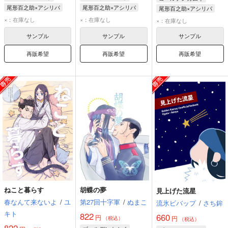
尾形百之助×アシリパ
尾形百之助×アシリパ
尾形百之助×アシリパ
尾形百之助
アシリパ
尾形百之助
アシリパ
尾形百之助
アシリパ
×：在庫なし
×：在庫なし
×：在庫なし
サンプル
サンプル
サンプル
再販希望
再販希望
再販希望
ねこと暮らす
胡蝶の夢
見上げた流星
春なんて来ないよ
/
ユ
第27回十字軍
/
ぬまこ
流氷ビバップ
/
さち鉾
キト
822
660
円
円
（税込）
（税込）