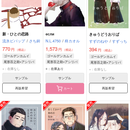
新・ひとの恋路
если
きゅうどうおりぱ
流氷ビバップ
/
さち鉾
N.L.4750
/
柊カオル
すずのねや
/
すずっち
770
1,573
394
円
円
円
（税込）
（税込）
（税込）
ゴールデンカムイ
ゴールデンカムイ
ゴールデンカムイ
尾形百之助×アシリパ
尾形百之助×アシリパ
尾形百之助×アシリパ
尾形百之助
アシリパ
尾形百之助
アシリパ
尾形百之助
アシリパ
×：在庫なし
○：在庫あり
×：在庫なし
サンプル
サンプル
サンプル
再販希望
再販希望
カート