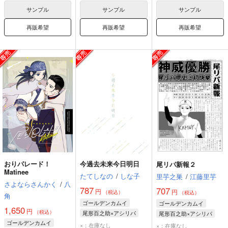
サンプル
サンプル
サンプル
再販希望
再販希望
再販希望
おりパレード！
今過去未来今日明日
尾リパ新報２
Matinee
たてしなの
/
しな子
里芋之巣
/
江藤里芋
さよならさんかく
/
八
787
707
円
円
（税込）
（税込）
角
ゴールデンカムイ
ゴールデンカムイ
1,650
円
（税込）
尾形百之助×アシリパ
尾形百之助×アシリパ
ゴールデンカムイ
尾形百之助
アシリパ
尾形百之助
アシリパ
×：在庫なし
×：在庫なし