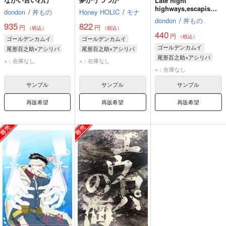
Late night
highways,escapism,
dondon
/
丼もの
Honey HOLIC
/
モナ
or both.
dondon
/
丼もの
935
822
円
円
（税込）
（税込）
440
円
（税込）
ゴールデンカムイ
ゴールデンカムイ
ゴールデンカムイ
尾形百之助×アシリパ
尾形百之助×アシリパ
尾形百之助×アシリパ
アシリパ
尾形百之助
尾形百之助
アシリパ
×：在庫なし
×：在庫なし
アシリパ
尾形百之助
×：在庫なし
サンプル
サンプル
サンプル
再販希望
再販希望
再販希望