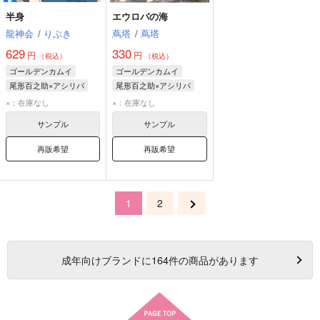
半身
エウロパの海
龍神会
/
りぶき
蔦塔
/
蔦塔
629
330
円
円
（税込）
（税込）
ゴールデンカムイ
ゴールデンカムイ
尾形百之助×アシリパ
尾形百之助×アシリパ
尾形百之助
アシリパ
尾形百之助
アシリパ
×：在庫なし
×：在庫なし
サンプル
サンプル
再販希望
再販希望
1
2
成年
向けブランドに
164
件の商品があります