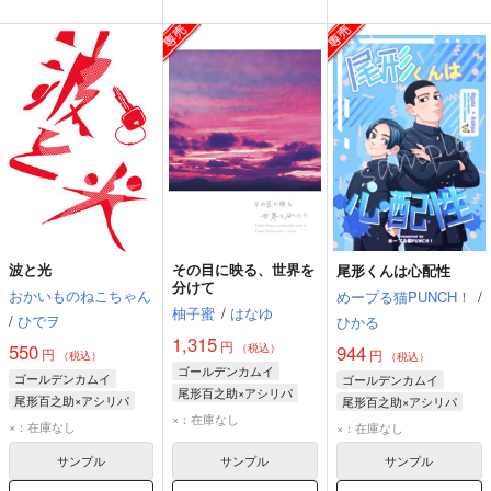
波と光
その目に映る、世界を
尾形くんは心配性
分けて
おかいものねこちゃん
めープる猫PUNCH！
/
柚子蜜
/
はなゆ
/
ひでヲ
ひかる
1,315
円
550
（税込）
944
円
円
（税込）
（税込）
ゴールデンカムイ
ゴールデンカムイ
ゴールデンカムイ
尾形百之助×アシリパ
尾形百之助×アシリパ
尾形百之助×アシリパ
尾形百之助
アシリパ
×：在庫なし
尾形百之助
アシリパ
尾形百之助
アシリパ
×：在庫なし
×：在庫なし
サンプル
サンプル
サンプル