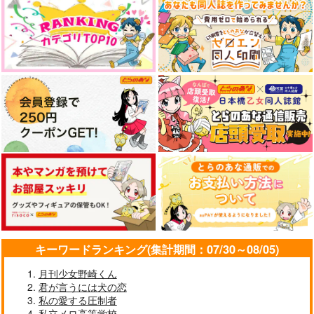
キーワードランキング(集計期間：07/30～08/05)
月刊少女野崎くん
君が言うには犬の恋
私の愛する圧制者
私立メロ高等学校