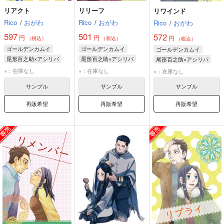
リアクト
リリーフ
リワインド
Rico
/
おがわ
Rico
/
おがわ
Rico
/
おがわ
597
501
572
円
円
円
（税込）
（税込）
（税込）
ゴールデンカムイ
ゴールデンカムイ
ゴールデンカムイ
尾形百之助×アシリパ
尾形百之助×アシリパ
尾形百之助×アシリパ
尾形百之助
アシリパ
尾形百之助
アシリパ
尾形百之助
アシリパ
×：在庫なし
×：在庫なし
×：在庫なし
サンプル
サンプル
サンプル
再販希望
再販希望
再販希望