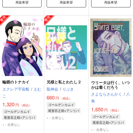
再販希望
再販希望
再販希望
輪廻のトナカイ
兄様と私とわたし２
ウリータは行く、いつ
かは着くだろう
エクレア宇宙船
/
えむ
龍神会
/
りぶき
さよならさんかく
/
八
こ
660
円
（税込）
角
1,320
円
ゴールデンカムイ
（税込）
1,650
円
尾形百之助×アシリパ
（税込）
ゴールデンカムイ
尾形百之助
アシリパ
ゴールデンカムイ
尾形百之助×アシリパ
×：在庫なし
尾形百之助×アシリパ
尾形百之助
アシリパ
×：在庫なし
尾形百之助
アシリパ
×：在庫なし