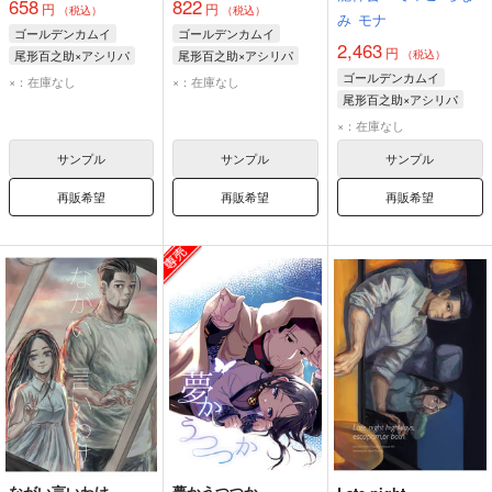
658
822
円
円
（税込）
（税込）
み
モナ
ゴールデンカムイ
ゴールデンカムイ
2,463
円
尾形百之助×アシリパ
尾形百之助×アシリパ
（税込）
尾形百之助
アシリパ
尾形百之助
アシリパ
ゴールデンカムイ
×：在庫なし
×：在庫なし
尾形百之助×アシリパ
尾形百之助
アシリパ
×：在庫なし
サンプル
サンプル
サンプル
再販希望
再販希望
再販希望
ながい言いわけ
夢かうつつか