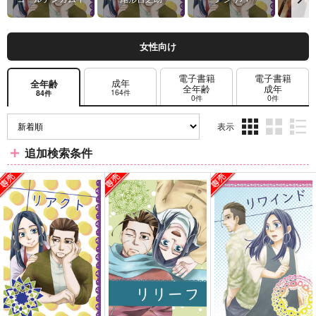
女性向け
電子書籍
電子書籍
成年
全年齢
全年齢
成年
164件
84件
0件
0件
表示
3カ
2カ
1カ
追加検索条件
ラ
ラ
ラ
ム
ム
ム
表
表
表
示
示
示