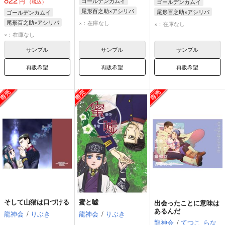
822
円
ゴールデンカムイ
ゴールデンカムイ
（税込）
尾形百之助×アシリパ
尾形百之助×アシリパ
ゴールデンカムイ
尾形百之助
アシリパ
尾形百之助
アシリパ
尾形百之助×アシリパ
×：在庫なし
×：在庫なし
尾形百之助
アシリパ
×：在庫なし
サンプル
サンプル
サンプル
再販希望
再販希望
再販希望
そして山猫は口づける
蜜と嘘
出会ったことに意味は
あるんだ
龍神会
/
りぶき
龍神会
/
りぶき
龍神会
/
てつこ
らな