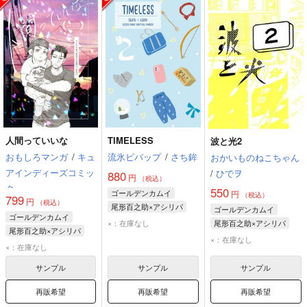
人間っていいな
TIMELESS
波と光2
おもしろマンガ
/
キュ
流氷ビバップ
/
さち鉾
おかいものねこちゃん
アインディーズコミッ
/
ひでヲ
880
円
（税込）
ク
550
ゴールデンカムイ
円
（税込）
799
円
（税込）
尾形百之助×アシリパ
ゴールデンカムイ
ゴールデンカムイ
尾形百之助
アシリパ
×：在庫なし
尾形百之助×アシリパ
尾形百之助×アシリパ
尾形百之助
アシリパ
×：在庫なし
尾形百之助
アシリパ
×：在庫なし
サンプル
サンプル
サンプル
再販希望
再販希望
再販希望