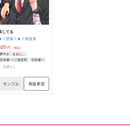
哀してる
★☆雲雀☆★
/
裕貴美
420
円
（税込）
夢中さ、きみに。
目高優一×二階堂明
目高優一
二階堂明
×：在庫なし
サンプル
再販希望