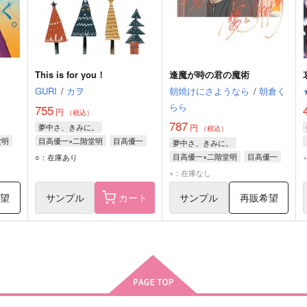
This is for you！
逢魔が時の君の魔術
GURI
/
カヲ
朝焼けにさようなら
/
朝倉く
らら
755
円
（税込）
787
夢中さ、きみに。
円
（税込）
堂明
目高優一×二階堂明
目高優一
夢中さ、きみに。
二階堂明
目高優一×二階堂明
目高優一
○：在庫あり
二階堂明
×：在庫なし
希望
サンプル
カート
サンプル
再販希望