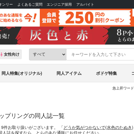
Bオンリー
よくあるご質問
エンジニア採用
アルバイト
女性向け
同人特集(オリジナル)
同人アイテム
ボドゲ特集
急上昇ワード
カップリングの同人誌一覧
、
9
件お取り扱いがございます。
「
どうか気がつかないで
(
水色のたぬき
同人誌
を探すなら、とらのあな通販にお任せください。