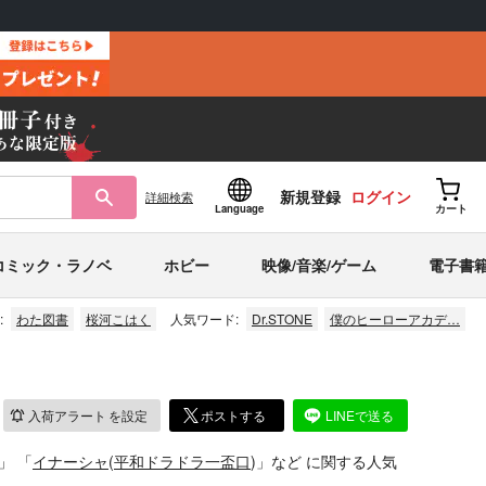
新規登録
ログイン
詳細
検索
Language
カート
コミック・ラノベ
ホビー
映像/音楽/ゲーム
電子書
:
わた図書
桜河こはく
人気ワード:
Dr.STONE
僕のヒーローアカデ…
入荷アラート
を設定
ポストする
LINEで送る
)」
「
イナーシャ
(
平和ドラドラ一盃口
)」
など
に関する人気