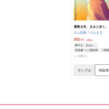
着飾る冬、きみと歩く。
オム炒飯
/
ひなまる
990
円
（税込）
夢中さ、きみに。
目高優一×二階堂明
二階
目高優一
×：在庫なし
サンプル
再販