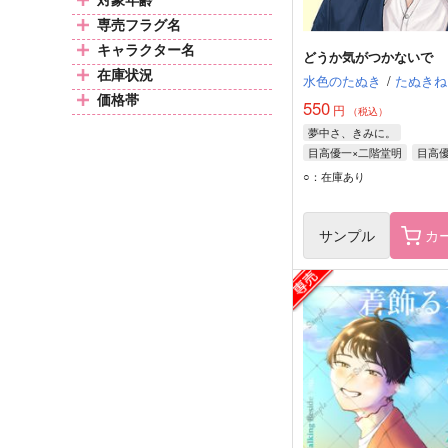
専売フラグ名
キャラクター名
どうか気がつかないで
在庫状況
水色のたぬき
/
たぬきね
価格帯
550
円
（税込）
夢中さ、きみに。
目高優一×二階堂明
目高
二階堂明
○：在庫あり
サンプル
カ