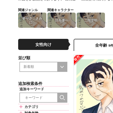
関連ジャンル
関連キャラクター
夢中さ、きみ
目高優一
二階堂明
に。
女性向け
全年齢
9
並び順
追加検索条件
追加キーワード
カテゴリ
対象年齢