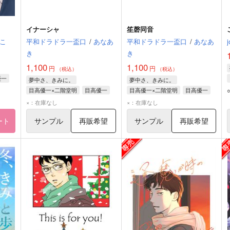
イナーシャ
笙磬同音
こ
平和ドラドラ一盃口
/
あなあ
平和ドラドラ一盃口
/
あなあ
j
き
き
1,100
1,100
円
円
（税込）
（税込）
優一
夢中さ、きみに。
夢中さ、きみに。
目高優一×二階堂明
目高優一
目高優一×二階堂明
目高優一
二階堂明
二階堂明
×：在庫なし
×：在庫なし
ート
サンプル
再販希望
サンプル
再販希望