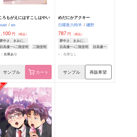
ころもがえにはすこしはやい
めだにかアクキー
ouet
/
eo
日曜夜六時半
/
磯野
1,100
787
円
円
（税込）
（税込）
夢中さ、きみに。
夢中さ、きみに。
目高優一×二階堂明
二階堂明
目高優一×二階堂明
目高優一
目高優一
二階堂明
○：在庫あり
×：在庫なし
サンプル
カート
サンプル
再販希望