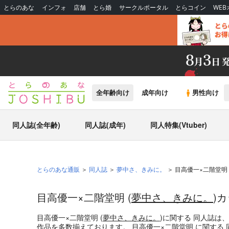
とらのあな
インフォ
店舗
とら婚
サークルポータル
とらコイン
WE
全年齢向け
成年向け
男性向け
同人誌(全年齢)
同人誌(成年)
同人特集(Vtuber)
とらのあな通販
同人誌
夢中さ、きみに。
目高優一×二階堂明
目高優一×二階堂明 (
夢中さ、きみに。
)
目高優一×二階堂明 (
夢中さ、きみに。
)
に関する
同人誌
は
作品を多数揃えております。
目高優一×二階堂明
に関する