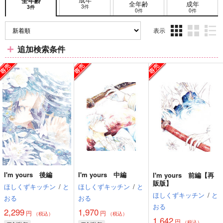
全年齢
全年齢
成年
3件
3件
0件
0件
表示
3カ
2カ
1カ
追加検索条件
ラ
ラ
ラ
ム
ム
ム
表
表
表
示
示
示
I'm yours 後編
I'm yours 中編
I'm yours 前編【再
販版】
ほしくずキッチン
/
と
ほしくずキッチン
/
と
ほしくずキッチン
/
と
おる
おる
おる
2,299
1,970
円
円
（税込）
（税込）
1,642
円
（税込）