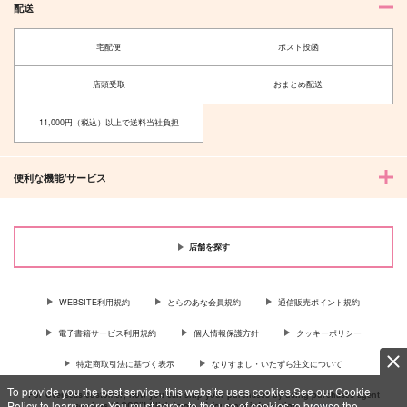
配送
宅配便
ポスト投函
店頭受取
おまとめ配送
11,000円（税込）以上で送料当社負担
便利な機能/サービス
店舗を探す
WEBSITE利用規約
とらのあな会員規約
通信販売ポイント規約
電子書籍サービス利用規約
個人情報保護方針
クッキーポリシー
特定商取引法に基づく表示
なりすまし・いたずら注文について
To provide you the best service, this website uses cookies.See our Cookie
For Overseas customer, now you can ship your purchases by using purchases agent
Policy to learn more.You must agree to the use of cookies to browse the
services “AOCS”! Click {more…} for more information …
more