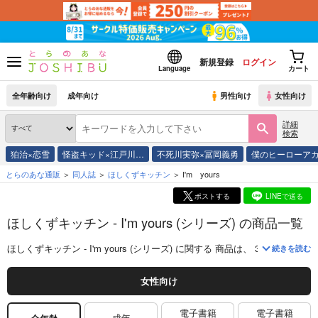
新規登録
ログイン
Language
カート
全年齢向け
成年向け
男性向け
女性向け
詳細
検索
狛治×恋雪
怪盗キッド×江戸川…
不死川実弥×冨岡義勇
僕のヒーローア
とらのあな通販
同人誌
ほしくずキッチン
I'm yours
ポストする
LINEで送る
ほしくずキッチン - I'm yours (シリーズ) の商品一覧
ほしくずキッチン - I'm yours (シリーズ)
に関する
商品
は、
3
件お取り扱い
続きを読む
女性向け
電子書籍
電子書籍
成年