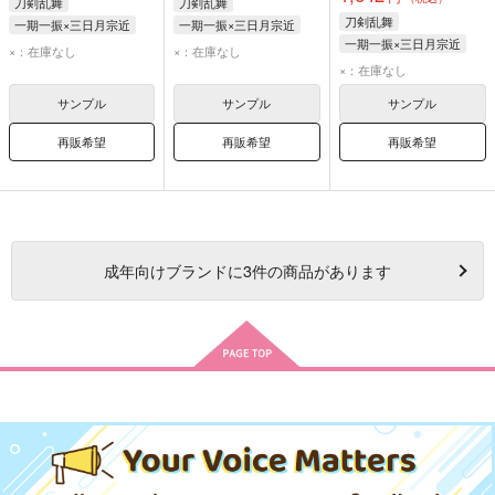
刀剣乱舞
刀剣乱舞
刀剣乱舞
一期一振×三日月宗近
一期一振×三日月宗近
一期一振×三日月宗近
一期一振
三日月宗近
一期一振
三日月宗近
×：在庫なし
×：在庫なし
三日月宗近
一期一振
×：在庫なし
サンプル
サンプル
サンプル
再販希望
再販希望
再販希望
成年
向けブランドに
3
件の商品があります