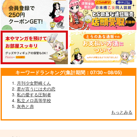
キーワードランキング(集計期間：07/30～08/05)
月刊少女野崎くん
君が言うには犬の恋
私の愛する圧制者
私立メロ高等学校
灰色と赤
もっとみる