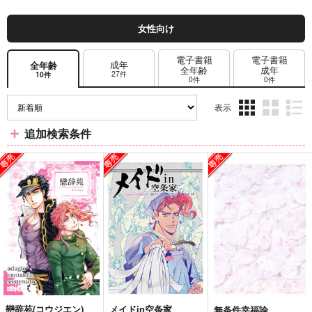
女性向け
電子書籍
電子書籍
成年
全年齢
全年齢
成年
27件
10件
0件
0件
表示
3カ
2カ
1カ
追加検索条件
ラ
ラ
ラ
ム
ム
ム
表
表
表
示
示
示
戀辞苑(コウジエン)
メイドin空条家
無条件幸福論