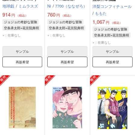
地球戯
/
ミムラスズ
Ni
/
7700（ななぜろ）
洋梨コンフィチュール
/
ももた
914
760
円
円
（税込）
（税込）
1,067
ジョジョの奇妙な冒険
ジョジョの奇妙な冒険
円
（税込）
空条承太郎×花京院典明
空条承太郎×花京院典明
ジョジョの奇妙な冒険
空条承太郎
空条承太郎
×：在庫なし
×：在庫なし
空条承太郎×花京院典明
花京院典明
花京院典明
空条承太郎
×：在庫なし
花京院典明
サンプル
サンプル
サンプル
再販希望
再販希望
再販希望