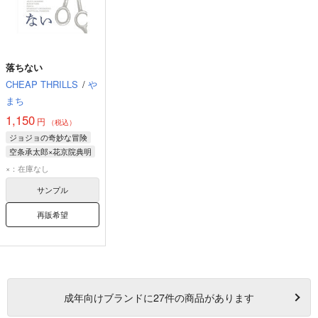
落ちない
CHEAP THRILLS
/
や
まち
1,150
円
（税込）
ジョジョの奇妙な冒険
空条承太郎×花京院典明
空条承太郎
×：在庫なし
花京院典明
サンプル
再販希望
成年
向けブランドに
27
件の商品があります