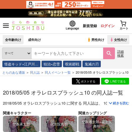
新規登録
ログイン
Language
カート
全年齢向け
成年向け
男性向け
女性向け
詳細
検索
怪盗キッド×江戸川…
狛治×恋雪
呪術廻戦
鬼滅の刃
とらのあな通販
同人誌
同人イベント一覧
2018/05/05 オラレロスプラッシュ10
ポストする
LINEで送る
2018/05/05 オラレロスプラッシュ10 の同人誌一覧
2018/05/05 オラレロスプラッシュ10
に関する
同人誌
は、
10
件お取り扱い
続きを読む
関連キャラクター
関連カップリング
空条承太郎×花京院
空条承太郎
花京院典明
典明