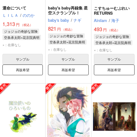
運命について
baby's baby再録集 星
こすちゅーむぷれい
空スクランブル！
RETURNS
ＬＩＬＡ
/
ののか
baby's baby
/
ナギ
Alnilam
/
海子
1,313
円
（税込）
821
493
円
円
（税込）
（税込）
ジョジョの奇妙な冒険
ジョジョの奇妙な冒険
ジョジョの奇妙な冒険
空条承太郎×花京院典明
空条承太郎×花京院典明
空条承太郎×花京院典明
空条承太郎
×：在庫なし
空条承太郎
花京院典明
×：在庫なし
花京院典明
×：在庫なし
花京院典明
空条承太郎
サンプル
サンプル
サンプル
再販希望
再販希望
再販希望