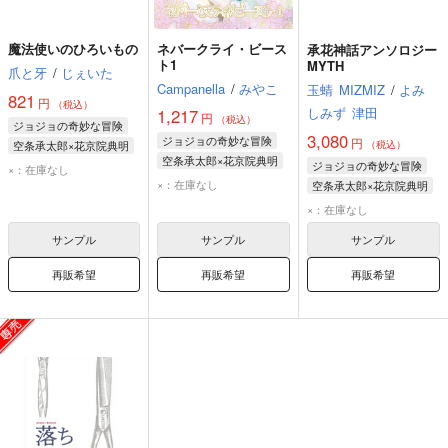
魔法使いのひろいもの
ネバークライ・ビース
承花神話アンソロジー
ト1
MYTH
爪と牙
/
じぇいた
Campanella
/
みやこ
玉蜻
MIZMIZ
/
よみ
821
円
（税込）
しみず
津田
1,217
円
（税込）
ジョジョの奇妙な冒険
3,080
ジョジョの奇妙な冒険
円
空条承太郎×花京院典明
（税込）
空条承太郎×花京院典明
空条承太郎
ジョジョの奇妙な冒険
×：在庫なし
空条承太郎
×：在庫なし
花京院典明
空条承太郎×花京院典明
花京院典明
花京院典明
×：在庫なし
空条承太郎
サンプル
サンプル
サンプル
再販希望
再販希望
再販希望