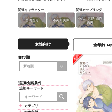
関連キャラクター
関連カップリング
不死川実弥×冨岡
冨岡義勇
不死川実弥
義勇
女性向け
全年齢
14
並び順
追加検索条件
追加キーワード
カテゴリ
対象年齢