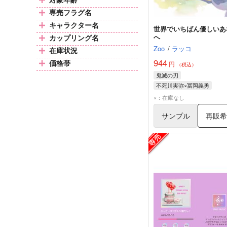
専売フラグ名
キャラクター名
世界でいちばん優しいあ
へ
カップリング名
Zoo
/
ラッコ
在庫状況
944
価格帯
円
（税込）
鬼滅の刃
不死川実弥×冨岡義勇
冨岡義勇
不死川実弥
×：在庫なし
サンプル
再販