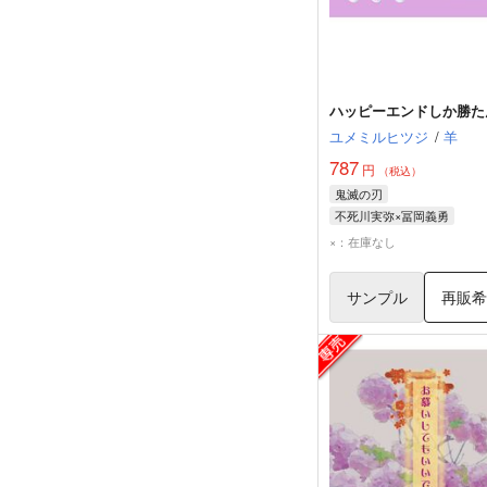
ハッピーエンドしか勝た
ユメミルヒツジ
/
羊
787
円
（税込）
鬼滅の刃
不死川実弥×冨岡義勇
不死川実弥
冨岡義勇
×：在庫なし
サンプル
再販