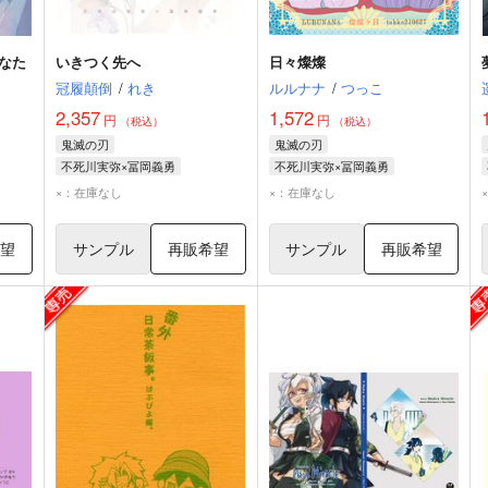
なた
いきつく先へ
日々燦燦
冠履顛倒
/
れき
ルルナナ
/
つっこ
2,357
1,572
円
円
（税込）
（税込）
鬼滅の刃
鬼滅の刃
不死川実弥×冨岡義勇
不死川実弥×冨岡義勇
不死川実弥
冨岡義勇
不死川実弥
冨岡義勇
×：在庫なし
×：在庫なし
希望
サンプル
再販希望
サンプル
再販希望