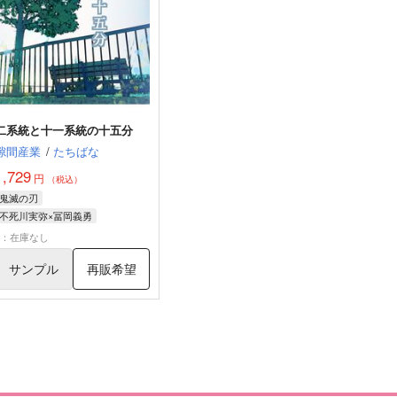
二系統と十一系統の十五分
隙間産業
/
たちばな
1,729
円
（税込）
鬼滅の刃
不死川実弥×冨岡義勇
不死川実弥
冨岡義勇
×：在庫なし
サンプル
再販希望