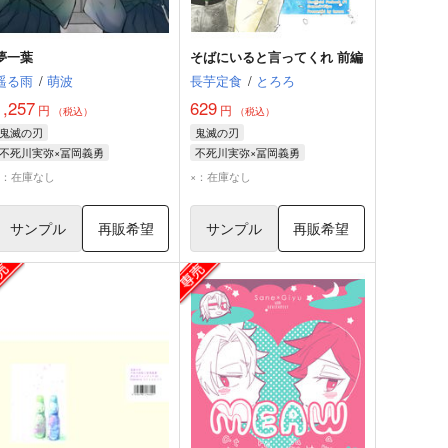
夢一葉
そばにいると言ってくれ 前編
遥る雨
/
萌波
長芋定食
/
とろろ
1,257
629
円
円
（税込）
（税込）
鬼滅の刃
鬼滅の刃
不死川実弥×冨岡義勇
不死川実弥×冨岡義勇
不死川実弥
冨岡義勇
冨岡義勇
不死川実弥
×：在庫なし
×：在庫なし
サンプル
再販希望
サンプル
再販希望