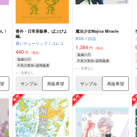
ん！
番外・日常茶飯事。ばぶぴよ
魔法少女Majica Miracle
編。
BSS
/
白詰
青いチューリップ
/
ユレコ
1,384
円
（税込）
440
円
（税込）
鬼滅の刃
鬼滅の刃
不死川実弥×冨岡義勇
不死川実弥×冨岡義勇
不死川実弥
冨岡義勇
×：在庫なし
不死川実弥
冨岡義勇
×：在庫なし
希望
サンプル
再販希望
サンプル
再販希望