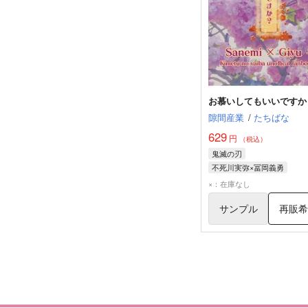
お慕いしてもいいですか
隙間産業
/
たちばな
629
円
（税込）
鬼滅の刃
不死川実弥×冨岡義勇
不死川実弥
冨岡義勇
×：在庫なし
サンプル
再販