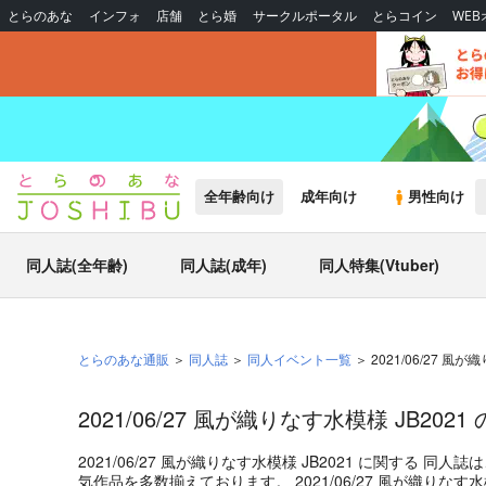
とらのあな
インフォ
店舗
とら婚
サークルポータル
とらコイン
WE
全年齢向け
成年向け
男性向け
同人誌(全年齢)
同人誌(成年)
同人特集(Vtuber)
とらのあな通販
同人誌
同人イベント一覧
2021/06/27 風が
2021/06/27 風が織りなす水模様 JB202
2021/06/27 風が織りなす水模様 JB2021
に関する
同人誌
は
気作品を多数揃えております。
2021/06/27 風が織りなす水