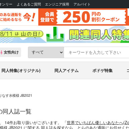
Bオンリー
よくあるご質問
エンジニア採用
アルバイト
女性向け
同人特集(オリジナル)
同人アイテム
ボドゲ特集
織りなす水模様 JB2021
1 の同人誌一覧
、
14
件お取り扱いがございます。
「
世界でいちばん優しいあなたへ
(
Z
模様 JB2021
に関する
同人誌
を探すなら、とらのあな通販にお任せく