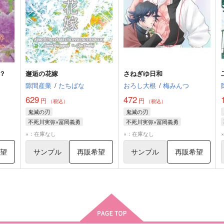
？
邂逅の花嫁
さねぎゆ日和
隙間産業
/
たちばな
おろし大根
/
梅みんつ
629
472
円
円
（税込）
（税込）
鬼滅の刃
鬼滅の刃
不死川実弥×冨岡義勇
不死川実弥×冨岡義勇
不死川実弥
冨岡義勇
不死川実弥
冨岡義勇
×：在庫なし
×：在庫なし
希望
サンプル
再販希望
サンプル
再販希望