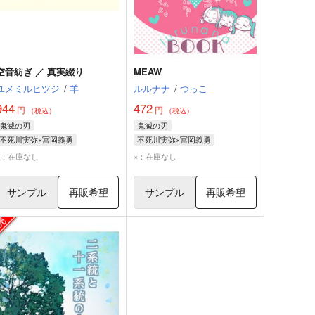
空音紡ぎ ／ 真実綴り
MEAW
ユメミルヒツジ
/
羊
ルルナナ
/
つっこ
944
472
円
円
（税込）
（税込）
鬼滅の刃
鬼滅の刃
不死川実弥×冨岡義勇
不死川実弥×冨岡義勇
不死川実弥
冨岡義勇
不死川実弥
冨岡義勇
×：在庫なし
×：在庫なし
サンプル
再販希望
サンプル
再販希望