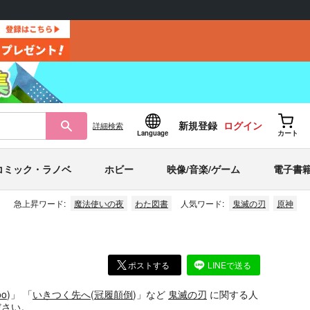
新規登録
ログイン
詳細
検索
Language
カート
コミック・ラノベ
ホビー
映像/音楽/ゲーム
電子書
急上昇ワード:
魔法使いの夜
わた図書
人気ワード:
鬼滅の刃
原神
ポストする
LINEで送る
oo
)」
「
いきつく先へ
(
冠履顛倒
)」
など
鬼滅の刃
に関する人
ださい。