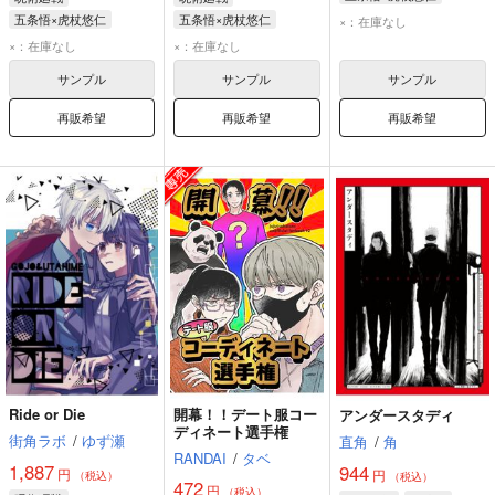
五条悟
虎杖悠仁
五条悟×虎杖悠仁
五条悟×虎杖悠仁
×：在庫なし
五条悟
虎杖悠仁
五条悟
虎杖悠仁
×：在庫なし
×：在庫なし
サンプル
サンプル
サンプル
再販希望
再販希望
再販希望
Ride or Die
開幕！！デート服コー
アンダースタディ
ディネート選手権
街角ラボ
/
ゆず瀬
直角
/
角
RANDAI
/
タベ
1,887
944
円
円
（税込）
（税込）
472
円
（税込）