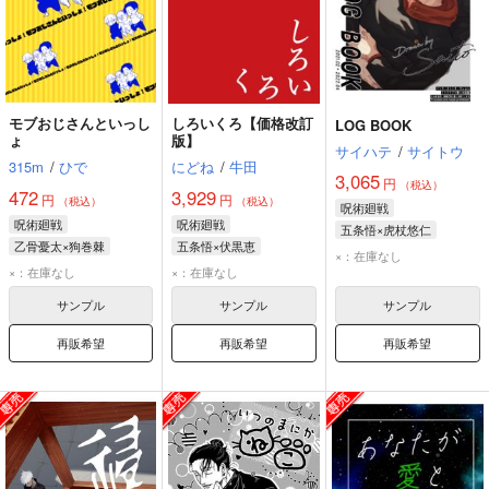
モブおじさんといっし
しろいくろ【価格改訂
LOG BOOK
ょ
版】
サイハテ
/
サイトウ
315m
/
ひで
にどね
/
牛田
3,065
円
（税込）
472
3,929
円
円
（税込）
（税込）
呪術廻戦
呪術廻戦
呪術廻戦
五条悟×虎杖悠仁
乙骨憂太×狗巻棘
五条悟×伏黒恵
×：在庫なし
乙骨憂太
狗巻棘
×：在庫なし
×：在庫なし
サンプル
サンプル
サンプル
再販希望
再販希望
再販希望