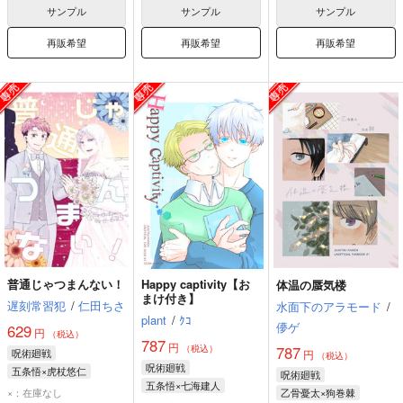
サンプル
サンプル
サンプル
再販希望
再販希望
再販希望
普通じゃつまんない！
Happy captivity【お
体温の蜃気楼
まけ付き】
遅刻常習犯
/
仁田ちさ
水面下のアラモード
/
plant
/
ｸｺ
儚ゲ
629
円
（税込）
787
円
（税込）
787
呪術廻戦
円
（税込）
呪術廻戦
五条悟×虎杖悠仁
呪術廻戦
五条悟×七海建人
五条悟
虎杖悠仁
×：在庫なし
乙骨憂太×狗巻棘
五条悟
七海建人