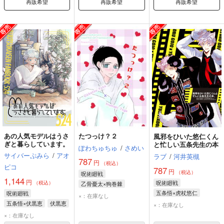
再販希望
再販希望
再販希望
あの人気モデルはうさ
たつっけ？２
風邪をひいた悠仁くん
ぎと暮らしています。
と忙しい五条先生の本
ぽわちゅちゅ
/
さめい
サイバーぷみら
/
アオ
ラブ
/
河井英槻
787
円
（税込）
ピコ
787
円
（税込）
呪術廻戦
1,144
円
呪術廻戦
（税込）
乙骨憂太×狗巻棘
五条悟×虎杖悠仁
呪術廻戦
乙骨憂太
狗巻棘
×：在庫なし
五条悟
虎杖悠仁
五条悟×伏黒恵
伏黒恵
×：在庫なし
五条悟
×：在庫なし