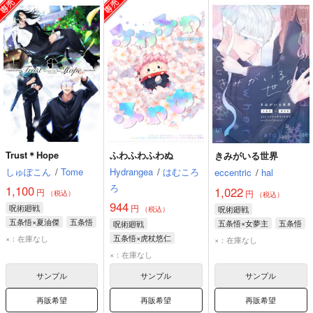
Trust＊Hope
ふわふわふわぬ
きみがいる世界
しゅぽこん
/
Tome
Hydrangea
/
はむころ
eccentric
/
hal
ろ
1,100
1,022
円
円
（税込）
（税込）
944
呪術廻戦
円
呪術廻戦
（税込）
五条悟×夏油傑
五条悟
五条悟×女夢主
五条悟
呪術廻戦
夏油傑
五条悟×虎杖悠仁
×：在庫なし
×：在庫なし
虎杖悠仁
五条悟
×：在庫なし
サンプル
サンプル
サンプル
再販希望
再販希望
再販希望