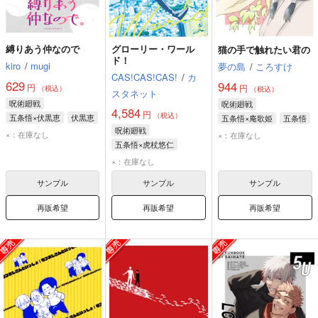
縛りあう仲なので
グローリー・ワール
猫の手で触れたい君の
ド！
kiro
/
mugi
夢の島
/
ころすけ
CAS!CAS!CAS!
/
カ
629
944
円
円
（税込）
（税込）
スタネット
呪術廻戦
呪術廻戦
4,584
円
（税込）
五条悟×伏黒恵
伏黒恵
五条悟×庵歌姫
五条悟
呪術廻戦
五条悟
庵歌姫
×：在庫なし
×：在庫なし
五条悟×虎杖悠仁
五条悟
虎杖悠仁
×：在庫なし
サンプル
サンプル
サンプル
再販希望
再販希望
再販希望