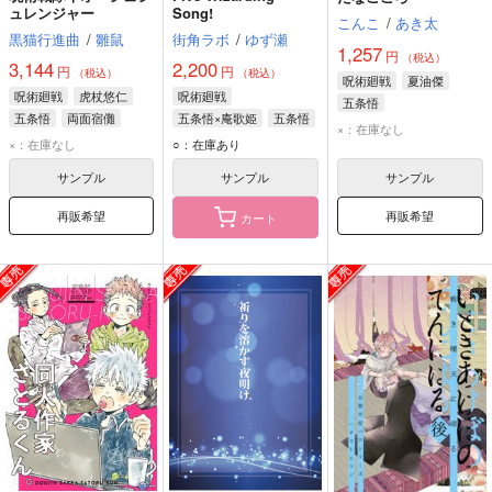
ュレンジャー
Song!
こんこ
/
あき太
黒猫行進曲
/
雛鼠
街角ラボ
/
ゆず瀬
1,257
円
（税込）
3,144
2,200
円
円
（税込）
（税込）
呪術廻戦
夏油傑
呪術廻戦
虎杖悠仁
呪術廻戦
五条悟
五条悟
両面宿儺
五条悟×庵歌姫
五条悟
×：在庫なし
庵歌姫
×：在庫なし
○：在庫あり
サンプル
サンプル
サンプル
再販希望
再販希望
カート