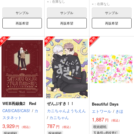
×：在庫なし
乙骨憂太
狗巻棘
×：在庫なし
サンプル
サンプル
サンプル
再販希望
再販希望
再販希望
WEB再録集2 Red
ぜんぶすき！！
Beautiful Days
CAS!CAS!CAS!
/
カ
カニちゃんようちえん
エトワール
/
きほ
スタネット
/
カニちゃん
1,887
円
（税込）
3,929
787
円
円
呪術廻戦
（税込）
（税込）
五条悟×虎杖悠仁
呪術廻戦
呪術廻戦