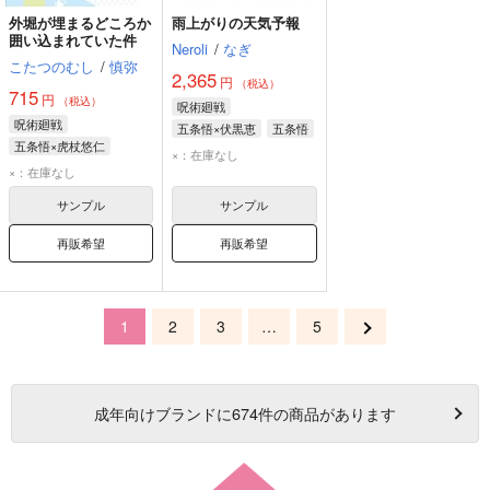
外堀が埋まるどころか
雨上がりの天気予報
囲い込まれていた件
Neroli
/
なぎ
こたつのむし
/
慎弥
2,365
円
（税込）
715
円
（税込）
呪術廻戦
呪術廻戦
五条悟×伏黒恵
五条悟
五条悟×虎杖悠仁
伏黒恵
×：在庫なし
五条悟
虎杖悠仁
×：在庫なし
サンプル
サンプル
再販希望
再販希望
1
2
3
…
5
成年
向けブランドに
674
件の商品があります