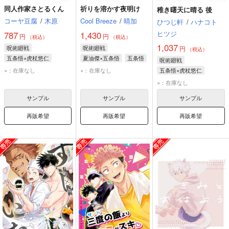
同人作家さとるくん
祈りを溶かす夜明け
稚き曙天に晴る 後
コーヤ豆腐
/
木原
Cool Breeze
/
晴加
ひつじ軒
/
ハナコト
ヒツジ
787
1,430
円
円
（税込）
（税込）
1,037
呪術廻戦
呪術廻戦
円
（税込）
五条悟×虎杖悠仁
夏油傑×五条悟
五条悟
呪術廻戦
五条悟
虎杖悠仁
夏油傑
伏黒恵
×：在庫なし
×：在庫なし
五条悟×虎杖悠仁
夏油傑
×：在庫なし
サンプル
サンプル
サンプル
再販希望
再販希望
再販希望