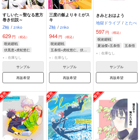
すしいた～聖なる恵方
三度の飯よりキミがス
きみとおはよう
巻き伝説～
キ
地獄ドライブ
/
とたべ
Z軸
/
znko
Z軸
/
znko
597
円
（税込）
629
944
円
円
（税込）
（税込）
呪術廻戦
呪術廻戦
呪術廻戦
夏油傑×五条悟
五条悟
伏黒恵×虎杖悠仁
五条悟×虎杖悠仁、伏黒恵×虎杖悠仁
夏油傑
×：在庫なし
虎杖悠仁
伏黒恵
虎杖悠仁
五条悟
×：在庫なし
×：在庫なし
伏黒恵
サンプル
サンプル
サンプル
再販希望
再販希望
再販希望