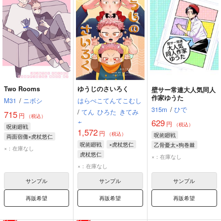
Two Rooms
ゆうじのさいろく
壁サー常連大人気同人
作家ゆうた
M31
/
ニボシ
はらぺこてんてこむし
315m
/
ひで
/
てん
ひろた
きてみ
715
円
（税込）
629
ち
円
（税込）
呪術廻戦
1,572
円
（税込）
呪術廻戦
両面宿儺×虎杖悠仁
呪術廻戦
×虎杖悠仁
乙骨憂太×狗巻棘
虎杖悠仁
両面宿儺
×：在庫なし
虎杖悠仁
乙骨憂太
狗巻棘
夏油傑
×：在庫なし
×：在庫なし
サンプル
サンプル
サンプル
再販希望
再販希望
再販希望