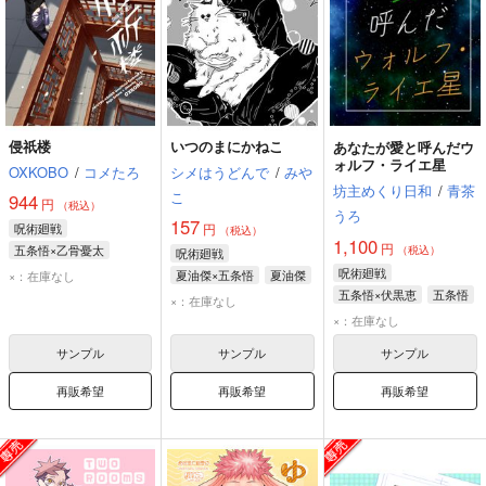
侵祇楼
いつのまにかねこ
あなたが愛と呼んだウ
ォルフ・ライエ星
OXKOBO
/
コメたろ
シメはうどんで
/
みや
坊主めくり日和
/
青茶
こ
944
円
（税込）
うろ
157
呪術廻戦
円
（税込）
1,100
円
五条悟×乙骨憂太
（税込）
呪術廻戦
乙骨憂太
五条悟
呪術廻戦
夏油傑×五条悟
夏油傑
×：在庫なし
五条悟×伏黒恵
五条悟
五条悟
×：在庫なし
伏黒恵
×：在庫なし
サンプル
サンプル
サンプル
再販希望
再販希望
再販希望