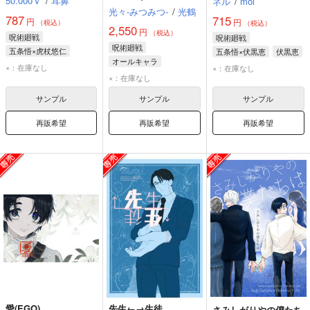
50.000Ｖ
/
耳鼻
ネル
/
mol
ル付)
光々‐みつみつ‐
/
光鶴
787
715
円
円
（税込）
（税込）
2,550
円
（税込）
呪術廻戦
呪術廻戦
呪術廻戦
五条悟×虎杖悠仁
五条悟×伏黒恵
伏黒恵
オールキャラ
五条悟
虎杖悠仁
五条悟
×：在庫なし
×：在庫なし
虎杖悠仁
五条悟
×：在庫なし
夏油傑
サンプル
サンプル
サンプル
再販希望
再販希望
再販希望
愛(EGO)
先生←→生徒
さみしがりやの僕たち