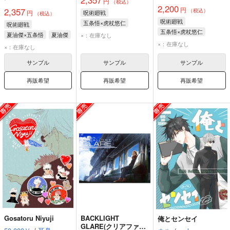
円
（税込）
2,200
円
2,357
（税込）
円
呪術廻戦
（税込）
呪術廻戦
五条悟×虎杖悠仁
呪術廻戦
五条悟×虎杖悠仁
虎杖悠仁
五条悟
夏油傑×五条悟
夏油傑
×：在庫なし
五条悟
虎杖悠仁
×：在庫なし
五条悟
×：在庫なし
サンプル
サンプル
サンプル
再販希望
再販希望
再販希望
Gosatoru Niyuji
BACKLIGHT
俺とセンセイ
GLARE(クリアファイ