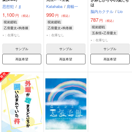
は
思想犯
/
ま
Katahaba
/
肩幅一
脳内カクテル
/
Lio
1,100
990
円
円
（税込）
（税込）
787
円
（税込）
呪術廻戦
呪術廻戦
呪術廻戦
乙骨憂太×狗巻棘
乙骨憂太×狗巻棘
五条悟×乙骨憂太
乙骨憂太
狗巻棘
乙骨憂太
狗巻棘
×：在庫なし
×：在庫なし
五条悟
乙骨憂太
×：在庫なし
サンプル
サンプル
サンプル
再販希望
再販希望
再販希望