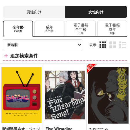
男性向け
女性向け
電子書籍
電子書籍
成年
全年齢
全年齢
成年
674件
228件
0件
0件
表示
3カ
2カ
1カ
追加検索条件
ラ
ラ
ラ
ム
ム
ム
表
表
表
示
示
示
呪術戦隊ネオ・ジュジ
Five Wizarding
たなごころ