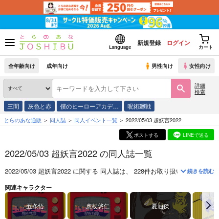
新規登録
ログイン
Language
カート
全年齢向け
成年向け
男性向け
女性向け
詳細
検索
三間
灰色と赤
僕のヒーローアカデ…
呪術廻戦
とらのあな通販
同人誌
同人イベント一覧
2022/05/03 超妖言2022
ポストする
LINEで送る
2022/05/03 超妖言2022 の同人誌一覧
2022/05/03 超妖言2022
に関する
同人誌
は、
228
件お取り扱いがございま
続きを読む
関連キャラクター
五条悟
虎杖悠仁
夏油傑
乙