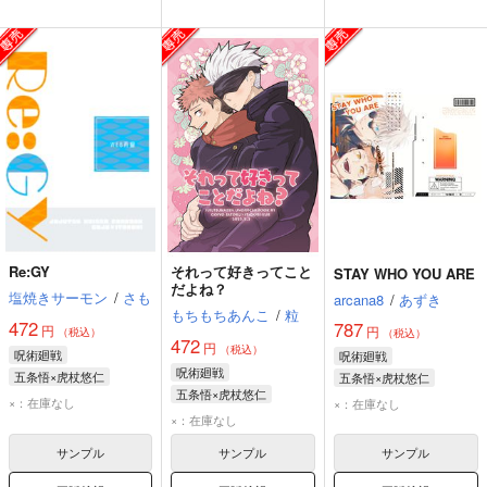
Re:GY
それって好きってこと
STAY WHO YOU ARE
だよね？
塩焼きサーモン
/
さも
arcana8
/
あずき
もちもちあんこ
/
粒
472
787
円
円
（税込）
（税込）
472
円
（税込）
呪術廻戦
呪術廻戦
呪術廻戦
五条悟×虎杖悠仁
五条悟×虎杖悠仁
五条悟×虎杖悠仁
五条悟
虎杖悠仁
五条悟
虎杖悠仁
×：在庫なし
×：在庫なし
虎杖悠仁
五条悟
×：在庫なし
サンプル
サンプル
サンプル