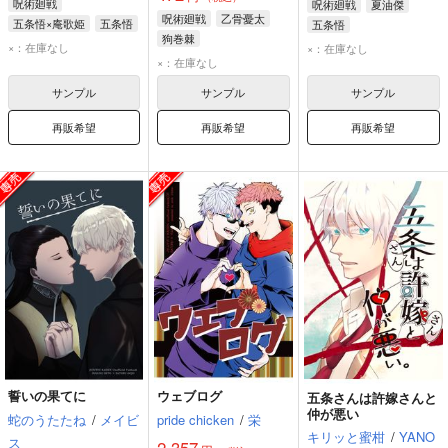
呪術廻戦
呪術廻戦
夏油傑
呪術廻戦
乙骨憂太
五条悟×庵歌姫
五条悟
五条悟
狗巻棘
庵歌姫
×：在庫なし
×：在庫なし
×：在庫なし
サンプル
サンプル
サンプル
再販希望
再販希望
再販希望
誓いの果てに
ウェブログ
五条さんは許嫁さんと
仲が悪い
蛇のうたたね
/
メイビ
pride chicken
/
栄
キリッと蜜柑
/
YANO
ス
2,357