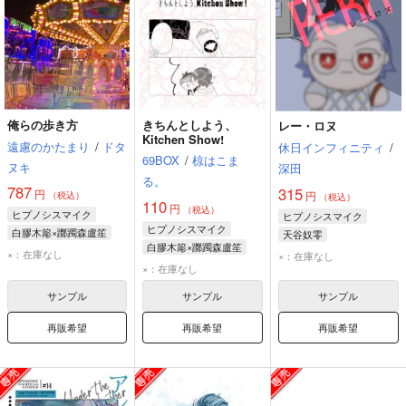
俺らの歩き方
きちんとしよう、
レー・ロヌ
Kitchen Show!
遠慮のかたまり
/
ドタ
休日インフィニティ
/
69BOX
/
椋はこま
ヌキ
深田
る。
787
315
円
円
（税込）
（税込）
110
円
（税込）
ヒプノシスマイク
ヒプノシスマイク
ヒプノシスマイク
白膠木簓×躑躅森盧笙
天谷奴零
白膠木簓×躑躅森盧笙
白膠木簓
躑躅森盧笙
×：在庫なし
×：在庫なし
白膠木簓
躑躅森盧笙
×：在庫なし
サンプル
サンプル
サンプル
再販希望
再販希望
再販希望