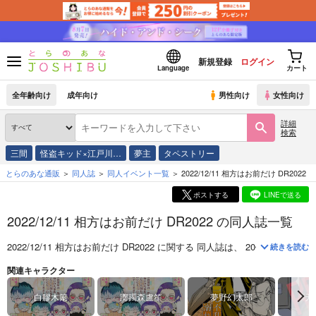
新規登録
ログイン
Language
カート
全年齢向け
成年向け
男性向け
女性向け
詳細
検索
三間
怪盗キッド×江戸川…
夢主
タペストリー
とらのあな通販
同人誌
同人イベント一覧
2022/12/11 相方はお前だけ DR2022
ポストする
LINEで送る
2022/12/11 相方はお前だけ DR2022 の同人誌一覧
2022/12/11 相方はお前だけ DR2022
に関する
同人誌
は、
20
件お取り扱い
続きを読む
関連キャラクター
白膠木簓
躑躅森盧笙
夢野幻太郎
天