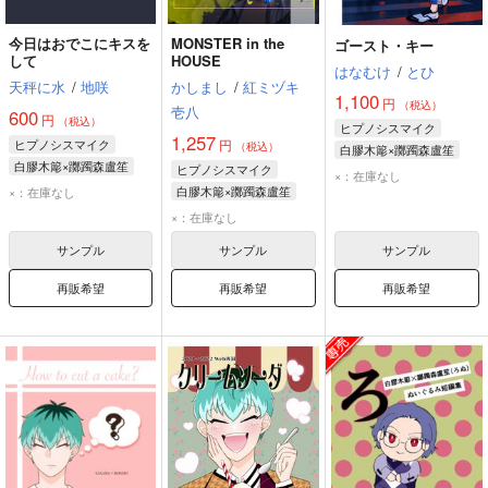
今日はおでこにキスを
MONSTER in the
ゴースト・キー
して
HOUSE
はなむけ
/
とひ
天秤に水
/
地咲
かしまし
/
紅ミヅキ
1,100
円
（税込）
壱八
600
円
（税込）
ヒプノシスマイク
1,257
ヒプノシスマイク
円
（税込）
白膠木簓×躑躅森盧笙
白膠木簓×躑躅森盧笙
ヒプノシスマイク
白膠木簓
躑躅森盧笙
×：在庫なし
白膠木簓
躑躅森盧笙
白膠木簓×躑躅森盧笙
×：在庫なし
白膠木簓
躑躅森盧笙
×：在庫なし
サンプル
サンプル
サンプル
再販希望
再販希望
再販希望