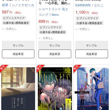
り 一心不乱、溺れる
絶華
/
シノミヤゼッカ
KARIKARI
/
どたこ
時 愛し相対
ショートコント 塩と
597
1,100
円
円
（税込）
（税込）
コンブ
/
deco.
ヒプノシスマイク
ヒプノシスマイク
699
円
（税込）
白膠木簓×躑躅森盧笙
白膠木簓×躑躅森盧笙
ヒプノシスマイク
白膠木簓
躑躅森盧笙
×：在庫なし
×：在庫なし
白膠木簓×躑躅森盧笙
白膠木簓
躑躅森盧笙
×：在庫なし
夢野幻太郎
サンプル
サンプル
サンプル
再販希望
再販希望
再販希望