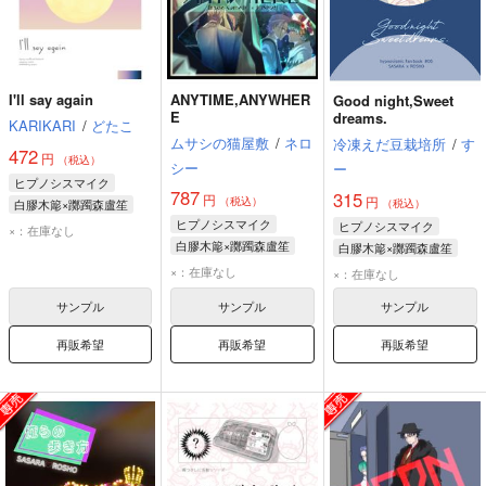
I'll say again
ANYTIME,ANYWHER
Good night,Sweet
E
dreams.
KARIKARI
/
どたこ
ムサシの猫屋敷
/
ネロ
冷凍えだ豆栽培所
/
す
472
円
（税込）
シー
ー
ヒプノシスマイク
787
315
円
円
（税込）
白膠木簓×躑躅森盧笙
（税込）
ヒプノシスマイク
ヒプノシスマイク
×：在庫なし
白膠木簓×躑躅森盧笙
白膠木簓×躑躅森盧笙
白膠木簓
躑躅森盧笙
白膠木簓
躑躅森盧笙
×：在庫なし
×：在庫なし
サンプル
サンプル
サンプル
再販希望
再販希望
再販希望