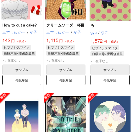
How to cut a cake?
クリームソーダ一杯目
ろ
三本しゅがー
/
が子
三本しゅがー
/
が子
gyu
/
なこ
142
1,415
1,572
円
円
円
（税込）
（税込）
（税込）
ヒプノシスマイク
ヒプノシスマイク
ヒプノシスマイク
白膠木簓×躑躅森盧笙
白膠木簓×躑躅森盧笙
白膠木簓×躑躅森盧笙
白膠木簓
躑躅森盧笙
白膠木簓
躑躅森盧笙
白膠木簓
躑躅森盧笙
×：在庫なし
×：在庫なし
×：在庫なし
サンプル
サンプル
サンプル
再販希望
再販希望
再販希望