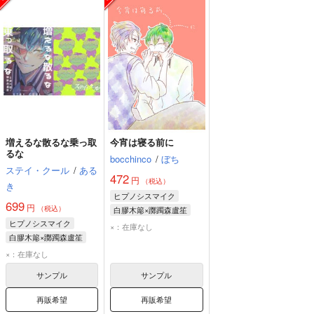
増えるな散るな乗っ取
今宵は寝る前に
るな
bocchinco
/
ぼち
ステイ・クール
/
ある
472
円
（税込）
き
ヒプノシスマイク
699
円
（税込）
白膠木簓×躑躅森盧笙
ヒプノシスマイク
白膠木簓
躑躅森盧笙
×：在庫なし
白膠木簓×躑躅森盧笙
白膠木簓
躑躅森盧笙
×：在庫なし
サンプル
サンプル
再販希望
再販希望