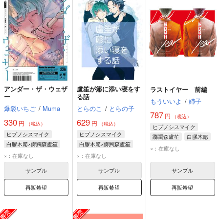
アンダー・ザ・ウェザ
盧笙が簓に添い寝をす
ラストイヤー 前編
ー
る話
もういいよ
/
姉子
爆裂いちご
/
Muma
とらのこ
/
とらの子
787
円
（税込）
330
629
円
円
（税込）
（税込）
ヒプノシスマイク
ヒプノシスマイク
ヒプノシスマイク
躑躅森盧笙
白膠木簓
白膠木簓×躑躅森盧笙
白膠木簓×躑躅森盧笙
×：在庫なし
白膠木簓
躑躅森盧笙
白膠木簓
躑躅森盧笙
×：在庫なし
×：在庫なし
サンプル
サンプル
サンプル
再販希望
再販希望
再販希望