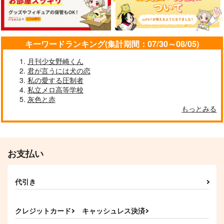
キーワードランキング(集計期間：07/30～08/05)
月刊少女野崎くん
君が言うには犬の恋
私の愛する圧制者
私立メロ高等学校
灰色と赤
もっとみる
お支払い
代引き
クレジットカード
キャッシュレス決済