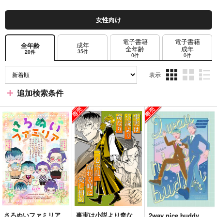
女性向け
電子書籍
電子書籍
成年
全年齢
全年齢
成年
35件
20件
0件
0件
表示
3カ
2カ
1カ
追加検索条件
ラ
ラ
ラ
ム
ム
ム
表
表
表
示
示
示
さろぬいファミリア
事実は小説より奇な
2way nice buddy