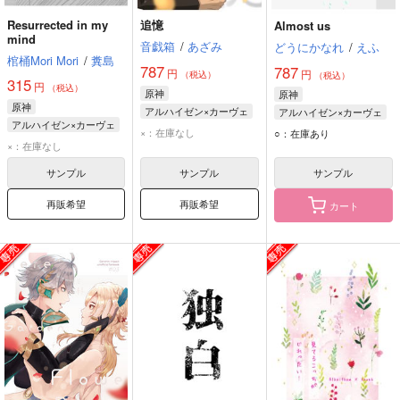
Resurrected in my
追憶
Almost us
mind
音戯箱
/
あざみ
どうにかなれ
/
えふ
棺桶Mori Mori
/
糞島
787
787
円
円
（税込）
（税込）
315
円
（税込）
原神
原神
原神
アルハイゼン×カーヴェ
アルハイゼン×カーヴェ
アルハイゼン×カーヴェ
アルハイゼン
アルハイゼン
×：在庫なし
○：在庫あり
アルハイゼン
×：在庫なし
カーヴェ
カーヴェ
カーヴェ
サンプル
サンプル
サンプル
再販希望
再販希望
カート