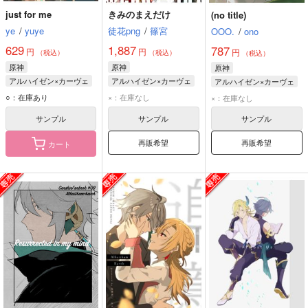
just for me
きみのまえだけ
(no title)
ye
/
yuye
徒花png
/
篠宮
OOO.
/
ono
629
1,887
787
円
円
円
（税込）
（税込）
（税込）
原神
原神
原神
アルハイゼン×カーヴェ
アルハイゼン×カーヴェ
アルハイゼン×カーヴェ
アルハイゼン
アルハイゼン
○：在庫あり
×：在庫なし
×：在庫なし
カーヴェ
カーヴェ
サンプル
サンプル
サンプル
再販希望
再販希望
カート