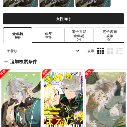
ヴェ
女性向け
電子書籍
電子書籍
成年
全年齢
全年齢
成年
32件
16件
0件
0件
表示
3カ
2カ
1カ
追加検索条件
ラ
ラ
ラ
ム
ム
ム
表
表
表
示
示
示