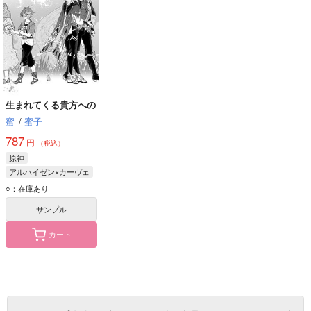
生まれてくる貴方への
蜜
/
蜜子
787
円
（税込）
原神
アルハイゼン×カーヴェ
アルハイゼン
○：在庫あり
カーヴェ
サンプル
カート