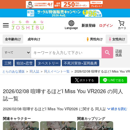
新規登録
ログイン
Language
カート
全年齢向け
成年向け
男性向け
女性向け
詳細
検索
三間
狛治×恋雪
タペストリー
不死川実弥×冨岡義勇
とらのあな通販
同人誌
同人イベント一覧
2026/02/08 喧嘩するほどI Miss You VR
ポストする
LINEで送る
2026/02/08 喧嘩するほどI Miss You VR2026 の同人
誌一覧
2026/02/08 喧嘩するほどI Miss You VR2026
に関する
同人誌
は、
16
件お
続きを読む
関連キャラクター
関連カップリング
アルハイゼン×カー
アルハイゼン
カーヴェ