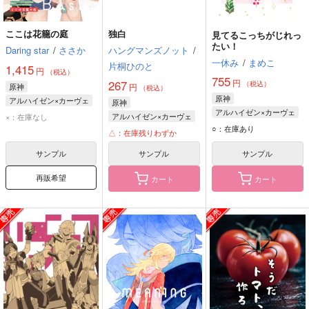
ここは花籠の庭
独白
見てるこっちがじれっ
たい！
Daring star
/
ささか
ハングマンズノット
/
一休み
/
まめこ
片桐ひのと
1,415
円
（税込）
755
円
267
（税込）
原神
円
（税込）
原神
アルハイゼン×カーヴェ
原神
アルハイゼン×カーヴェ
アルハイゼン
アルハイゼン×カーヴェ
×：在庫なし
カーヴェ
○：在庫あり
アルハイゼン
△：在庫残りわずか
カーヴェ
サンプル
サンプル
サンプル
再販希望
カート
カート