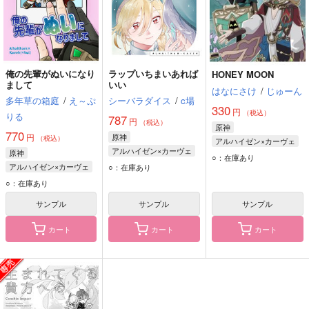
俺の先輩がぬいになり
ラップいちまいあれば
HONEY MOON
まして
いい
はなにさけ
/
じゅーん
多年草の箱庭
/
え～ぷ
シーバラダイス
/
c場
330
円
（税込）
りる
787
円
（税込）
原神
770
円
原神
（税込）
アルハイゼン×カーヴェ
アルハイゼン×カーヴェ
原神
アルハイゼン
○：在庫あり
アルハイゼン
アルハイゼン×カーヴェ
○：在庫あり
カーヴェ
カーヴェ
アルハイゼン
○：在庫あり
カーヴェ
サンプル
サンプル
サンプル
カート
カート
カート