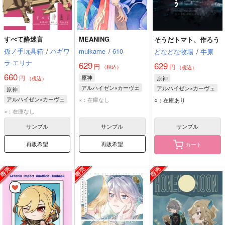
すべて酔迷言
MEANING
そうだトマト、作ろう
孫ノ手玩具箱
/
ハギワ
muikame
/
610
どなどな牧場
/
牛原
ラ エリナ
629
629
円
円
（税込）
（税込）
660
円
原神
原神
（税込）
アルハイゼン×カーヴェ
アルハイゼン×カーヴェ
原神
アルハイゼン×カーヴェ
×：在庫なし
○：在庫あり
アルハイゼン
×：在庫なし
カーヴェ
サンプル
サンプル
サンプル
再販希望
再販希望
カート