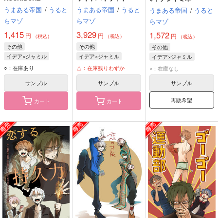
うまある帝国
/
うると
うまある帝国
/
うると
うまある帝国
/
うると
らマゾ
らマゾ
らマゾ
1,415
3,929
1,572
円
円
円
（税込）
（税込）
（税込）
その他
その他
その他
イデア×ジャミル
イデア×ジャミル
イデア×ジャミル
ジャミル・バイパー
ジャミル・バイパー
ジャミル・バイパー
○：在庫あり
△：在庫残りわずか
×：在庫なし
イデア・シュラウド
イデア・シュラウド
イデア・シュラウド
サンプル
サンプル
サンプル
再販希望
カート
カート