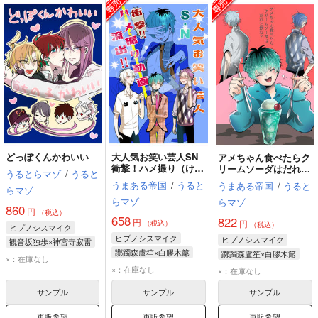
どっぽくんかわいい
大人気お笑い芸人SN
アメちゃん食べたらク
衝撃！ハメ撮り（けじ
リームソーダはだれと
うるとらマゾ
/
うると
め）動画流出
飲む？
うまある帝国
/
うると
うまある帝国
/
うると
らマゾ
らマゾ
らマゾ
860
円
（税込）
658
822
円
円
（税込）
（税込）
ヒプノシスマイク
ヒプノシスマイク
ヒプノシスマイク
観音坂独歩×神宮寺寂雷
躑躅森盧笙×白膠木簓
躑躅森盧笙×白膠木簓
神宮寺寂雷
×：在庫なし
白膠木簓
躑躅森盧笙
白膠木簓
躑躅森盧笙
×：在庫なし
観音坂独歩
×：在庫なし
碧棺左馬刻
碧棺左馬刻
伊弉冉一二三
サンプル
サンプル
サンプル
再販希望
再販希望
再販希望