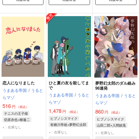
恋人になりました
ひと夏の友を殺してま
夢野幻太郎のダル絡み
で
96連発
うまある帝国
/
うると
うまある帝国
/
うると
うまある帝国
/
うると
らマゾ
らマゾ
らマゾ
516
円
（税込）
1,478
860
円
円
（税込）
（税込）
テニスの王子様
ヒプノシスマイク
ヒプノシスマイク
切原赤也×柳蓮二
有栖川帝統×夢野幻太郎
山田二郎×入間銃兎
切原赤也
財前光
×：在庫なし
飴村乱数
夢野幻太郎
夢野幻太郎
入間銃兎
×：在庫なし
×：在庫なし
有栖川帝統
山田一郎