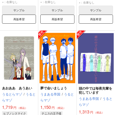
伊弉冉一二三
神宮寺寂雷
石切丸
岩融
×：在庫なし
×：在庫なし
×：在庫なし
神宮寺寂雷
三日月宗近
サンプル
サンプル
サンプル
再販希望
再販希望
再販希望
あおああ あうあい
夢で会いましょう
頭の中では毎夜先輩を
犯しています
うるとらマゾ
/
うると
うまある帝国
/
うると
うまある帝国
/
うると
らマゾ
らマゾ
らマゾ
1,719
1,150
円
円
（税込）
（税込）
1,313
円
（税込）
ヒプノシスマイク
テニスの王子様