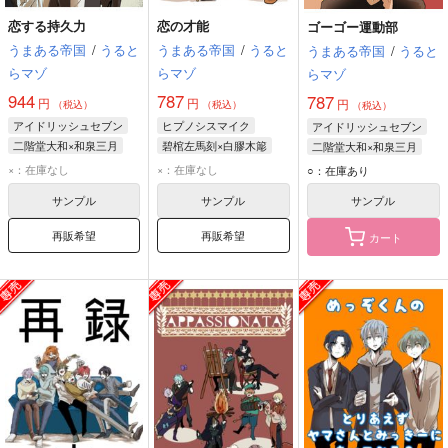
恋する持久力
恋の才能
ゴーゴー運動部
うまある帝国
/
うると
うまある帝国
/
うると
うまある帝国
/
うると
らマゾ
らマゾ
らマゾ
944
787
787
円
円
円
（税込）
（税込）
（税込）
アイドリッシュセブン
ヒプノシスマイク
アイドリッシュセブン
二階堂大和×和泉三月
碧棺左馬刻×白膠木簓
二階堂大和×和泉三月
八乙女楽
二階堂大和
白膠木簓
碧棺左馬刻
二階堂大和
和泉三月
×：在庫なし
×：在庫なし
○：在庫あり
サンプル
サンプル
サンプル
再販希望
再販希望
カート