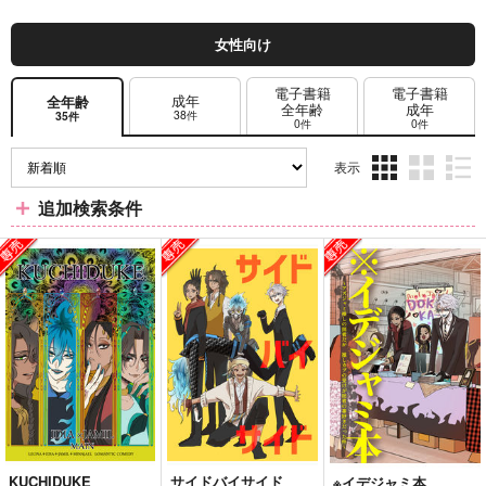
女性向け
電子書籍
電子書籍
成年
全年齢
全年齢
成年
38件
35件
0件
0件
表示
3カ
2カ
1カ
追加検索条件
ラ
ラ
ラ
ム
ム
ム
表
表
表
示
示
示
KUCHIDUKE
サイドバイサイド
※イデジャミ本