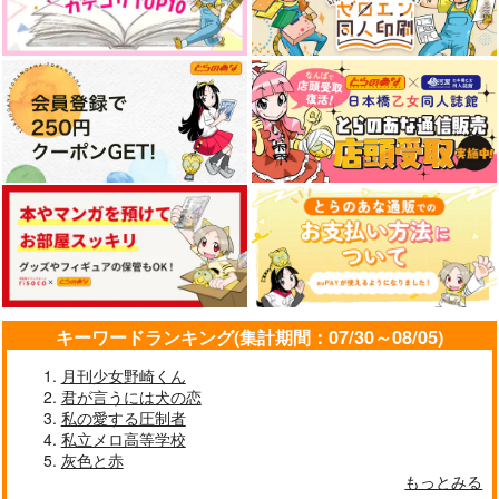
キーワードランキング(集計期間：07/30～08/05)
月刊少女野崎くん
君が言うには犬の恋
私の愛する圧制者
私立メロ高等学校
灰色と赤
もっとみる