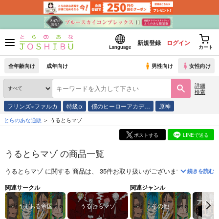
新規登録
ログイン
Language
カート
全年齢向け
成年向け
男性向け
女性向け
詳細
検索
フリンズ×ファルカ
特級α
僕のヒーローアカデ…
原神
とらのあな通販
うるとらマゾ
ポストする
LINEで送る
うるとらマゾ の商品一覧
うるとらマゾ
に関する
商品
は、
35
件お取り扱いがございます。
「
KUCHI
続きを読む
関連サークル
関連ジャンル
アイド
うまある帝国
うるとらマゾ
その他