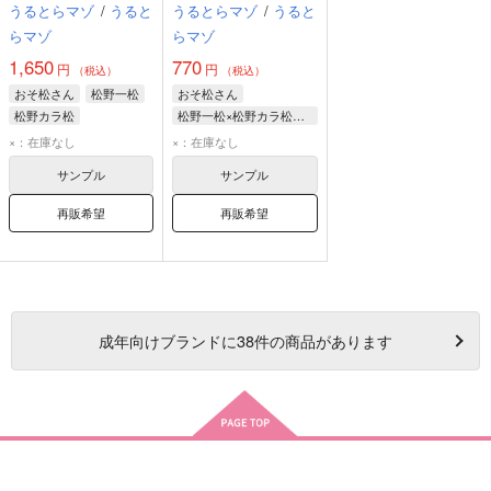
うるとらマゾ
/
うると
うるとらマゾ
/
うると
らマゾ
らマゾ
1,650
770
円
円
（税込）
（税込）
おそ松さん
松野一松
おそ松さん
松野カラ松
松野一松×松野カラ松、松野カラ松×松野一松、松野おそ松×松野チョロ松
松野一松
松野カラ松
×：在庫なし
×：在庫なし
松野チョロ松
サンプル
サンプル
再販希望
再販希望
成年
向けブランドに
38
件の商品があります