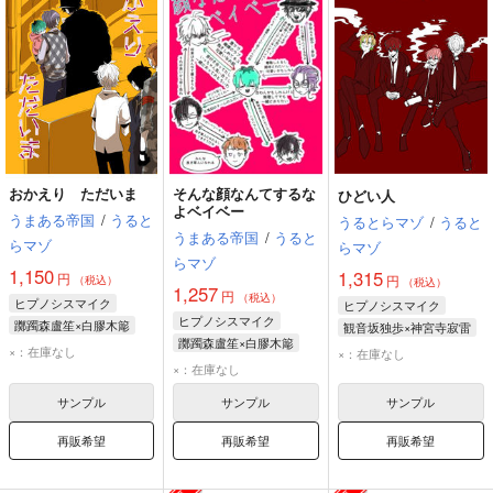
おかえり ただいま
そんな顔なんてするな
ひどい人
よベイベー
うまある帝国
/
うると
うるとらマゾ
/
うると
うまある帝国
/
うると
らマゾ
らマゾ
らマゾ
1,150
1,315
円
円
（税込）
（税込）
1,257
円
（税込）
ヒプノシスマイク
ヒプノシスマイク
ヒプノシスマイク
躑躅森盧笙×白膠木簓
観音坂独歩×神宮寺寂雷
躑躅森盧笙×白膠木簓
白膠木簓
躑躅森盧笙
神宮寺寂雷
×：在庫なし
×：在庫なし
白膠木簓
碧棺左馬刻
×：在庫なし
観音坂独歩
躑躅森盧笙
碧棺左馬刻
サンプル
サンプル
サンプル
再販希望
再販希望
再販希望