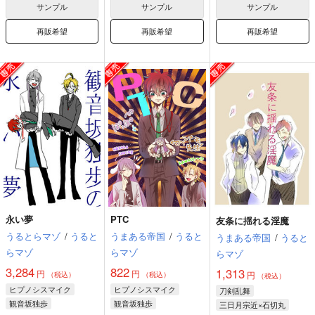
サンプル
サンプル
サンプル
再販希望
再販希望
再販希望
永い夢
PTC
友条に揺れる淫魔
うるとらマゾ
/
うると
うまある帝国
/
うると
うまある帝国
/
うると
らマゾ
らマゾ
らマゾ
3,284
822
1,313
円
円
円
（税込）
（税込）
（税込）
ヒプノシスマイク
ヒプノシスマイク
刀剣乱舞
観音坂独歩
観音坂独歩
三日月宗近×石切丸