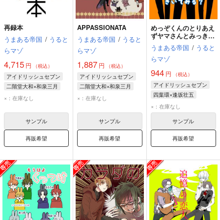
再録本
APPASSIONATA
めっぞくんのとりあえ
ずヤマさんとみっきー
うまある帝国
/
うると
うまある帝国
/
うると
に聞いてみる？
うまある帝国
/
うると
らマゾ
らマゾ
らマゾ
4,715
1,887
円
円
（税込）
（税込）
944
円
（税込）
アイドリッシュセブン
アイドリッシュセブン
アイドリッシュセブン
二階堂大和×和泉三月
二階堂大和×和泉三月
四葉環×逢坂壮五
二階堂大和
和泉三月
二階堂大和
和泉三月
×：在庫なし
×：在庫なし
四葉環
逢坂壮五
×：在庫なし
サンプル
サンプル
サンプル
再販希望
再販希望
再販希望