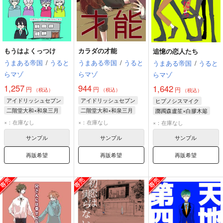
もうはよくっつけ
カラダの才能
追憶の恋人たち
うまある帝国
/
うると
うまある帝国
/
うると
うまある帝国
/
うると
らマゾ
らマゾ
らマゾ
1,257
944
1,642
円
円
円
（税込）
（税込）
（税込）
アイドリッシュセブン
アイドリッシュセブン
ヒプノシスマイク
二階堂大和×和泉三月
二階堂大和×和泉三月
躑躅森盧笙×白膠木簓
和泉三月
二階堂大和
和泉三月
二階堂大和
白膠木簓
躑躅森盧笙
×：在庫なし
×：在庫なし
×：在庫なし
和泉一織
八乙女楽
碧棺左馬刻
サンプル
サンプル
サンプル
再販希望
再販希望
再販希望