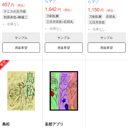
らマゾ
らマゾ
657
円
（税込）
1,642
1,150
円
円
（税込）
（税込）
テニスの王子様
刀剣乱舞
刀剣乱舞
石切丸
切原赤也×柳蓮二
三日月宗近×石切丸
三日月宗近
柳蓮二
切原赤也
×：在庫なし
石切丸
三日月宗近
大倶利伽羅
×：在庫なし
×：在庫なし
小狐丸
サンプル
サンプル
サンプル
再販希望
再販希望
再販希望
島松
妄想アプリ