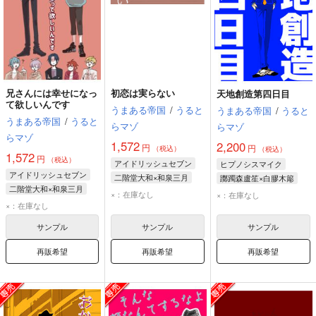
兄さんには幸せになっ
初恋は実らない
天地創造第四日目
て欲しいんです
うまある帝国
/
うると
うまある帝国
/
うると
うまある帝国
/
うると
らマゾ
らマゾ
らマゾ
1,572
2,200
円
円
（税込）
（税込）
1,572
円
（税込）
アイドリッシュセブン
ヒプノシスマイク
アイドリッシュセブン
二階堂大和×和泉三月
躑躅森盧笙×白膠木簓
二階堂大和×和泉三月
和泉三月
二階堂大和
白膠木簓
躑躅森盧笙
×：在庫なし
×：在庫なし
和泉三月
二階堂大和
×：在庫なし
マナ
碧棺左馬刻
和泉一織
サンプル
サンプル
サンプル
再販希望
再販希望
再販希望