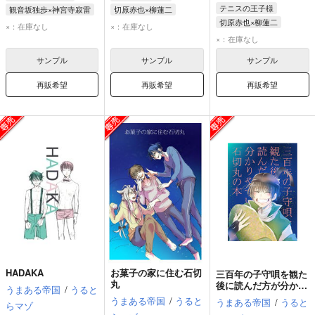
テニスの王子様
観音坂独歩×神宮寺寂雷
切原赤也×柳蓮二
切原赤也×柳蓮二
神宮寺寂雷
飴村乱数
切原赤也
財前光
×：在庫なし
×：在庫なし
切原赤也
財前光
観音坂独歩
日吉若
×：在庫なし
日吉若
サンプル
サンプル
サンプル
再販希望
再販希望
再販希望
HADAKA
お菓子の家に住む石切
三百年の子守唄を観た
丸
後に読んだ方が分かり
うまある帝国
/
うると
やすい石切丸の本
うまある帝国
/
うると
うまある帝国
/
うると
らマゾ