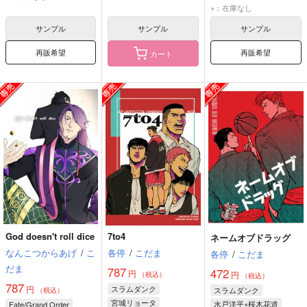
×：在庫なし
サンプル
サンプル
サンプル
再販希望
再販希望
カート
God doesn't roll dice
7to4
ネームオブドラッグ
なんこつからあげ
/
こ
各停
/
こだま
各停
/
こだま
だま
787
472
円
円
（税込）
（税込）
787
円
スラムダンク
スラムダンク
（税込）
宮城リョータ
水戸洋平×桜木花道
Fate/Grand Order