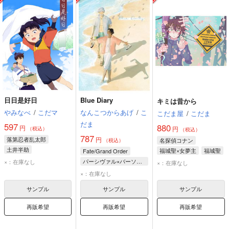
日日是好日
Blue Diary
キミは昔から
やみなべ
/
こだマ
なんこつからあげ
/
こ
こだま屋
/
こだま
だま
597
880
円
円
（税込）
（税込）
787
落第忍者乱太郎
円
名探偵コナン
（税込）
土井半助
福城聖×女夢主
福城聖
Fate/Grand Order
摂津のきり丸
パーシヴァル×バーソロミュー
×：在庫なし
×：在庫なし
バーソロミュー・ロバーツ
×：在庫なし
パーシヴァル
サンプル
サンプル
サンプル
再販希望
再販希望
再販希望