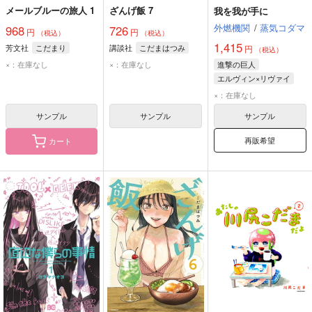
メールブルーの旅人 1
ざんげ飯 7
我を我が手に
外燃機関
/
蒸気コダマ
968
726
円
円
（税込）
（税込）
1,415
芳文社
こだまり
講談社
こだまはつみ
円
（税込）
×：在庫なし
×：在庫なし
進撃の巨人
エルヴィン×リヴァイ
エルヴィン・スミス
×：在庫なし
リヴァイ
サンプル
サンプル
サンプル
再販希望
カート