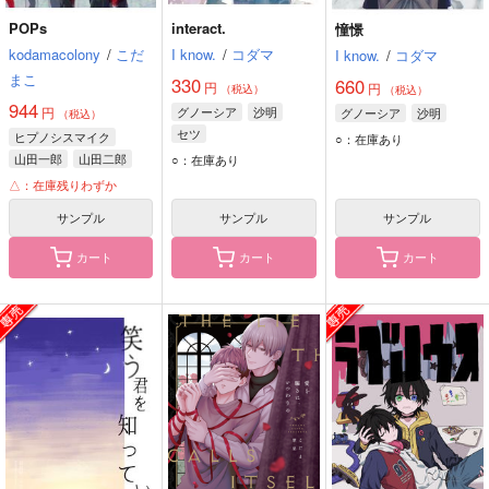
POPs
interact.
憧憬
kodamacolony
/
こだ
I know.
/
コダマ
I know.
/
コダマ
まこ
330
660
円
円
（税込）
（税込）
944
円
グノーシア
沙明
グノーシア
沙明
（税込）
セツ
ヒプノシスマイク
○：在庫あり
山田一郎
山田二郎
○：在庫あり
山田三郎
△：在庫残りわずか
サンプル
サンプル
サンプル
カート
カート
カート