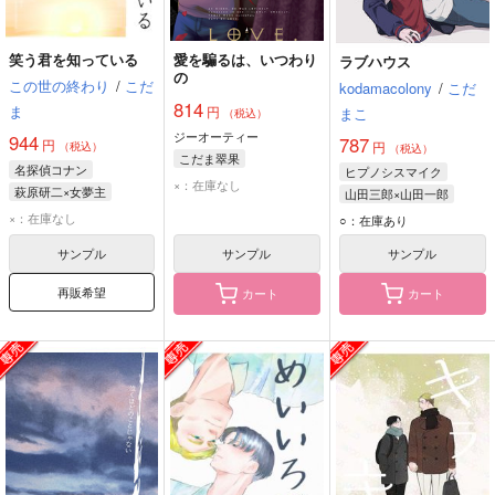
笑う君を知っている
愛を騙るは、いつわり
ラブハウス
の
この世の終わり
/
こだ
kodamacolony
/
こだ
814
ま
円
まこ
（税込）
ジーオーティー
944
787
円
円
（税込）
（税込）
こだま翠果
名探偵コナン
ヒプノシスマイク
×：在庫なし
萩原研二×女夢主
山田三郎×山田一郎
萩原研二
山田一郎
山田三郎
×：在庫なし
○：在庫あり
サンプル
サンプル
サンプル
再販希望
カート
カート