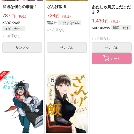
底辺な僕らの事情 1
ざんげ飯 6
あたしゃ川尻こだまだ
よ 2
737
726
円
円
（税込）
（税込）
1,430
円
（税込）
KADOKAWA
講談社
こだまはつみ
KADOKAWA
川尻こだま
コダマナオコ
×：在庫なし
×：在庫なし
×：在庫なし
サンプル
サンプル
サンプル
カート