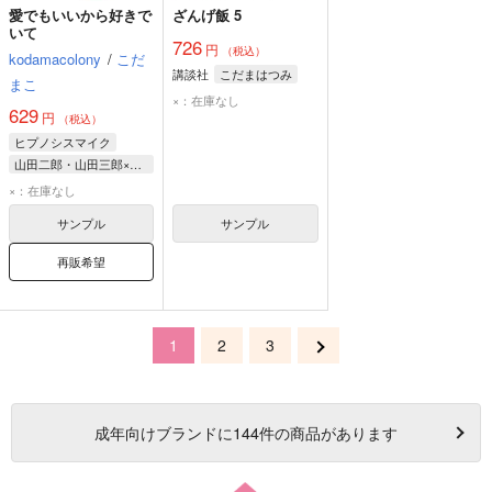
愛でもいいから好きで
ざんげ飯 5
いて
726
円
（税込）
kodamacolony
/
こだ
講談社
こだまはつみ
まこ
×：在庫なし
629
円
（税込）
ヒプノシスマイク
山田二郎・山田三郎×山田一郎
山田一郎
山田二郎
×：在庫なし
山田三郎
サンプル
サンプル
再販希望
1
2
3
成年
向けブランドに
144
件の商品があります