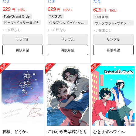
だま
だま
だま
629
629
629
円
円
円
（税込）
（税込）
（税込）
Fate/Grand Order
TRIGUN
TRIGUN
ビーマ×ドゥリーヨダナ
ウルフウッド×ヴァッシュ
ウルフウッド×ヴァッシュ
アシュヴァッターマン
ヴァッシュ・ザ・スタンピード
ヴァッシュ・ザ・スタンピード
×：在庫なし
×：在庫なし
×：在庫なし
ビーマ
ニコラス・D・ウルフウッド
ニコラス・D・ウルフウッド
サンプル
サンプル
サンプル
ドゥリーヨダナ
再販希望
再販希望
再販希望
神様、どうか。
これから先は君ひとり
ひとまずハワイへ