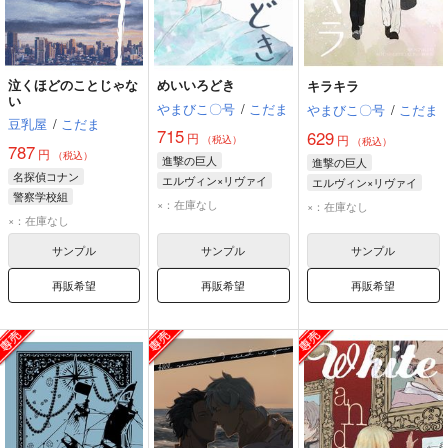
泣くほどのことじゃな
めいいろどき
キラキラ
い
やまびこ〇号
/
こだま
やまびこ〇号
/
こだま
豆乳屋
/
こだま
715
629
円
円
（税込）
（税込）
787
円
（税込）
進撃の巨人
進撃の巨人
名探偵コナン
エルヴィン×リヴァイ
エルヴィン×リヴァイ
警察学校組
エルヴィン・スミス
リヴァイ
×：在庫なし
×：在庫なし
×：在庫なし
リヴァイ
エルヴィン・スミス
サンプル
サンプル
サンプル
再販希望
再販希望
再販希望