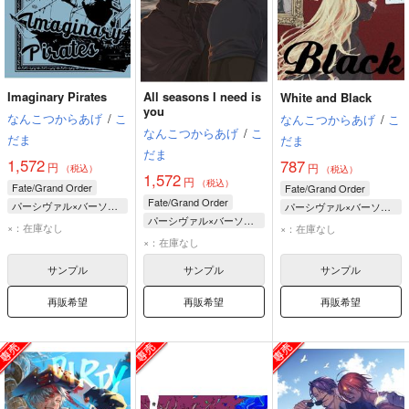
Imaginary Pirates
All seasons I need is
White and Black
you
なんこつからあげ
/
こ
なんこつからあげ
/
こ
なんこつからあげ
/
こ
だま
だま
だま
1,572
787
円
円
（税込）
（税込）
1,572
円
（税込）
Fate/Grand Order
Fate/Grand Order
Fate/Grand Order
パーシヴァル×バーソロミュー
パーシヴァル×バーソロミュー
パーシヴァル×バーソロミュー
バーソロミュー・ロバーツ
パーシヴァル
×：在庫なし
×：在庫なし
バーソロミュー・ロバーツ
×：在庫なし
パーシヴァル
バーソロミュー・ロバーツ
パーシヴァル
サンプル
サンプル
サンプル
再販希望
再販希望
再販希望