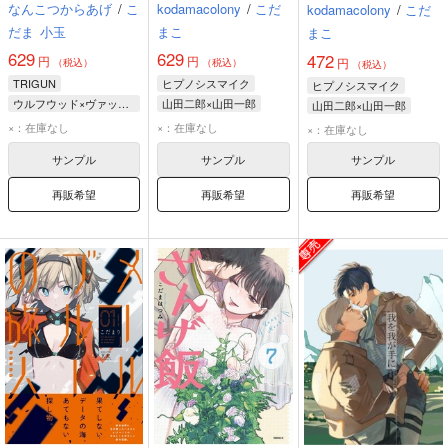
なんこつからあげ
/
こ
kodamacolony
/
こだ
kodamacolony
/
こだ
だま
小玉
まこ
まこ
629
629
472
円
円
円
（税込）
（税込）
（税込）
TRIGUN
ヒプノシスマイク
ヒプノシスマイク
ウルフウッド×ヴァッシュ
山田二郎×山田一郎
山田二郎×山田一郎
ヴァッシュ
山田一郎
山田二郎
山田一郎
山田二郎
×：在庫なし
×：在庫なし
×：在庫なし
ウルフウッド
サンプル
サンプル
サンプル
再販希望
再販希望
再販希望