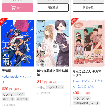
再販希望
再販希望
カート
天気雨
嘘つき花嫁と同性結婚
ちんこだどん ギガマ
論 1
ックス
kodamacolony
/
こだ
ちんこだどん
/
おだち
814
まこ
円
（税込）
ん
こだま
どん
一迅社
コダマナオコ
629
円
（税込）
400
×：在庫なし
円
（税込）
ヒプノシスマイク
スラムダンク
山田一郎
山田二郎
三井寿×宮城リョータ
山田三郎
×：在庫なし