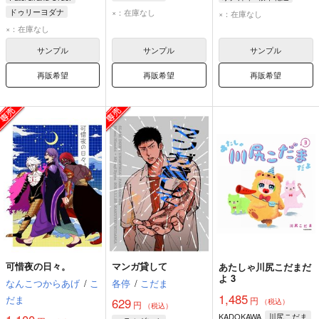
赤木剛憲
三井寿
水戸洋平
桜木花道
ドゥリーヨダナ
×：在庫なし
×：在庫なし
ビーマ
×：在庫なし
アシュヴァッターマン
サンプル
サンプル
サンプル
再販希望
再販希望
再販希望
可惜夜の日々。
マンガ貸して
あたしゃ川尻こだまだ
よ 3
なんこつからあげ
/
こ
各停
/
こだま
1,485
だま
円
629
（税込）
円
（税込）
KADOKAWA
川尻こだま