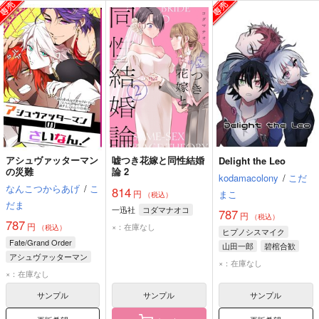
アシュヴァッターマン
嘘つき花嫁と同性結婚
Delight the Leo
の災難
論 2
kodamacolony
/
こだ
なんこつからあげ
/
こ
814
円
まこ
（税込）
だま
一迅社
コダマナオコ
787
円
（税込）
787
円
×：在庫なし
（税込）
ヒプノシスマイク
Fate/Grand Order
山田一郎
碧棺合歓
アシュヴァッターマン
波羅夷空却
×：在庫なし
ドゥリーヨダナ
×：在庫なし
カルナ
サンプル
サンプル
サンプル