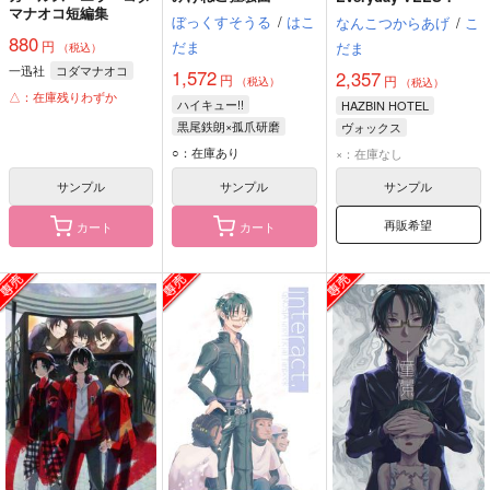
マナオコ短編集
ぼっくすそうる
/
はこ
なんこつからあげ
/
こ
880
だま
円
だま
（税込）
一迅社
コダマナオコ
1,572
2,357
円
円
（税込）
（税込）
△：在庫残りわずか
ハイキュー!!
HAZBIN HOTEL
黒尾鉄朗×孤爪研磨
ヴォックス
黒尾鉄朗
孤爪研磨
ヴァレンティノ
○：在庫あり
×：在庫なし
ヴェルベット
サンプル
サンプル
サンプル
再販希望
カート
カート