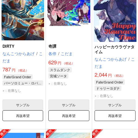
DIRTY
奇譚
ハッピーカウラヴァタ
イム
なんこつからあげ
/
こ
各停
/
こだま
なんこつからあげ
/
こ
だま
629
円
（税込）
だま
787
円
スラムダンク
（税込）
2,044
円
宮城ソータ
（税込）
Fate/Grand Order
宮城リョータ
三井寿
Fate/Grand Order
バーソロミュー・ロバーツ
×：在庫なし
ドゥリーヨダナ
黒髭
×：在庫なし
カルナ
×：在庫なし
アシュヴァッターマン
サンプル
サンプル
サンプル
再販希望
再販希望
再販希望