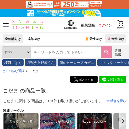
新規登録
ログイン
Language
カート
全年齢向け
成年向け
男性向け
女性向け
詳細
検索
桜河こはく
月刊少女野崎くん
僕のヒーローアカデ…
コミックマーケッ
とらのあな通販
こだま
ポストする
LINEで送る
こだま の商品一覧
こだま
に関する
商品
は、
101
件お取り扱いがございます。
「
ガールズ・
続きを読む
関連サークル
ぼっくすそうる
なんこつからあげ
kodamacolony
I