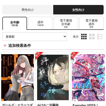
男性向け
女性向け
電子書籍
電子書籍
成年
全年齢
全年齢
成年
144件
101件
0件
0件
表示
3カ
2カ
1カ
追加検索条件
ラ
ラ
ラ
ム
ム
ム
表
表
表
示
示
示
ガールズ・エラーコダ
みけねこ狂騒曲
Everyday VEES！