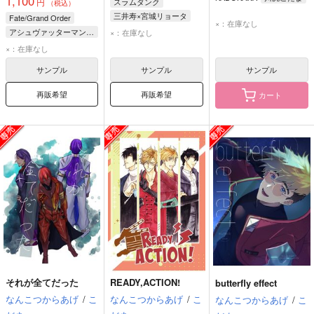
1,100
円
スラムダンク
（税込）
三井寿×宮城リョータ
Fate/Grand Order
×：在庫なし
宮城リョータ
三井寿
アシュヴァッターマン×ドゥリーヨダナ
×：在庫なし
アシュヴァッターマン
×：在庫なし
ドゥリーヨダナ
サンプル
サンプル
サンプル
カルナ
再販希望
再販希望
カート
それが全てだった
READY,ACTION!
butterfly effect
なんこつからあげ
/
こ
なんこつからあげ
/
こ
なんこつからあげ
/
こ