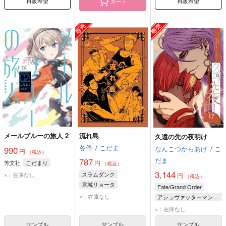
再販希望
再販希望
カート
メールブルーの旅人 2
流れ島
久遠の先の夜明け
各停
/
こだま
なんこつからあげ
/
こ
990
円
（税込）
だま
787
芳文社
こだまり
円
（税込）
3,144
スラムダンク
×：在庫なし
円
（税込）
宮城リョータ
Fate/Grand Order
宮城ソータ
仙道彰
×：在庫なし
アシュヴァッターマン×ドゥリーヨダナ
アシュヴァッターマン
×：在庫なし
ドゥリーヨダナ
サンプル
サンプル
サンプル