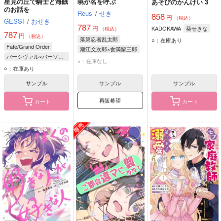
星見の丘で騎士と海賊
暁が名を呼ぶ
あそびのかんけい 3
のお話を
Reus
/
せき
858
円
（税込）
GESSI
/
おせき
787
円
KADOKAWA
葵せきな
（税込）
787
円
（税込）
落第忍者乱太郎
○：在庫あり
Fate/Grand Order
潮江文次郎×食満留三郎
パーシヴァル×バーソロミュー
潮江文次郎
×：在庫なし
パーシヴァル
○：在庫あり
食満留三郎
バーソロミュー・ロバーツ
サンプル
サンプル
サンプル
再販希望
カート
カート