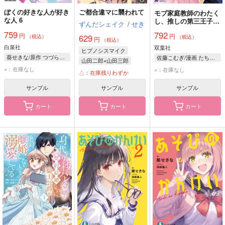
ぼくの好きな人が好き
ご都合違マに襲われて
モブ家庭教師のわたく
な人 6
し、推しの第三王子に
ずんだシェイク
/
せき
溺愛されました 1
759
792
円
円
629
（税込）
（税込）
円
（税込）
白泉社
双葉社
ヒプノシスマイク
葵せきな/原作 つづら涼/漫画
佐藤こむぎ/漫画 たちばな立花/原作 カロクチトセ/キャラクター原案
山田二郎×山田三郎
×：在庫なし
×：在庫なし
山田二郎
山田三郎
△：在庫残りわずか
サンプル
サンプル
サンプル
カート
カート
カート