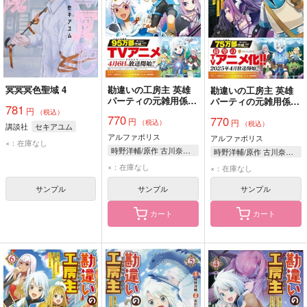
冥冥冥色聖域 4
勘違いの工房主 英雄
勘違いの工房主 英雄
パーティの元雑用係
パーティの元雑用係
781
円
が、実は戦闘以外が
が、実は戦闘以外が
（税込）
770
770
円
SSSランクだったとい
円
SSSランクだったとい
（税込）
（税込）
講談社
セキアユム
うよくある話 8
うよくある話 7
アルファポリス
アルファポリス
×：在庫なし
時野洋輔/原作 古川奈春/漫画 ゾウノセ/キャラクター原案
時野洋輔/原作 古川奈春/漫画 ゾウノセ/キャラクター原案
×：在庫なし
×：在庫なし
サンプル
サンプル
サンプル
カート
カート