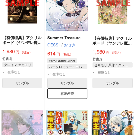
【有償特典】アクリル
Summer Treasure
【有償特典】アクリル
ボード（ヤンデレ魔法
ボード（ヤンデレ魔法
GESSI
/
おせき
使いは石像の乙女しか
使いは石像の乙女しか
1,980
1,980
円
愛せない 魔女は愛弟
円
愛せない 魔女は愛弟
614
（税込）
（税込）
円
（税込）
子の熱い口づけでとけ
子の熱い口づけでとけ
竹書房
竹書房
Fate/Grand Order
る 3）
る 2）
クレイン セキモリ
セキモリ 原作：クレイン
バーソロミュー・ロバーツ
×：在庫なし
×：在庫なし
パーシヴァル
カルナ
×：在庫なし
サンプル
サンプル
サンプル
再販希望