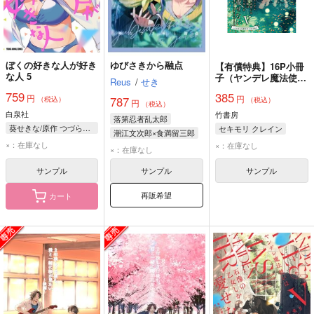
ぼくの好きな人が好き
ゆびさきから融点
【有償特典】16P小冊
な人 5
子（ヤンデレ魔法使い
Reus
/
せき
は石像の乙女しか愛せ
759
385
円
円
ない 魔女は愛弟子の
787
（税込）
（税込）
円
（税込）
熱い口づけでとける
白泉社
竹書房
落第忍者乱太郎
5）
葵せきな/原作 つづら涼/漫画
セキモリ クレイン
潮江文次郎×食満留三郎
×：在庫なし
×：在庫なし
×：在庫なし
サンプル
サンプル
サンプル
再販希望
カート