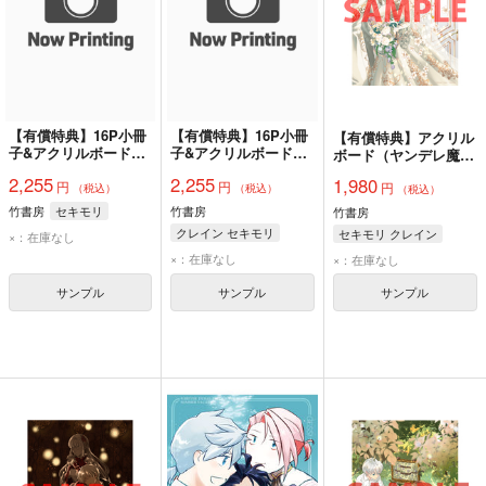
【有償特典】16P小冊
【有償特典】16P小冊
【有償特典】アクリル
子&アクリルボードセ
子&アクリルボードセ
ボード（ヤンデレ魔法
ット（ヤンデレ魔法使
ット（ヤンデレ魔法使
使いは石像の乙女しか
2,255
2,255
1,980
円
円
いは石像の乙女しか愛
いは石像の乙女しか愛
円
愛せない 魔女は愛弟
（税込）
（税込）
（税込）
せない 魔女は愛弟子
せない 魔女は愛弟子
子の熱い口づけでとけ
竹書房
セキモリ
竹書房
竹書房
の熱い口づけでとける
の熱い口づけでとける
る 4）
クレイン セキモリ
セキモリ クレイン
×：在庫なし
2）
3）
×：在庫なし
×：在庫なし
サンプル
サンプル
サンプル