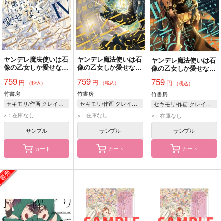
ヤンデレ魔法使いは石
ヤンデレ魔法使いは石
ヤンデレ魔法使いは石
像の乙女しか愛せない
像の乙女しか愛せない
像の乙女しか愛せない
魔女は愛弟子の熱い口
魔女は愛弟子の熱い口
魔女は愛弟子の熱い口
759
759
759
円
円
づけでとける 4
づけでとける 3
円
づけでとける 2
（税込）
（税込）
（税込）
竹書房
竹書房
竹書房
セキモリ/作画 クレイン/原作
セキモリ/作画 クレイン/原作
セキモリ/作画 クレイン/原作
×：在庫なし
×：在庫なし
×：在庫なし
サンプル
サンプル
サンプル
カート
カート
カート