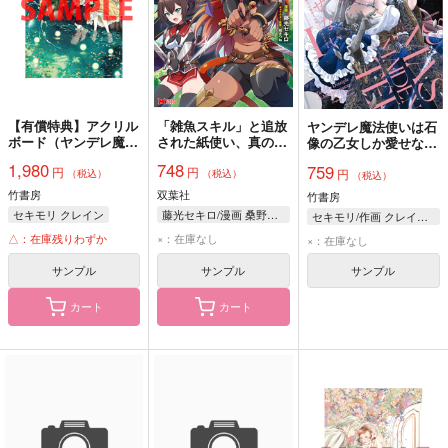
【有償特典】アクリル
「雑魚スキル」と追放
ヤンデレ魔法使いは石
ボード（ヤンデレ魔法
された紙使い、真の力
像の乙女しか愛せない
使いは石像の乙女しか
が覚醒し世界最強に
魔女は愛弟子の熱い口
1,980
748
759
円
円
愛せない 魔女は愛弟
世界で僕だけユニーク
円
づけでとける 1
（税込）
（税込）
（税込）
子の熱い口づけでとけ
スキルを2つ持ってた
竹書房
双葉社
竹書房
る 5）
ので真の仲間と成り上
セキモリ クレイン
藤光セキロ/漫画 桑野和明/原案 福きつね/キャラクター原案
セキモリ/作画 クレイン/原作
がる 3
△：在庫残りわずか
×：在庫なし
×：在庫なし
サンプル
サンプル
サンプル
カート
カート