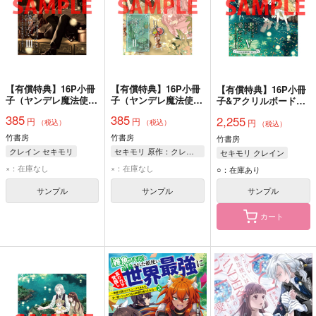
【有償特典】16P小冊
【有償特典】16P小冊
【有償特典】16P小冊
子（ヤンデレ魔法使い
子（ヤンデレ魔法使い
子&アクリルボードセ
は石像の乙女しか愛せ
は石像の乙女しか愛せ
ット（ヤンデレ魔法使
385
385
2,255
円
円
ない 魔女は愛弟子の
ない 魔女は愛弟子の
円
いは石像の乙女しか愛
（税込）
（税込）
（税込）
熱い口づけでとける
熱い口づけでとける
せない 魔女は愛弟子
竹書房
竹書房
竹書房
3）
2）
の熱い口づけでとける
クレイン セキモリ
セキモリ 原作：クレイン
セキモリ クレイン
5）
×：在庫なし
×：在庫なし
○：在庫あり
サンプル
サンプル
サンプル
カート