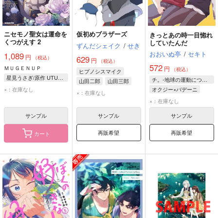
ニセモノ聖女は運命を
仮初めブラザーズ
きっとあの時一目惚れ
くつがえす 2
していたんだ
ずんだシェイク
/
せき
おおいぬ亭
/
セキト
1,089
円
629
（税込）
円
（税込）
572
ＭＵＧＥＮＵＰ
円
（税込）
ヒプノシスマイク
星見うさぎ/原作 UTUTU/ネーム 亜乃アメ助/ネーム 桑乃あやせ/キャラクターデザイン線画 くわたくわ/着彩仕上げ Minto Studio/制作
チ。-地球の運動について-
山田二郎
山田三郎
×：在庫なし
オクジー×バデーニ
×：在庫なし
オクジー
バデーニ
×：在庫なし
サンプル
サンプル
サンプル
再販希望
再販希望
カート