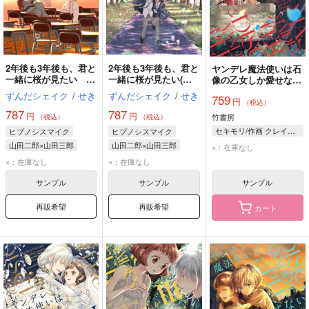
2年後も3年後も、君と
2年後も3年後も、君と
ヤンデレ魔法使いは石
一緒に桜が見たい 後
一緒に桜が見たい(前
像の乙女しか愛せない
編
編)
魔女は愛弟子の熱い口
ずんだシェイク
/
せき
ずんだシェイク
/
せき
759
円
づけでとける 5
（税込）
787
787
円
円
竹書房
（税込）
（税込）
セキモリ/作画 クレイン/原作
ヒプノシスマイク
ヒプノシスマイク
山田二郎×山田三郎
山田二郎×山田三郎
×：在庫なし
山田二郎
山田三郎
山田二郎
山田三郎
×：在庫なし
×：在庫なし
サンプル
サンプル
サンプル
再販希望
再販希望
カート