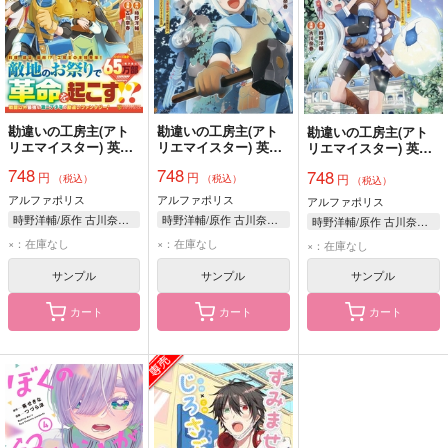
勘違いの工房主(アト
勘違いの工房主(アト
勘違いの工房主(アト
リエマイスター) 英雄
リエマイスター) 英雄
リエマイスター) 英雄
パーティの元雑用係
パーティの元雑用係
パーティの元雑用係
748
748
748
円
円
が、実は戦闘以外が
が、実は戦闘以外が
円
が、実は戦闘以外が
（税込）
（税込）
（税込）
SSSランクだったとい
SSSランクだったとい
SSSランクだったとい
アルファポリス
アルファポリス
アルファポリス
うよくある話 6
うよくある話 5
うよくある話 4
時野洋輔/原作 古川奈春/漫画 ゾウノセ/キャラクター原案
時野洋輔/原作 古川奈春/漫画 ゾウノセ/キャラクター原案
時野洋輔/原作 古川奈春/漫画 ゾウノセ/キャラクター原案
×：在庫なし
×：在庫なし
×：在庫なし
サンプル
サンプル
サンプル
カート
カート
カート