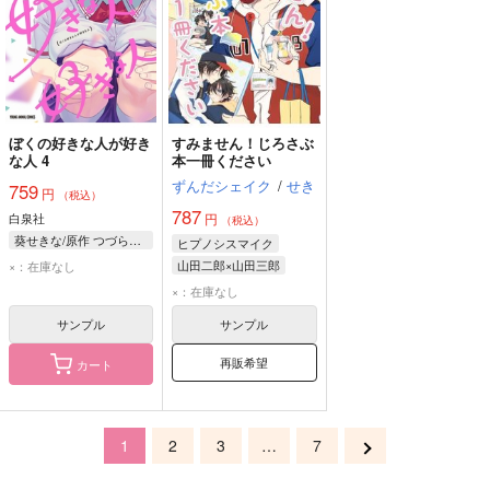
ぼくの好きな人が好き
すみません！じろさぶ
な人 4
本一冊ください
ずんだシェイク
/
せき
759
円
（税込）
787
白泉社
円
（税込）
葵せきな/原作 つづら涼/漫画
ヒプノシスマイク
山田二郎×山田三郎
×：在庫なし
山田二郎
山田三郎
×：在庫なし
サンプル
サンプル
再販希望
カート
1
2
3
…
7