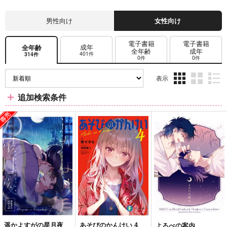
男性向け
女性向け
電子書籍
電子書籍
成年
全年齢
全年齢
成年
401件
314件
0件
0件
表示
3カ
2カ
1カ
追加検索条件
ラ
ラ
ラ
ム
ム
ム
表
表
表
示
示
示
遥かよすがの星月夜
あそびのかんけい 4
よるべの案内