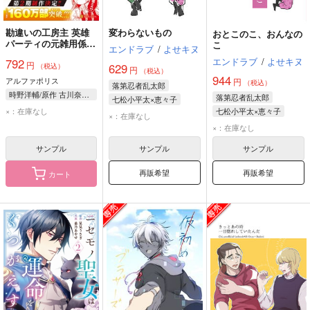
勘違いの工房主 英雄
変わらないもの
おとこのこ、おんなの
パーティの元雑用係
こ
エンドラブ
/
よせキヌ
が、実は戦闘以外が
エンドラブ
/
よせキヌ
792
円
SSSランクだったとい
629
（税込）
円
（税込）
うよくある話 9
944
アルファポリス
円
（税込）
落第忍者乱太郎
時野洋輔/原作 古川奈春/漫画 ゾウノセ/キャラクター原案
落第忍者乱太郎
七松小平太×恵々子
×：在庫なし
七松小平太×恵々子
七松小平太
恵々子
×：在庫なし
七松小平太
恵々子
×：在庫なし
サンプル
サンプル
サンプル
再販希望
再販希望
カート