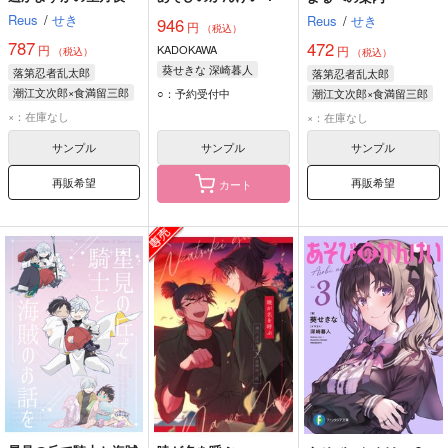
Reus
/
せき
Reus
/
せき
946
円
（税込）
787
472
円
KADOKAWA
円
（税込）
（税込）
葵せきな 深崎暮人
落第忍者乱太郎
落第忍者乱太郎
潮江文次郎×食満留三郎
○：予約受付中
潮江文次郎×食満留三郎
潮江文次郎
潮江文次郎
×：在庫なし
×：在庫なし
食満留三郎
食満留三郎
サンプル
サンプル
サンプル
再販希望
再販希望
カート