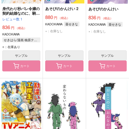
身代わり秒バレ令嬢の
あそびのかんけい 2
あそびのかんけい
契約結婚なのに、騎士
880
836
円
公爵が「絶対に離婚し
円
（税込）
（税込）
レビュー数
1
ない」と溺愛してくる
KADOKAWA
葵せきな
KADOKAWA
葵せきな
836
1
円
（税込）
×：在庫なし
×：在庫なし
KADOKAWA
せきはら/漫画 柚原テイル/原作
○：在庫あり
サンプル
サンプル
サンプル
カート
カート
カート