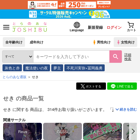
新規登録
ログイン
Language
カート
全年齢向け
成年向け
男性向け
女性向け
詳細
検索
灰色と赤
魔法使いの夜
夢主
不死川実弥×冨岡義勇
とらのあな通販
せき
ポストする
LINEで送る
せき の商品一覧
せき
に関する
商品
は、
314
件お取り扱いがございます。
「
遥かよすがの
続きを読む
関連サークル
Reus
GESSI
ずんだシェイク
エ