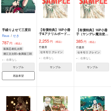
手繰りよせて三度目
【有償特典】16P小冊
【有償特典】16P小冊
子&アクリルボードセ
子（ヤンデレ魔法使い
Reus
/
せき
ット（ヤンデレ魔法使
は石像の乙女しか愛せ
2,255
385
円
いは石像の乙女しか愛
円
ない 魔女は愛弟子の
787
（税込）
（税込）
円
（税込）
せない 魔女は愛弟子
熱い口づけでとける
竹書房
竹書房
落第忍者乱太郎
の熱い口づけでとける
4）
セキモリ クレイン
セキモリ クレイン
4）
潮江文次郎×食満留三郎
×：在庫なし
×：在庫なし
潮江文次郎
×：在庫なし
食満留三郎
サンプル
サンプル
サンプル
再販希望