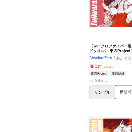
〈マイクロファイバー製
ドタオル〉 東方Project
妹紅
AbsoluteZero
/
あぶそる
880
円
（税込）
東方Project
藤原妹紅
×：在庫なし
サンプル
再販