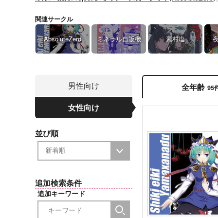
関連サークル
AbsoluteZero
ミネラル自販機
素村塩
男性向け
全年齢
95
女性向け
並び順
追加検索条件
追加キーワード