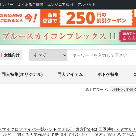
Bオンリー
よくあるご質問
エンジニア採用
アルバイト
女性向け
同人特集(オリジナル)
同人アイテム
ボドゲ特集
急上昇ワード:
月刊少女野崎
〈マイクロファイバー製ハンドタオル〉 東方Project 四季映姫・ヤマザ
」
など
に関する人気作品を多数揃えております。
そる
に関する
商品
を