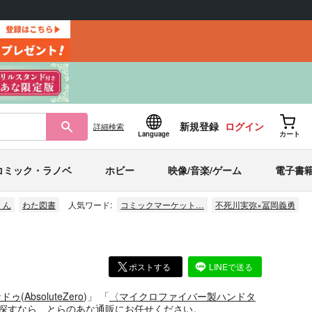
新規登録
ログイン
詳細
検索
Language
カート
コミック・ラノベ
ホビー
映像/音楽/ゲーム
電子書
くん
わた図書
人気ワード:
コミックマーケット…
不死川実弥×冨岡義勇
ポストする
LINEで送る
ナドゥ
(
AbsoluteZero
)」
「
〈マイクロファイバー製ハンドタ
探すなら、とらのあな通販にお任せください。