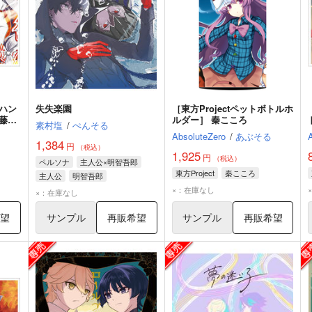
ハン
失失楽園
［東方Projectペットボトルホ
 藤原
ルダー］ 秦こころ
素村塩
/
ぺんそる
AbsoluteZero
/
あぶそる
1,384
円
（税込）
1,925
円
（税込）
ペルソナ
主人公×明智吾郎
東方Project
秦こころ
主人公
明智吾郎
×：在庫なし
×：在庫なし
希望
サンプル
再販希望
サンプル
再販希望