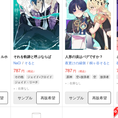
トルホ
それを軌跡と呼ぶならば
人形の涙はバグですか？
NaCl
/
そると
夜更けの縁側
/
桐ヶ谷そると
787
787
円
円
（税込）
（税込）
その他
ジェイド×フロイド
原神
空×放浪者
空
放浪者
ジェイド・リーチ
×：在庫なし
フロイド・リーチ
×：在庫なし
希望
サンプル
再販希望
サンプル
再販希望