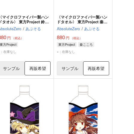
〈マイクロファイバー製ハン
〈マイクロファイバー製ハン
ドタオル〉 東方Project 鈴
ドタオル〉 東方Project 秦こ
仙・優曇華院・イナバ
ころ
AbsoluteZero
/
あぶそる
AbsoluteZero
/
あぶそる
880
880
円
円
（税込）
（税込）
東方Project
東方Project
秦こころ
×：在庫なし
×：在庫なし
サンプル
再販希望
サンプル
再販希望