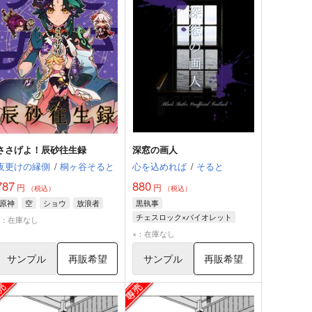
ささげよ！辰砂往生録
深窓の画人
夜更けの縁側
/
桐ヶ谷そると
心を込めれば
/
そると
787
880
円
円
（税込）
（税込）
原神
空
ショウ
放浪者
黒執事
チェスロック×バイオレット
×：在庫なし
グレゴリー・バイオレット
×：在庫なし
チェスロック
サンプル
再販希望
サンプル
再販希望