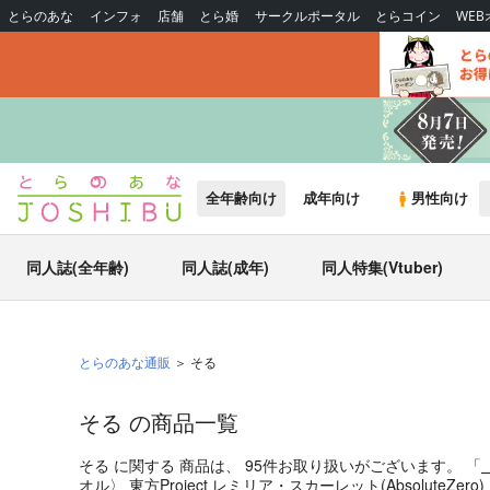
とらのあな
インフォ
店舗
とら婚
サークルポータル
とらコイン
WE
全年齢向け
成年向け
男性向け
同人誌(全年齢)
同人誌(成年)
同人特集(Vtuber)
とらのあな通販
そる
そる の商品一覧
そる
に関する
商品
は、
95
件お取り扱いがございます。
「
オル〉 東方Project レミリア・スカーレット
(
AbsoluteZero
)