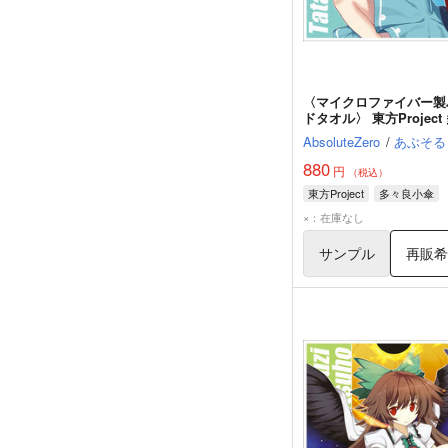
〈マイクロファイバー製
ドタオル〉 東方Project
良小傘
AbsoluteZero
/
あぶそる
880
円
（税込）
東方Project
多々良小傘
×：在庫なし
サンプル
再販