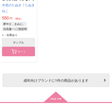
水色のたぬき
/
たぬき
ねこ
550
円
（税込）
夢中さ、きみに。
目高優一×二階堂明
目高優一
二階堂明
○：在庫あり
サンプル
カート
成年
向けブランドに
1
件の商品があります