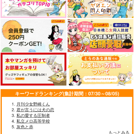
キーワードランキング(集計期間：07/30～08/05)
月刊少女野崎くん
君が言うには犬の恋
私の愛する圧制者
私立メロ高等学校
灰色と赤
もっとみる