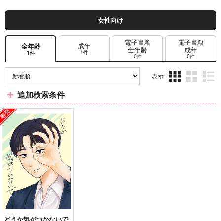
女性向け
電子書籍
電子書籍
成年
全年齢
全年齢
成年
1件
1件
0件
0件
表示
3カ
2カ
1カ
追加検索条件
ラ
ラ
ラ
ム
ム
ム
表
表
表
示
示
示
どうか気がつかないで