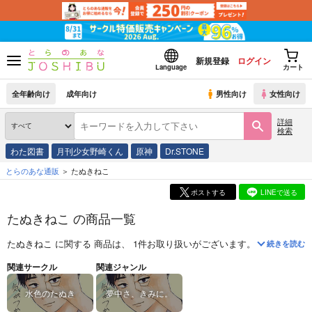
新規登録
ログイン
Language
カート
全年齢向け
成年向け
男性向け
女性向け
詳細
検索
わた図書
月刊少女野崎くん
原神
Dr.STONE
とらのあな通販
たぬきねこ
ポストする
LINEで送る
たぬきねこ の商品一覧
たぬきねこ
に関する
商品
は、
1
件お取り扱いがございます。
「
どうか気
続きを読む
関連サークル
関連ジャンル
水色のたぬき
夢中さ、きみに。