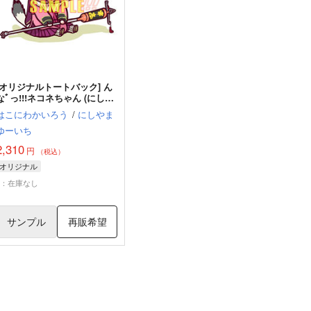
[オリジナルトートバック] ん
なﾞっ!!!ネコネちゃん (にしや
まゆーいち)
はこにわかいろう
/
にしやま
ゆーいち
2,310
円
（税込）
オリジナル
×：在庫なし
サンプル
再販希望