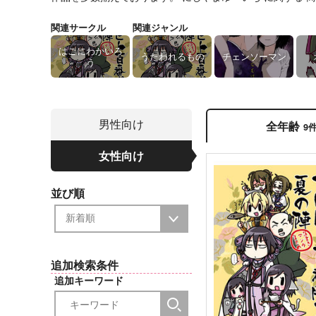
関連サークル
関連ジャンル
はこにわかいろ
うたわれるもの
チェンソーマン
う
男性向け
全年齢
9
女性向け
並び順
追加検索条件
追加キーワード