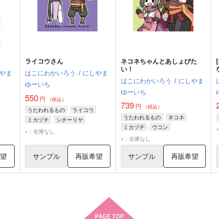
ライコウさん
ネコネちゃんとあしょびた
い！
やま
はこにわかいろう
/
にしやま
はこにわかいろう
/
にしやま
ゆーいち
ゆーいち
550
円
（税込）
739
円
（税込）
うたわれるもの
ライコウ
うたわれるもの
ネコネ
ミカヅチ
シチーリヤ
ミカヅチ
ウコン
×：在庫なし
×：在庫なし
希望
サンプル
再販希望
サンプル
再販希望