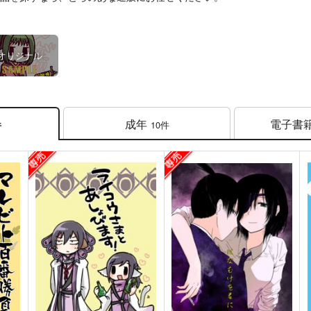
オリジナル
成年
電子書
10件
件