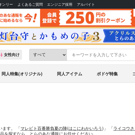
Bオンリー
よくあるご質問
エンジニア採用
アルバイト
女性向け
同人特集(オリジナル)
同人アイテム
ボドゲ特集
います。
「
マレビト百番勝負夏の陣
(
はこにわかいろう
)」
「
ライコウさ
品
を探すなら、とらのあな通販にお任せください。