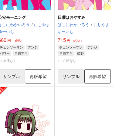
公安モーニング
日曜はおやすみ
はこにわかいろう
/
にしやま
はこにわかいろう
/
にしやま
ゆーいち
ゆーいち
660
715
円
円
（税込）
（税込）
チェンソーマン
デンジ
チェンソーマン
デンジ
パワー
早川アキ
早川アキ
姫野
×：在庫なし
×：在庫なし
サンプル
再販希望
サンプル
再販希望