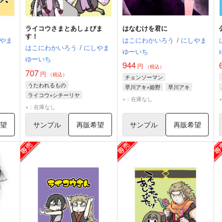
ライコウさまとあしょびま
はなむけを君に
す！
やま
はこにわかいろう
/
にしやま
はこにわかいろう
/
にしやま
ゆーいち
ゆーいち
944
円
（税込）
707
円
（税込）
チェンソーマン
うたわれるもの
早川アキ×姫野
早川アキ
ライコウ×シチーリヤ
コン
姫野
×：在庫なし
ライコウ
シチーリヤ
×：在庫なし
希望
サンプル
再販希望
サンプル
再販希望