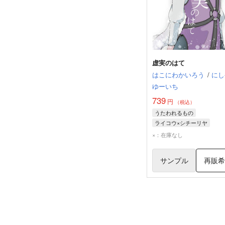
虚実のはて
はこにわかいろう
/
にし
ゆーいち
739
円
（税込）
うたわれるもの
ライコウ×シチーリヤ
ライコウ
シチーリヤ
×：在庫なし
サンプル
再販