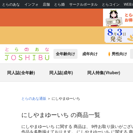
とらのあな
インフォ
店舗
とら婚
サークルポータル
とらコイン
WE
全年齢向け
成年向け
男性向け
同人誌(全年齢)
同人誌(成年)
同人特集(Vtuber)
とらのあな通販
にしやまゆーいち
にしやまゆーいち の商品一覧
にしやまゆーいち
に関する
商品
は、
9
件お取り扱いがござ
作品を多数揃えております。
にしやまゆーいち
に関する
商