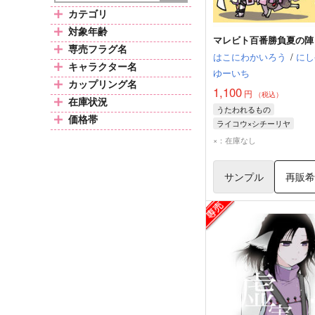
カテゴリ
対象年齢
マレビト百番勝負夏の陣
専売フラグ名
はこにわかいろう
/
にし
キャラクター名
ゆーいち
カップリング名
1,100
円
（税込）
在庫状況
うたわれるもの
価格帯
ライコウ×シチーリヤ
ライコウ
シチーリヤ
サ
×：在庫なし
サンプル
再販