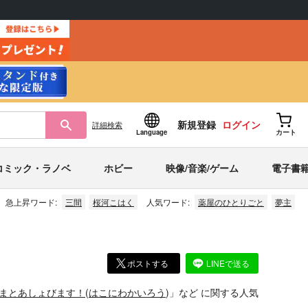
新規登録
ログイン
詳細
検索
Language
カート
コミック・ラノベ
ホビー
映像/音楽/ゲーム
電子書
急上昇ワード:
三間
桜河こはく
人気ワード:
薬屋のひとりごと
夢主
ポストする
LINEで送る
まとあしょびます！
(
はこにわかいろう
)」
など
に関する人気