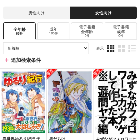
男性向け
女性向け
電子書籍
電子書籍
成年
全年齢
全年齢
成年
105件
65件
0件
0件
表示
3カ
2カ
1カ
追加検索条件
ラ
ラ
ラ
ム
ム
ム
表
表
表
示
示
示
異世界ゆるり紀行 子
馬だらけ
みずながフォロワーに