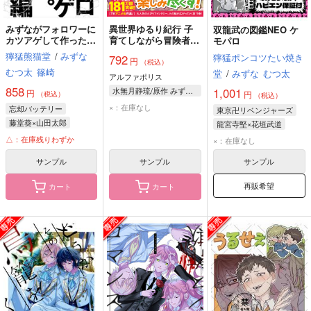
みずながフォロワーに
異世界ゆるり紀行 子
双龍武の図鑑NEO ケ
カツアゲして作った
育てしながら冒険者し
モパロ
本。※二遊間ヤマ編
ます 11
獰猛熊猫堂
/
みずな
獰猛ポンコツたい焼き
792
円
【オマケ付き版】
（税込）
むつ太
篠崎
堂
/
みずな
むつ太
アルファポリス
858
1,001
水無月静琉/原作 みずなともみ/漫画 やまかわ/キャラクター原案
円
円
（税込）
（税込）
×：在庫なし
忘却バッテリー
東京卍リベンジャーズ
藤堂葵×山田太郎
龍宮寺堅×花垣武道
藤堂葵
山田太郎
龍宮寺堅
三ツ谷隆
△：在庫残りわずか
×：在庫なし
千早瞬平
花垣武道
サンプル
サンプル
サンプル
再販希望
カート
カート