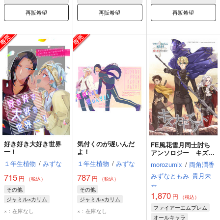
再販希望
再販希望
再販希望
好き好き大好き世界
気付くのが遅いんだ
FE風花雪月同士討ち
一！
よ！
アンソロジー キズナ
キズアト
１年生植物
/
みずな
１年生植物
/
みずな
morozumix
/
両角潤香
みずなともみ
貴月未
715
787
円
円
（税込）
（税込）
来
その他
その他
1,870
円
（税込）
ジャミル×カリム
ジャミル×カリム
ファイアーエムブレム
ジャミル・バイパー
ジャミル・バイパー
×：在庫なし
×：在庫なし
オールキャラ
カリム・アルアジーム
カリム・アルアジーム