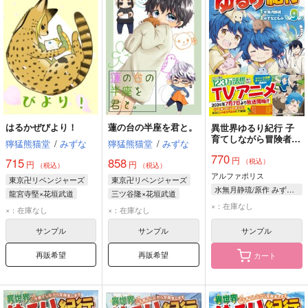
はるかぜびより！
蓮の台の半座を君と。
異世界ゆるり紀行 子
育てしながら冒険者し
獰猛熊猫堂
/
みずな
獰猛熊猫堂
/
みずな
ます 9
770
円
715
858
（税込）
円
円
（税込）
（税込）
アルファポリス
東京卍リベンジャーズ
東京卍リベンジャーズ
水無月静琉/原作 みずなともみ/漫画 やまかわ/キャラクター原案
龍宮寺堅×花垣武道
三ツ谷隆×花垣武道
×：在庫なし
龍宮寺堅
花垣武道
龍宮寺堅
三ツ谷隆
×：在庫なし
×：在庫なし
花垣武道
サンプル
サンプル
サンプル
再販希望
再販希望
カート