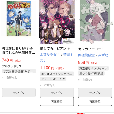
異世界ゆるり紀行 子
愛してる、ビアンキ
カッカソーヨー！
育てしながら冒険者し
水菜サラダ！
/
菅田ミ
獰猛熊猫堂
/
みずな
ます 1
748
ズナ
円
（税込）
858
円
（税込）
アルファポリス
1,100
円
東京卍リベンジャーズ
（税込）
水無月静琉/原作 みずなともみ/漫画 やまかわ/キャラクター原案
三ツ谷隆×花垣武道
エリオスライジングヒーローズ
×：在庫なし
三ツ谷隆
花垣武道
ジュード×ビアンキ
×：在庫なし
ジュード・アレス
×：在庫なし
ビアンキ・ロウ
サンプル
サンプル
サンプル
再販希望
再販希望