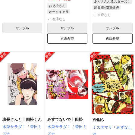
あんさんぶるスターズ！
おそ松さん
高峯翠×南雲鉄虎
オールキャラ
南雲鉄虎
高峯翠
×：在庫なし
×：在庫なし
サンプル
サンプル
サンプル
再販希望
再販希望
班長さんと十四松くん
みすてないで十四松
YNMS
水菜サラダ！
/
菅田ミ
水菜サラダ！
/
菅田ミ
ミズタマリ
/
みずなし
ズナ
ズナ
池