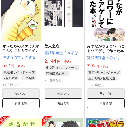
オレたちのタケミチが
故人之哀
みずながフォロワーに
こんなにもカワイイ。
カツアゲして作った本
獰猛熊猫堂
/
みずな
獰猛熊猫堂
/
みずな
獰猛熊猫堂
/
みずな
2,144
円
（税込）
572
715
円
円
（税込）
（税込）
東京卍リベンジャーズ
東京卍リベンジャーズ
東京卍リベンジャーズ
花垣武道総受け
×花垣武道
三ツ谷隆
三ツ谷隆×花垣武道
花垣武道
×：在庫なし
龍宮寺堅
花垣武道
三ツ谷隆
花垣武道
×：在庫なし
×：在庫なし
サンプル
サンプル
サンプル
再販希望
再販希望
再販希望