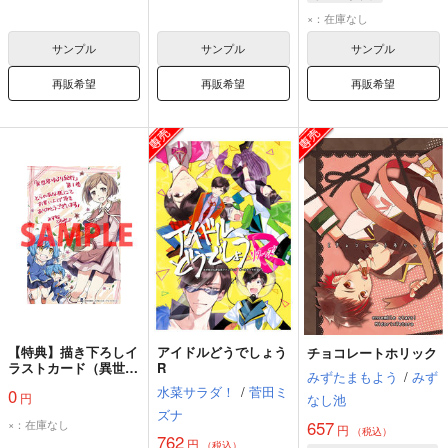
×：在庫なし
サンプル
サンプル
サンプル
再販希望
再販希望
再販希望
【特典】描き下ろしイ
アイドルどうでしょう
チョコレートホリック
ラストカード（異世界
R
みずたまもよう
/
みず
ゆるり紀行～子育てし
水菜サラダ！
/
菅田ミ
0
円
ながら冒険者します～
なし池
ズナ
1）
657
×：在庫なし
円
（税込）
762
円
（税込）