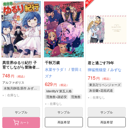
異世界ゆるり紀行 子
千秋万歳
君と過ごす79年
育てしながら冒険者し
水菜サラダ！
/
菅田ミ
獰猛熊猫堂
/
みずな
ます 8
748
ズナ
円
（税込）
715
円
（税込）
アルファポリス
629
円
東京卍リベンジャーズ
（税込）
水無月静琉/原作 みずなともみ/漫画 やまかわ/キャラクター原案
灰谷蘭×花垣武道
IdentityV 第五人格
×：在庫なし
范無咎×謝必安
范無咎
×：在庫なし
謝必安
白黒無常
×：在庫なし
サンプル
サンプル
サンプル
再販希望
再販希望
カート