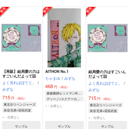
【再販】結局愛の力は
AITHON No.1
結局愛の力はすごいん
すごいんだよって話
だよって話
ちゃまゆ
/
みずな
よく見ればぽてと。
/
よく見ればぽてと。
/
468
円
（税込）
みずな
みずな
家庭教師ヒットマンREBORN！
715
715
円
円
（税込）
ディーノ×スクアーロ＋オリジナル
（税込）
東京卍リベンジャーズ
ディーノ
スクアーロ
東京卍リベンジャーズ
×：在庫なし
灰谷兄弟×花垣武道
オリジナル
灰谷兄弟×花垣武道
灰谷蘭
灰谷竜胆
×：在庫なし
×：在庫なし
花垣武道
サンプル
サンプル
サンプル