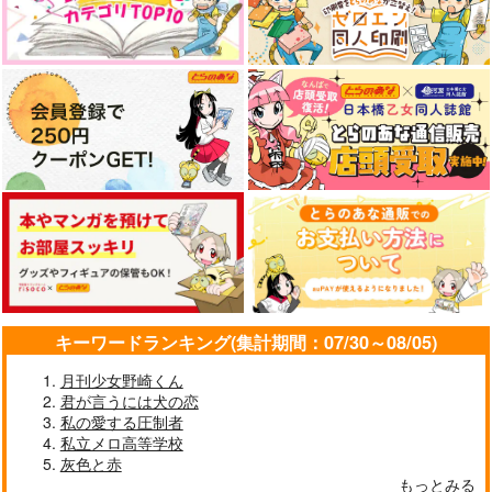
キーワードランキング(集計期間：07/30～08/05)
月刊少女野崎くん
君が言うには犬の恋
私の愛する圧制者
私立メロ高等学校
灰色と赤
もっとみる