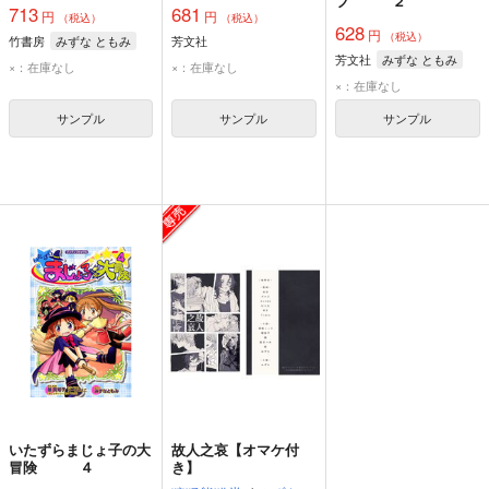
フ ２
713
681
円
円
（税込）
（税込）
628
円
（税込）
竹書房
みずな ともみ
芳文社
芳文社
みずな ともみ
×：在庫なし
×：在庫なし
×：在庫なし
サンプル
サンプル
サンプル
いたずらまじょ子の大
故人之哀【オマケ付
冒険 ４
き】