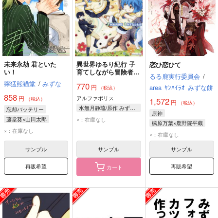
未来永劫 君といた
異世界ゆるり紀行 子
恋ひ恋ひて
い！
育てしながら冒険者し
るる鹿実行委員会
/
ます 10
獰猛熊猫堂
/
みずな
770
円
area
ﾔﾝﾊｲﾗｵ
みずな餅
（税込）
858
円
アルファポリス
（税込）
1,572
円
（税込）
水無月静琉/原作 みずなともみ/漫画 やまかわ/キャラクター原案
忘却バッテリー
原神
藤堂葵×山田太郎
×：在庫なし
楓原万葉×鹿野院平蔵
藤堂葵
山田太郎
×：在庫なし
楓原万葉
鹿野院平蔵
×：在庫なし
サンプル
サンプル
サンプル
再販希望
再販希望
カート