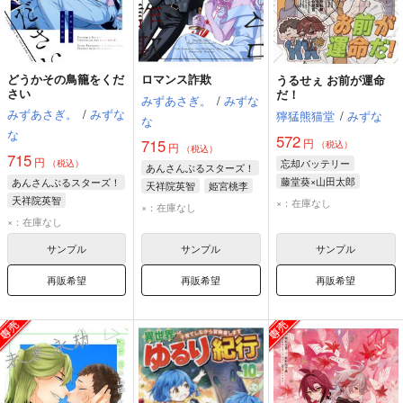
どうかその鳥籠をくだ
ロマンス詐欺
うるせぇ お前が運命
さい
だ！
みずあさぎ。
/
みずな
みずあさぎ。
/
みずな
獰猛熊猫堂
/
みずな
な
な
572
円
715
（税込）
円
（税込）
715
円
忘却バッテリー
（税込）
あんさんぶるスターズ！
藤堂葵×山田太郎
あんさんぶるスターズ！
天祥院英智
姫宮桃李
藤堂葵
山田太郎
天祥院英智
×：在庫なし
姫宮妹
×：在庫なし
千早瞬平
青葉つむぎ
×：在庫なし
サンプル
サンプル
サンプル
再販希望
再販希望
再販希望