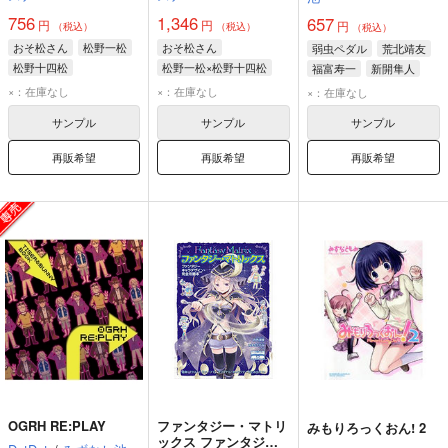
756
1,346
657
円
円
円
（税込）
（税込）
（税込）
おそ松さん
松野一松
おそ松さん
弱虫ペダル
荒北靖友
松野十四松
松野一松×松野十四松
福富寿一
新開隼人
松野一松
松野十四松
×：在庫なし
×：在庫なし
×：在庫なし
サンプル
サンプル
サンプル
再販希望
再販希望
再販希望
OGRH RE:PLAY
ファンタジー・マトリ
みもりろっくおん! 2
ックス ファンタジー