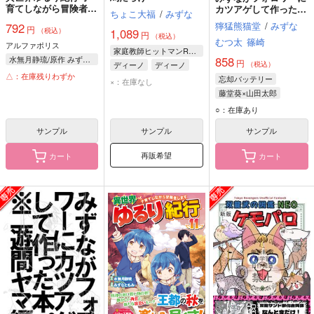
育てしながら冒険者し
カツアゲして作った
ちょこ大福
/
みずな
ます 12
本。※二遊間ヤマ編
獰猛熊猫堂
/
みずな
792
円
1,089
（税込）
円
（税込）
むつ太
篠崎
アルファポリス
家庭教師ヒットマンREBORN！
858
水無月静琉/原作 みずなともみ/漫画 やまかわ/キャラクター原案
円
ディーノ
ディーノ
（税込）
△：在庫残りわずか
忘却バッテリー
×：在庫なし
藤堂葵×山田太郎
藤堂葵
山田太郎
○：在庫あり
千早瞬平
サンプル
サンプル
サンプル
再販希望
カート
カート