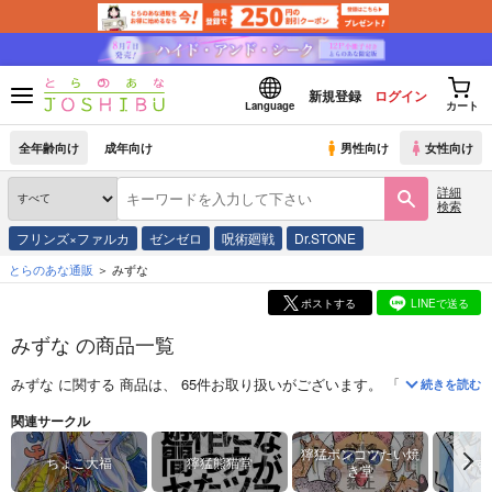
新規登録
ログイン
Language
カート
全年齢向け
成年向け
男性向け
女性向け
詳細
検索
フリンズ×ファルカ
ゼンゼロ
呪術廻戦
Dr.STONE
とらのあな通販
みずな
ポストする
LINEで送る
みずな の商品一覧
みずな
に関する
商品
は、
65
件お取り扱いがございます。
「
異世界ゆるり紀
続きを読む
関連サークル
獰猛ポンコツたい焼
ちょこ大福
獰猛熊猫堂
みず
き堂