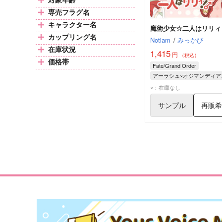
専売フラグ名
キャラクター名
魔術少女☆二人はリリィ
カップリング名
Notiam
/
みっかび
在庫状況
1,415
円
（税込）
価格帯
Fate/Grand Order
アーラシュ×オジマンディア
アーラシュ
オジマンディ
×：在庫なし
サンプル
再販