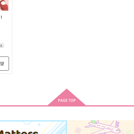
！
ス
アス
希望