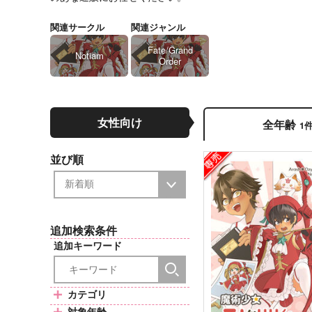
関連サークル
関連ジャンル
Fate/Grand
Notiam
Order
女性向け
全年齢
1
並び順
追加検索条件
追加キーワード
カテゴリ
対象年齢