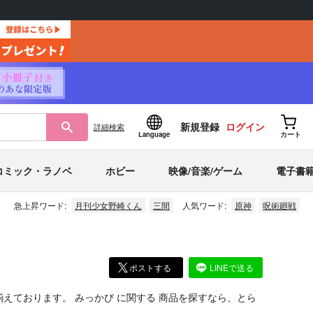
新規登録
ログイン
詳細
検索
Language
カート
コミック・ラノベ
ホビー
映像/音楽/ゲーム
電子書
急上昇ワード:
月刊少女野崎くん
三間
人気ワード:
原神
呪術廻戦
ポストする
LINEで送る
揃えております。
みっかび
に関する
商品
を探すなら、とら