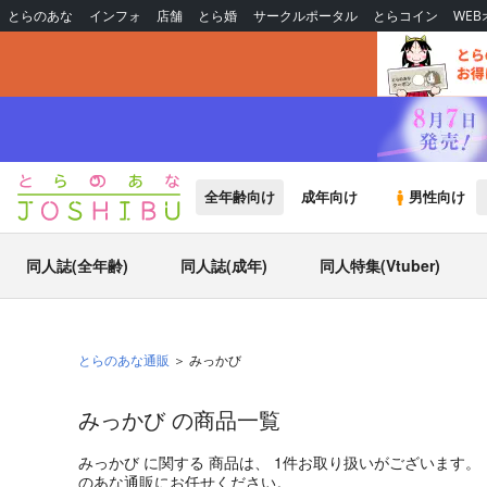
とらのあな
インフォ
店舗
とら婚
サークルポータル
とらコイン
WE
全年齢向け
成年向け
男性向け
同人誌(全年齢)
同人誌(成年)
同人特集(Vtuber)
とらのあな通販
みっかび
みっかび の商品一覧
みっかび
に関する
商品
は、
1
件お取り扱いがございます。
のあな通販にお任せください。