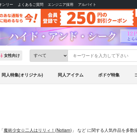
Bオンリー
よくあるご質問
エンジニア採用
アルバイト
女性向け
同人特集(オリジナル)
同人アイテム
ボドゲ特集
「
魔術少女☆二人はリリィ！
(
Notiam
)」
など
に関する人気作品を多数