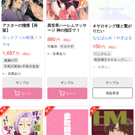
アスターの憧憬【再
異世界ハーレムマッサ
＃サロキング様と繋が
版】
ージ 神の指圧で 1
りたい
ロックフィル牧場
/
コ
ななばんめ
/
やぎはる
880
円
（税込）
ヤギ
150
竹書房
サカヤギ
円
（税込）
1,697
円
○：在庫あり
にじさんじ
（税込）
壱百満王サロキング×あなた
鬼滅の刃
壱百満王サロキング
不死川実弥×不死川玄弥
×：在庫なし
壱百満天原サロメ
不死川実弥
○：在庫あり
不死川玄弥
サンプル
サンプル
サンプル
再販希望
カート
カート