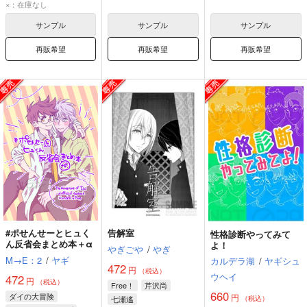
不死川実弥
×：在庫なし
不死川玄弥
サンプル
サンプル
サンプル
再販希望
再販希望
再販希望
#ポせんせーとヒュく
告解室
性格診断やってみて
ん反省会まとめ本＋α
よ！
やぎごや
/
やぎ
M→E：2
/
ヤギ
カルデラ湖
/
ヤギシュ
472
円
（税込）
ウヘイ
472
円
（税込）
Free！
芹沢尚
660
ダイの大冒険
円
七瀬遙
（税込）