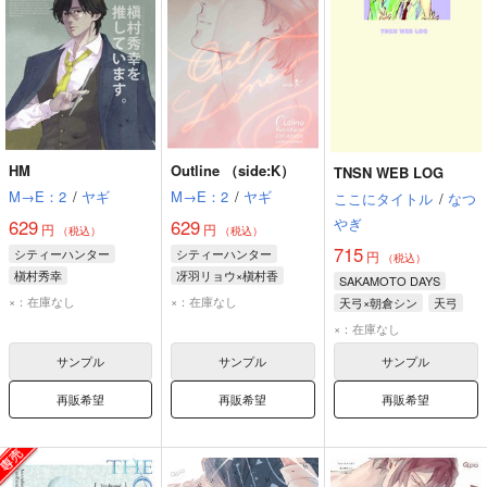
HM
Outline （side:K）
TNSN WEB LOG
M→E：2
/
ヤギ
M→E：2
/
ヤギ
ここにタイトル
/
なつ
やぎ
629
629
円
円
（税込）
（税込）
715
シティーハンター
シティーハンター
円
（税込）
槇村秀幸
冴羽リョウ×槇村香
SAKAMOTO DAYS
冴羽リョウ
槇村香
×：在庫なし
×：在庫なし
天弓×朝倉シン
天弓
朝倉シン
×：在庫なし
サンプル
サンプル
サンプル
再販希望
再販希望
再販希望