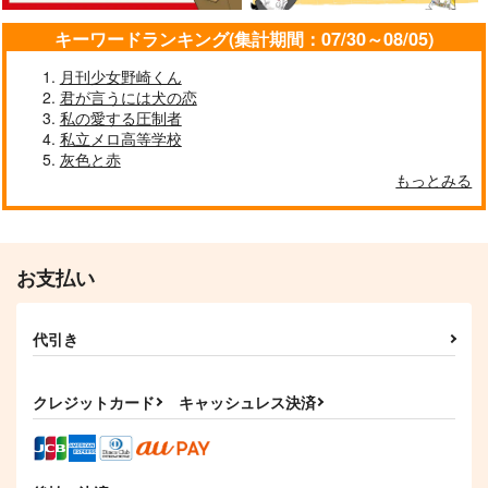
キーワードランキング(集計期間：07/30～08/05)
月刊少女野崎くん
君が言うには犬の恋
私の愛する圧制者
私立メロ高等学校
灰色と赤
もっとみる
お支払い
代引き
クレジットカード
キャッシュレス決済