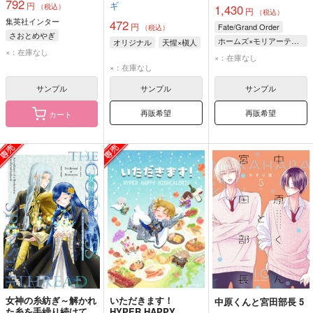
792
ギ
円
（税込）
1,430
円
（税込）
集英社インター
472
円
Fate/Grand Order
（税込）
さおとめやぎ
ホームズ×モリアーティ〔ルーラー〕
オリジナル
天惺×槇人
×：在庫なし
シャーロック・ホームズ
×：在庫なし
×：在庫なし
ジェームズ・モリアーティ〔ルーラー〕
サンプル
サンプル
サンプル
再販希望
再販希望
カート
女神の糸紡ぎ～解かれ
いただきます！
中原くんと宮田部長 5
た糸を手繰り続けて～
HYPER HAPPY