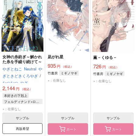
女神の糸紡ぎ～解かれ
凪がれ星
薫－くゆる－
た糸を手繰り続けて～
935
726
円
円
（税込）
（税込）
やぎとねこ
Neutral
や
竹書房
ミギノヤギ
竹書房
ミギノヤギ
ぎときどきくろやぎ
/
×：在庫なし
×：在庫なし
なつなつ
やぎ
2,144
円
（税込）
本好きの下剋上
フェルディナンド×ローゼマイン
フェルディナンド
×：在庫なし
ローゼマイン
サンプル
サンプル
サンプル
再販希望
カート
カート