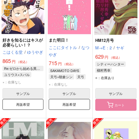
好きを知るにはキスが
また明日！
HM12月号
必要らしい！？
ここにタイトル
/
なつ
M→E：2
/
ヤギ
こはくる堂
/
ゆうやぎ
やぎ
629
円
（税込）
865
円
715
（税込）
円
シティーハンター
（税込）
Re:ゼロから始める異世界生活
槇村秀幸
SAKAMOTO DAYS
ユリウス×スバル
天弓×朝倉シン
天弓
○：在庫あり
ナツキ・スバル
×：在庫なし
朝倉シン
×：在庫なし
ユリウス・ユークリウス
サンプル
サンプル
サンプル
再販希望
再販希望
カート