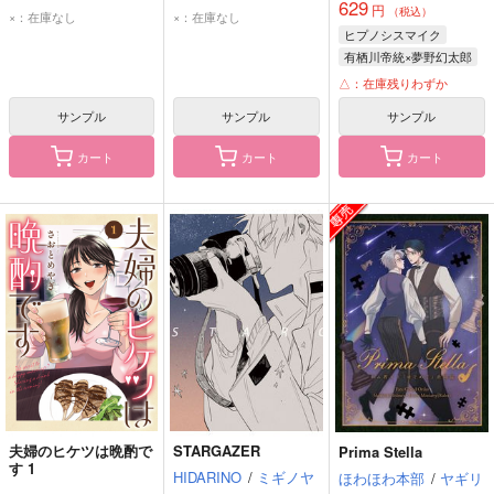
629
円
（税込）
×：在庫なし
×：在庫なし
ヒプノシスマイク
有栖川帝統×夢野幻太郎
有栖川帝統
△：在庫残りわずか
夢野幻太郎
サンプル
サンプル
サンプル
カート
カート
カート
夫婦のヒケツは晩酌で
STARGAZER
Prima Stella
す 1
HIDARINO
/
ミギノヤ
ほわほわ本部
/
ヤギリ