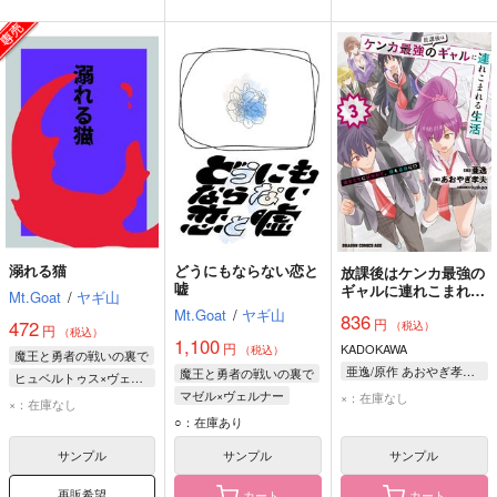
溺れる猫
どうにもならない恋と
放課後はケンカ最強の
嘘
ギャルに連れこまれる
Mt.Goat
/
ヤギ山
生活 彼女たちに好か
Mt.Goat
/
ヤギ山
836
円
れて、僕も最強に!? 3
472
（税込）
円
（税込）
1,100
円
KADOKAWA
（税込）
魔王と勇者の戦いの裏で
亜逸/原作 あおやぎ孝夫/作画 kakao/キャラクター原案
魔王と勇者の戦いの裏で
ヒュベルトゥス×ヴェルナー
マゼル×ヴェルナー
×：在庫なし
ヴェルナー・ファン・ツェアフェルト
×：在庫なし
ヴェルナー・ファン・ツェアフェルト
○：在庫あり
ヒュベルトゥス・ナーレス・ヴァイス・ヴァインツィアール
マゼル・ハルティング
サンプル
サンプル
サンプル
再販希望
カート
カート