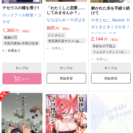
テセウスの櫂を漕ぐ1
「わたくしと恋愛……
解かれた糸を手繰り続
してみませんか？」
けて
ロックフィル牧場
/
コ
ななばんめ
/
やぎはる
やぎとねこ
Neutral
や
ヤギ
ぎときどきくろやぎ
/
865
円
1,360
（税込）
円
（税込）
なつなつ
やぎ
にじさんじ
鬼滅の刃
2,144
円
（税込）
壱百満天原サロメ×あなた
不死川実弥×不死川玄弥
本好きの下剋上
壱百満天原サロメ
×：在庫なし
不死川実弥
○：在庫あり
フェルディナンド×ローゼマイン
不死川玄弥
フェルディナンド
×：在庫なし
ローゼマイン
サンプル
サンプル
サンプル
再販希望
再販希望
カート