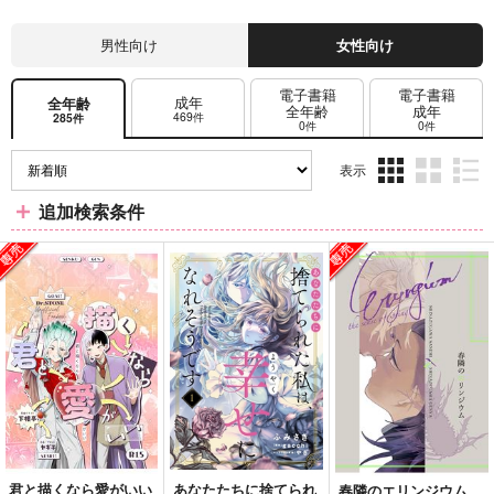
男性向け
女性向け
電子書籍
電子書籍
成年
全年齢
全年齢
成年
469件
285件
0件
0件
表示
3カ
2カ
1カ
追加検索条件
ラ
ラ
ラ
ム
ム
ム
表
表
表
示
示
示
君と描くなら愛がいい
あなたたちに捨てられ
春隣のエリンジウム