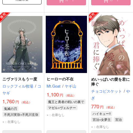
ニヴァリスもう一度
ヒーローの不在
めいっぱいの愛を君に
捧ぐ
ロックフィル牧場
/
コ
Mt.Goat
/
ヤギ山
チョコビスケット
/
や
ヤギ
1,100
円
（税込）
ぎ
1,760
円
魔王と勇者の戦いの裏で
（税込）
770
円
マゼル×ヴェルナー
（税込）
鬼滅の刃
ヴェルナー・ファン・ツェアフェルト
ハイキュー!!
不死川実弥×不死川玄弥
×：在庫なし
マゼル・ハルティング
宮治×女夢主
宮治
不死川実弥
×：在庫なし
不死川玄弥
×：在庫なし