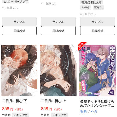
ヒュンケル×ポップ
落第忍者乱太郎
×：在庫なし
ポップ
ヒュンケル
×：在庫なし
六年生
五年生
善法寺伊作
×：在庫なし
サンプル
サンプル
サンプル
再販希望
再販希望
再販希望
二日月に栖む 下
二日月に栖む 上
楽屋ドッキリ仕掛けら
れてたけどバカップル
858
858
円
円
の帝幻がお蔵入りさせ
（税込）
（税込）
兎角
/
やぎ
る話
竹書房
ミギノヤギ
竹書房
ミギノヤギ