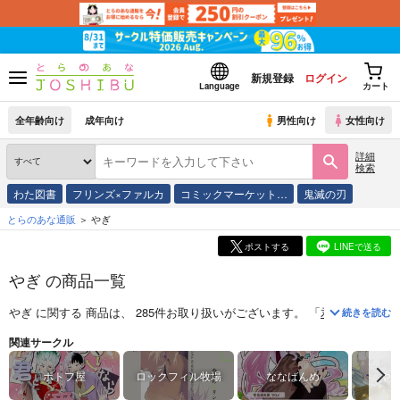
新規登録
ログイン
Language
カート
全年齢向け
成年向け
男性向け
女性向け
詳細
検索
わた図書
フリンズ×ファルカ
コミックマーケット…
鬼滅の刃
とらのあな通販
やぎ
ポストする
LINEで送る
やぎ の商品一覧
やぎ
に関する
商品
は、
285
件お取り扱いがございます。
「
君と描くなら
続きを読む
関連サークル
ポトフ屋
ロックフィル牧場
ななばんめ
や