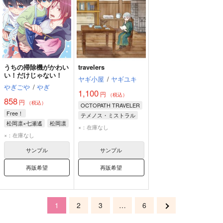
うちの掃除機がかわい
travelers
い！だけじゃない！
ヤギ小屋
/
ヤギユキ
やぎごや
/
やぎ
1,100
円
（税込）
858
円
（税込）
OCTOPATH TRAVELER
Free！
テメノス・ミストラル
松岡凛×七瀬遙
松岡凛
クリック・ウェルズリー
×：在庫なし
七瀬遙
×：在庫なし
クリック
サンプル
サンプル
再販希望
再販希望
1
2
3
…
6