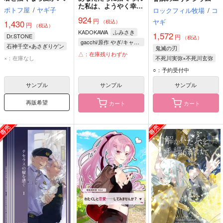
た私は、ようやく幸せ
ポトフ屋
/
ヤギ子
ロックフィル牧場
/
コ
になれそうです 1
924
円
ヤギ
1,430
（税込）
円
（税込）
KADOKAWA
ふみさき
1,572
Dr.STONE
円
（税込）
gacchi/原作 やぎ/キャラクター原案
石神千空×あさぎりゲン
鬼滅の刃
△：在庫残りわずか
石神千空
×：在庫なし
不死川実弥×不死川玄弥
あさぎりゲン
不死川実弥
○：予約受付中
不死川玄弥
サンプル
サンプル
サンプル
再販希望
カート
カート