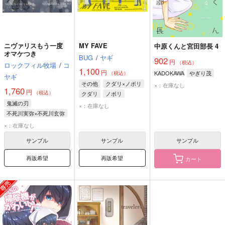
ニヴァリスもう一度
MY FAVE
中原くんと宮田部長 4
オマケつき
BUG
/
ヤギ
902
円
（税込）
ロックフィル牧場
/
コ
1,100
円
KADOKAWA
やぎり茂
（税込）
ヤギ
その他
クダリ×ノボリ
×：在庫なし
1,760
円
（税込）
クダリ
ノボリ
鬼滅の刃
×：在庫なし
不死川実弥×不死川玄弥
不死川実弥
×：在庫なし
不死川玄弥
サンプル
サンプル
サンプル
再販希望
再販希望
カート