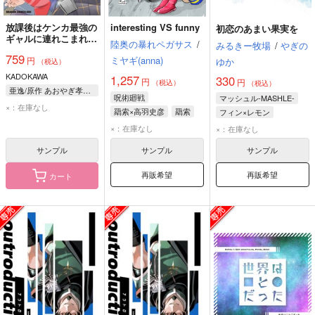
放課後はケンカ最強の
interesting VS funny
初恋のあまい果実を
ギャルに連れこまれる
陸奥の暴れペガサス
/
みるきー牧場
/
やぎの
生活 彼女たちに好か
759
ミヤギ(anna)
円
れて、僕も最強に!? 2
ゆか
（税込）
KADOKAWA
1,257
330
円
円
（税込）
（税込）
亜逸/原作 あおやぎ孝夫/作画 kakao/キャラクター原案
呪術廻戦
マッシュル-MASHLE-
×：在庫なし
羂索×高羽史彦
羂索
フィン×レモン
高羽史彦
フィン・エイムズ
×：在庫なし
×：在庫なし
レモン・アーヴィン
サンプル
サンプル
サンプル
再販希望
再販希望
カート