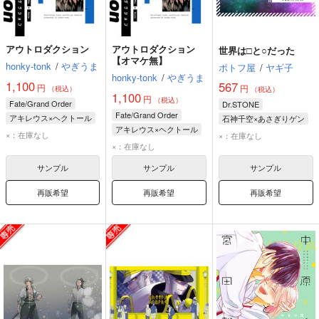
アウトロダクション
アウトロダクション
世界は□と○だった
【オマケ無】
honky-tonk
/
やぎうま
ポトフ屋
/
ヤギ子
honky-tonk
/
やぎうま
1,100
567
円
円
（税込）
（税込）
1,100
円
（税込）
Fate/Grand Order
Dr.STONE
Fate/Grand Order
アキレウス×ヘクトール
石神千空×あさぎりゲン
アキレウス×ヘクトール
石神千空
×：在庫なし
×：在庫なし
×：在庫なし
あさぎりゲン
サンプル
サンプル
サンプル
再販希望
再販希望
再販希望