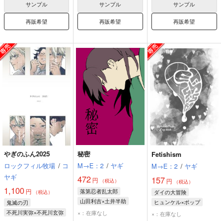
サンプル
サンプル
サンプル
再販希望
再販希望
再販希望
やぎのふん2025
秘密
Fetishism
ロックフィル牧場
/
コ
M→E：2
/
ヤギ
M→E：2
/
ヤギ
ヤギ
472
157
円
円
（税込）
（税込）
1,100
円
落第忍者乱太郎
ダイの大冒険
（税込）
山田利吉×土井半助
ヒュンケル×ポップ
鬼滅の刃
ポップ
ヒュンケル
不死川実弥×不死川玄弥
×：在庫なし
×：在庫なし