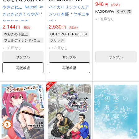
946
【おまけ付き】
HIGHCALORIE
円
（税込）
やぎとねこ
Neutral
や
ハイカロリックくんア
KADOKAWA
やぎり茂
ぎときどきくろやぎ
/
ンソロ本部
/
ヤギユキ
×：在庫なし
なつなつ
やぎ
ぱり
2,144
2,530
円
円
（税込）
（税込）
本好きの下剋上
OCTOPATH TRAVELER
フェルディナンド×ローゼマイン
クリック
フェルディナンド
×：在庫なし
×：在庫なし
ローゼマイン
サンプル
サンプル
サンプル
再販希望
再販希望