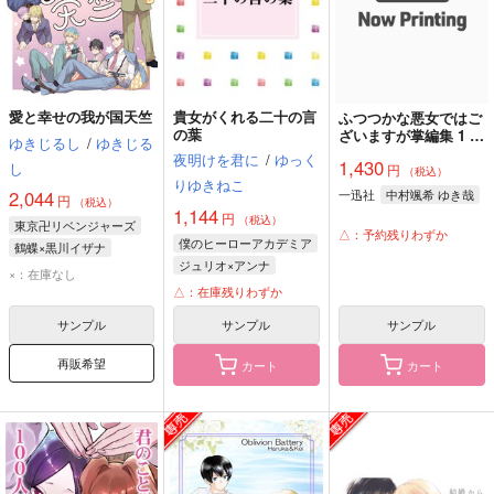
愛と幸せの我が国天竺
貴女がくれる二十の言
ふつつかな悪女ではご
の葉
ざいますが掌編集 1 ～
ゆきじるし
/
ゆきじる
雛宮蝶鼠とりかえ伝～
夜明けを君に
/
ゆっく
1,430
し
円
（税込）
りゆきねこ
一迅社
中村颯希 ゆき哉
2,044
円
（税込）
1,144
円
（税込）
東京卍リベンジャーズ
△：予約残りわずか
僕のヒーローアカデミア
鶴蝶×黒川イザナ
ジュリオ×アンナ
黒川イザナ
鶴蝶
×：在庫なし
ジュリオ・ガンディーニ
△：在庫残りわずか
灰谷蘭
アンナ・シェルビーノ
サンプル
サンプル
サンプル
再販希望
カート
カート