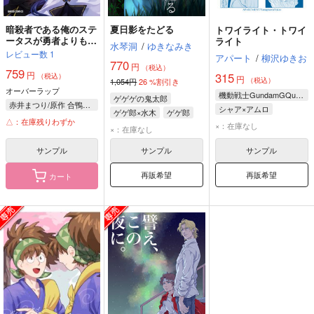
暗殺者である俺のステ
夏日影をたどる
トワイライト・トワイ
ータスが勇者よりも明
ライト
水琴洞
/
ゆきなみき
らかに強いのだが 7
レビュー数
1
アパート
/
柳沢ゆきお
770
円
（税込）
759
円
315
（税込）
円
（税込）
1,054円
26
%割引き
オーバーラップ
機動戦士GundamGQuuuuuuX
ゲゲゲの鬼太郎
赤井まつり/原作 合鴨ひろゆき/漫画 東西/キャラクター原案
シャア×アムロ
ゲゲ郎×水木
ゲゲ郎
△：在庫残りわずか
シャリア・ブル
×：在庫なし
水木
×：在庫なし
エグザベ・オリベ
サンプル
サンプル
サンプル
シャア・アズナブル
再販希望
再販希望
カート