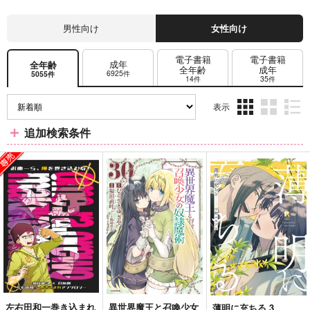
男性向け
女性向け
電子書籍
電子書籍
成年
全年齢
全年齢
成年
6925件
5055件
14件
35件
表示
3カ
2カ
1カ
追加検索条件
ラ
ラ
ラ
ム
ム
ム
表
表
表
示
示
示
左右田和一巻き込まれ
異世界魔王と召喚少女
薄明に充ちる 3