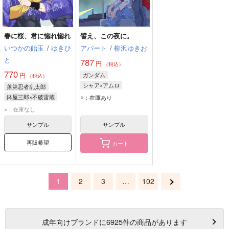
春に桜、君に惚れ惚れ
譬え、この夜に。
いつかの飴玉
/
ゆきひ
アパート
/
柳沢ゆきお
と
787
円
（税込）
770
円
ガンダム
（税込）
シャア×アムロ
落第忍者乱太郎
シャア・アズナブル
鉢屋三郎×不破雷蔵
○：在庫あり
アムロ・レイ
鉢屋三郎
不破雷蔵
×：在庫なし
サンプル
サンプル
再販希望
カート
1
2
3
…
102
成年
向けブランドに
6925
件の商品があります