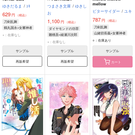
mellow
ゆきだるま
/
ﾕｷ
つまさき文庫
/
ゆきし
ビターサイダー
/
ユキ
お
629
円
（税込）
787
円
1,100
（税込）
刀剣乱舞
円
（税込）
刀剣乱舞
鶴丸国永×女審神者
ダイヤモンドの功罪
山姥切長義×女審神者
鶴丸国永
一文字則宗
雛桃吾×綾瀬川次郎
×：在庫なし
山姥切長義
豊前江
女審神者
○：在庫あり
綾瀬川次郎
雛桃吾
×：在庫なし
小竜景光
サンプル
サンプル
サンプル
再販希望
再販希望
カート