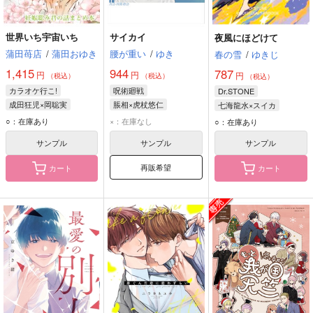
世界いち宇宙いち
サイカイ
夜風にほどけて
蒲田苺店
/
蒲田おゆき
腰が重い
/
ゆき
春の雪
/
ゆきじ
1,415
944
787
円
円
円
（税込）
（税込）
（税込）
カラオケ行こ!
呪術廻戦
Dr.STONE
成田狂児×岡聡実
脹相×虎杖悠仁
七海龍水×スイカ
成田狂児
岡聡実
七海龍水
スイカ
○：在庫あり
×：在庫なし
○：在庫あり
サンプル
サンプル
サンプル
再販希望
カート
カート