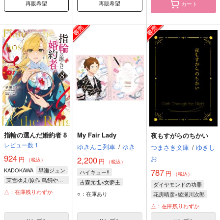
再販希望
再販希望
カート
指輪の選んだ婚約者 8
My Fair Lady
夜もすがらのちかい
レビュー数
1
ゆきんこ列車
/
ゆき
つまさき文庫
/
ゆきし
924
お
2,200
円
（税込）
円
（税込）
KADOKAWA
早瀬ジュン
787
ハイキュー!!
円
（税込）
茉雪ゆえ/原作 鳥飼やすゆき/キャラクター原案
古森元也×女夢主
ダイヤモンドの功罪
△：在庫残りわずか
古森元也
○：在庫あり
花房晴彦×綾瀬川次郎
綾瀬川次郎
花房晴彦
△：在庫残りわずか