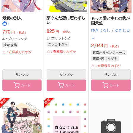
最愛の別人
芽ぐんだ恋に恋わずら
もっと愛と幸せの我が
い
国天竺
1
ゆきじるし
/
ゆきじる
825
770
円
円
（税込）
（税込）
し
Jパブリッシング
Jパブリッシング
2,044
ニラカネユキ
京ゆき緒
円
（税込）
△：在庫残りわずか
△：在庫残りわずか
東京卍リベンジャーズ
鶴蝶×黒川イザナ
黒川イザナ
鶴蝶
△：在庫残りわずか
灰谷蘭
サンプル
サンプル
サンプル
カート
カート
カート