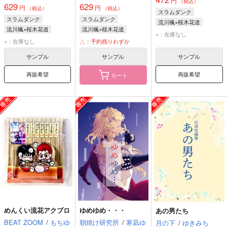
円
（税込）
629
629
円
円
（税込）
（税込）
スラムダンク
スラムダンク
スラムダンク
流川楓×桜木花道
流川楓×桜木花道
流川楓×桜木花道
流川楓
桜木花道
×：在庫なし
流川楓
桜木花道
流川楓
桜木花道
×：在庫なし
△：予約残りわずか
サンプル
サンプル
サンプル
再販希望
再販希望
カート
めんくい流花アクブロ
ゆめゆめ・・・
あの男たち
BEAT ZOOM
/
もちゆ
朝焼け研究所
/
寒凪ゆ
月の下
/
ゆきみち