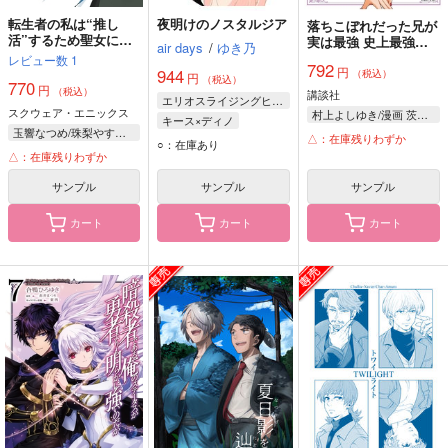
転生者の私は“推し
夜明けのノスタルジア
落ちこぼれだった兄が
活”するため聖女にな
実は最強 史上最強の
air days
/
ゆき乃
りました! 2
勇者は転生し、学園で
レビュー数
1
792
円
無自覚に無双する 16
944
（税込）
円
（税込）
770
円
（税込）
講談社
エリオスライジングヒーローズ
スクウェア・エニックス
村上よしゆき/漫画 茨木野/原作 あるてら/キャラクター原案
キース×ディノ
玉響なつめ/珠梨やすゆき
△：在庫残りわずか
キース・マックス
○：在庫あり
△：在庫残りわずか
ディノ・アルバーニ
サンプル
サンプル
サンプル
カート
カート
カート