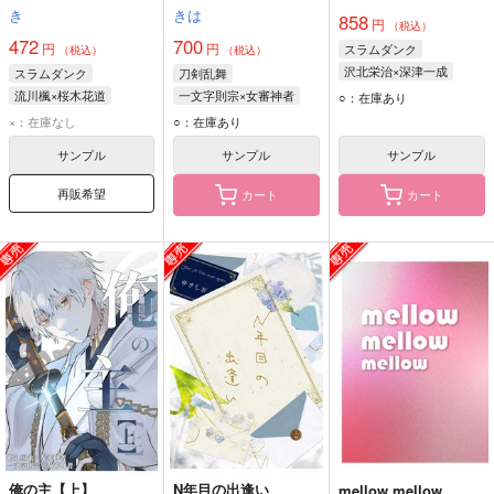
き
きは
858
円
（税込）
472
700
円
円
スラムダンク
（税込）
（税込）
沢北栄治×深津一成
スラムダンク
刀剣乱舞
沢北栄治
深津一成
流川楓×桜木花道
一文字則宗×女審神者
○：在庫あり
流川楓
桜木花道
一文字則宗
×：在庫なし
○：在庫あり
サンプル
サンプル
サンプル
再販希望
カート
カート
俺の主【上】
N年目の出逢い
mellow mellow