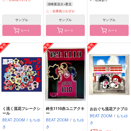
清峰葉流火×要圭
水木
アムロ・レイ
清峰葉流火
要圭
△：在庫残りわずか
サンプル
サンプル
サンプル
カート
カート
カート
く流く流花フレークシ
終生1110赤ユニアクキ
おおぐち流花アクブロ
ール
ー
BEAT ZOOM
/
もちゆ
BEAT ZOOM
/
もちゆ
BEAT ZOOM
/
もちゆ
き
き
き
472