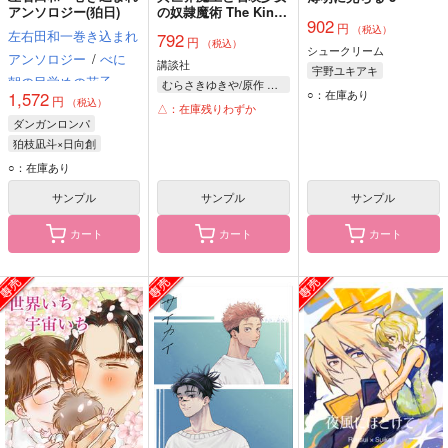
アンソロジー(狛日)
の奴隷魔術 The King
902
of Darkness Another
円
（税込）
左右田和一巻き込まれ
792
円
World Story 30
（税込）
シュークリーム
アンソロジー
/
べに
講談社
宇野ユキアキ
朝の目覚めの花子
ば
むらさきゆきや/原作 福田直叶/漫画 鶴崎貴大/キャラクター原案
○：在庫あり
1,572
円
ーちょ
ゆき
（税込）
△：在庫残りわずか
ダンガンロンパ
狛枝凪斗×日向創
左右田和一
狛枝凪斗
○：在庫あり
日向創
サンプル
サンプル
サンプル
カート
カート
カート