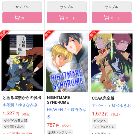
食満留三郎
サンプル
サンプル
サンプル
カート
カート
カート
とある屋敷からの脱出
NIGHTMARE
CCAA完全版
SYNDROME
水琴洞
/
ゆきなみき
アパート
/
柳沢ゆきお
HEAVEN
/
土岐野みゆ
1,227
1,572
円
円
（税込）
（税込）
き
ゲゲゲの鬼太郎
ガンダム
787
円
（税込）
ゲゲ郎＋水木
シャア×アムロ
忘却バッテリー
鬼太郎の父（ゲゲ郎）
シャア・アズナブル
△：在庫残りわずか
○：在庫あり