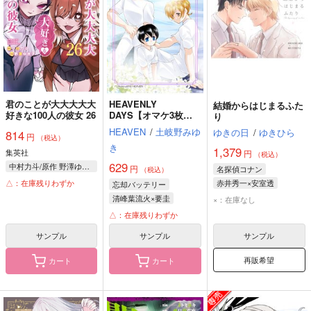
君のことが大大大大大
HEAVENLY
結婚からはじまるふた
好きな100人の彼女 26
DAYS【オマケ3枚
り
付】
HEAVEN
/
土岐野みゆ
ゆきの日
/
ゆきひら
814
円
（税込）
き
1,379
集英社
円
（税込）
629
中村力斗/原作 野澤ゆき子/作画
円
名探偵コナン
（税込）
△：在庫残りわずか
赤井秀一×安室透
忘却バッテリー
赤井秀一
安室透
清峰葉流火×要圭
×：在庫なし
清峰葉流火
要圭
△：在庫残りわずか
サンプル
サンプル
サンプル
再販希望
カート
カート