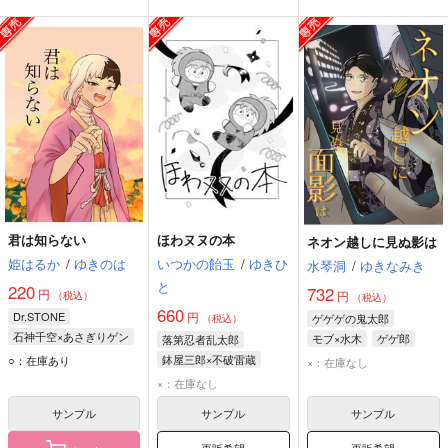
君は知らない
ほわヌヌの本
ネオン越しに見ぬ影は
姫はるか
/
ゆきのは
いつかの飴玉
/
ゆきひ
水琴洞
/
ゆきなみき
と
220
732
円
円
（税込）
（税込）
660
Dr.STONE
円
ゲゲゲの鬼太郎
（税込）
石神千空×あさぎりゲン
モブ×水木
ゲゲ郎
落第忍者乱太郎
石神千空
水木
鉢屋三郎×不破雷蔵
○：在庫あり
×：在庫なし
あさぎりゲン
鉢屋三郎
不破雷蔵
×：在庫なし
サンプル
サンプル
サンプル