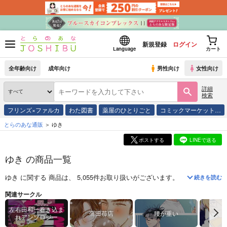
新規登録
ログイン
Language
カート
全年齢向け
成年向け
男性向け
女性向け
詳細
検索
フリンズ×ファルカ
わた図書
薬屋のひとりごと
コミックマーケット…
とらのあな通販
ゆき
ポストする
LINEで送る
ゆき の商品一覧
ゆき
に関する
商品
は、
5,055
件お取り扱いがございます。
「
左右田和一巻
続きを読む
関連サークル
左右田和一巻き込ま
蒲田苺店
腰が重い
れアンソロジー