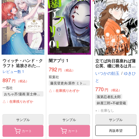
ウィッチ・ハンド・ク
闇アプリ 1
立てば向日葵座れば蒲
ラフト 追放された王
公英、瞳に映るは月来
792
円
女ですが雑貨屋さん始
香
（税込）
レビュー数
1
いつかの飴玉
/
ゆきひ
めました 4
双葉社
897
と
円
（税込）
藤見登吏央/原作 ミトミユキ/漫画
一迅社
770
円
（税込）
△：在庫残りわずか
おちゃ芥/漫画 富士伸太/原作 珠梨やすゆき/キャラクターデザイン
落第忍者乱太郎
△：在庫残りわずか
鉢屋三郎×不破雷蔵
鉢屋三郎
不破雷蔵
×：在庫なし
サンプル
サンプル
サンプル
再販希望
カート
カート