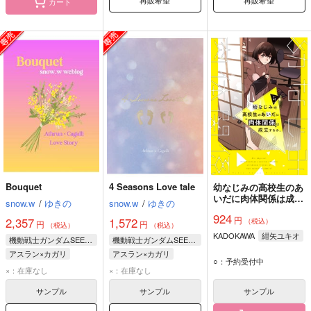
再販希望
再販希望
カート
Bouquet
4 Seasons Love tale
幼なじみの高校生のあ
いだに肉体関係は成立
snow.w
/
ゆきの
snow.w
/
ゆきの
するか。 5
924
円
2,357
1,572
（税込）
円
円
（税込）
（税込）
KADOKAWA
紺矢ユキオ
機動戦士ガンダムSEED FREEDOM
機動戦士ガンダムSEED FREEDOM
アスラン×カガリ
アスラン×カガリ
○：予約受付中
×：在庫なし
×：在庫なし
サンプル
サンプル
サンプル