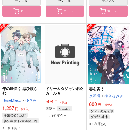
サンプル
サンプル
サンプル
カート
カート
カート
年の緒長く 恋ひ渡ら
ドリーム☆ジャンボ☆
春を喪う
む
ガール 6
水琴洞
/
ゆきなみき
RoseMieux
/
ゆきみ
594
円
（税込）
880
円
（税込）
1,257
円
講談社
ヒロユキ
（税込）
ゲゲゲの鬼太郎
落第忍者乱太郎
○：予約受付中
ゲゲ郎×水木
善法寺伊作×食満留三郎
鬼太郎の父
ゲゲ郎
○：在庫あり
善法寺伊作
○：在庫あり
水木