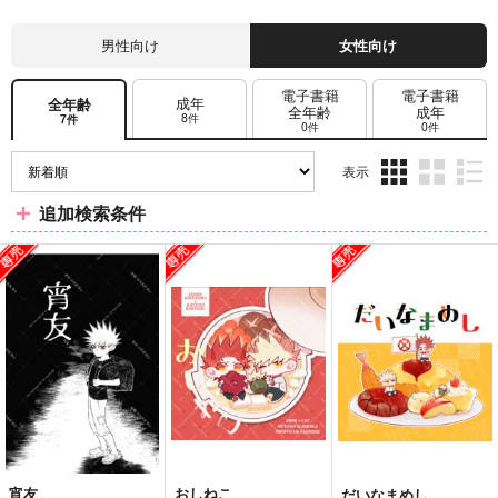
男性向け
女性向け
電子書籍
電子書籍
成年
全年齢
全年齢
成年
8件
7件
0件
0件
表示
3カ
2カ
1カ
追加検索条件
ラ
ラ
ラ
ム
ム
ム
表
表
表
示
示
示
宵友
おしねこ
だいなまめし