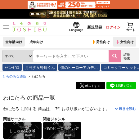
新規登録
ログイン
Language
カート
全年齢向け
成年向け
男性向け
女性向け
詳細
検索
ゼンゼロ
月刊少女野崎くん
僕のヒーローアカデ…
コミックマーケット
とらのあな通販
わにたろ
ポストする
LINEで送る
わにたろ の商品一覧
わにたろ
に関する
商品
は、
7
件お取り扱いがございます。
「
宵友
(
ししゃ
続きを読む
関連サークル
関連ジャンル
僕のヒーローアカデ
ししゃも淡水域
ミア