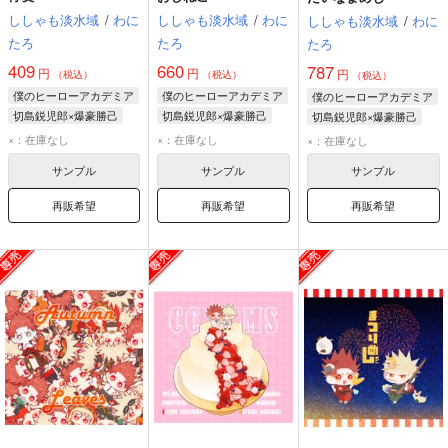
ししゃも淡水域
/
わに
ししゃも淡水域
/
わに
ししゃも淡水域
/
わに
たろ
たろ
たろ
409
660
787
円
円
円
（税込）
（税込）
（税込）
僕のヒーローアカデミア
僕のヒーローアカデミア
僕のヒーローアカデミア
切島鋭児郎×爆豪勝己
切島鋭児郎×爆豪勝己
切島鋭児郎×爆豪勝己
切島鋭児郎
爆豪勝己
切島鋭児郎
爆豪勝己
切島鋭児郎
爆豪勝己
×：在庫なし
×：在庫なし
×：在庫なし
サンプル
サンプル
サンプル
再販希望
再販希望
再販希望