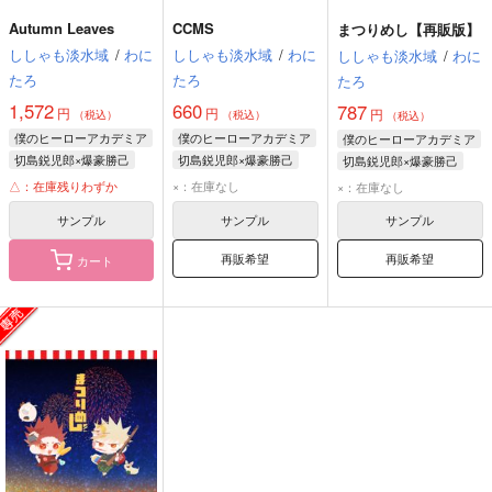
Autumn Leaves
CCMS
まつりめし【再販版】
ししゃも淡水域
/
わに
ししゃも淡水域
/
わに
ししゃも淡水域
/
わに
たろ
たろ
たろ
1,572
660
787
円
円
円
（税込）
（税込）
（税込）
僕のヒーローアカデミア
僕のヒーローアカデミア
僕のヒーローアカデミア
切島鋭児郎×爆豪勝己
切島鋭児郎×爆豪勝己
切島鋭児郎×爆豪勝己
切島鋭児郎
爆豪勝己
切島鋭児郎
爆豪勝己
切島鋭児郎
爆豪勝己
△：在庫残りわずか
×：在庫なし
×：在庫なし
サンプル
サンプル
サンプル
再販希望
再販希望
カート