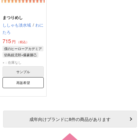
まつりめし
ししゃも淡水域
/
わに
たろ
715
円
（税込）
僕のヒーローアカデミア
切島鋭児郎×爆豪勝己
切島鋭児郎
爆豪勝己
×：在庫なし
サンプル
再販希望
成年
向けブランドに
8
件の商品があります