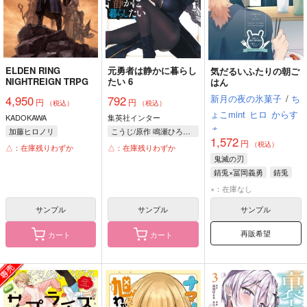
ELDEN RING
元勇者は静かに暮らし
気だるいふたりの朝ご
NIGHTREIGN TRPG
たい 6
はん
新月の夜の氷菓子
/
ち
4,950
792
円
円
（税込）
（税込）
ょこmint
ヒロ
からす
KADOKAWA
集英社インター
ま
加藤ヒロノリ
こうじ/原作 鳴瀬ひろふみ/漫画 鍋島テツヒロ/キャラクター原案
1,572
円
（税込）
グループSNE
△：在庫残りわずか
△：在庫残りわずか
鬼滅の刃
フロム・ソフトウェア/原作
錆兎×冨岡義勇
錆兎
冨岡義勇
×：在庫なし
サンプル
サンプル
サンプル
再販希望
カート
カート