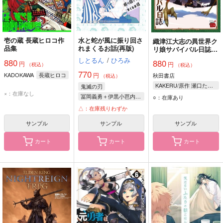
壱の蔵 長蔵ヒロコ作
水と蛇が風に振り回さ
織津江大志の異世界ク
品集
れまくるお話(再版)
リ娘サバイバル日誌
12
しとるん
/
ひろみ
880
880
円
円
（税込）
（税込）
770
KADOKAWA
長蔵ヒロコ
円
秋田書店
（税込）
KAKERU/原作 瀬口たかひろ/漫画
鬼滅の刃
×：在庫なし
冨岡義勇＋伊黒小芭内×不死川実弥
○：在庫あり
冨岡義勇
伊黒小芭内
△：在庫残りわずか
不死川実弥
サンプル
サンプル
サンプル
カート
カート
カート