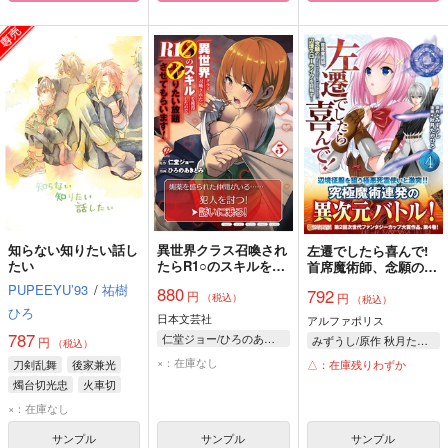
知らない知りたい話し
異世界クラス召喚され
左遷でしたら喜んで!
たい
たらR1○のスキルを獲
首席魔術師、念願の辺
得したので、○りたい
境スローライフを目指
PUPEEYU’93
/
祐樹
880
792
円
放題させてもらいま
円
す 4
（税込）
（税込）
ひろ
す! 5
日本文芸社
アルファポリス
787
仁堂ジョー/ひろのあきとみ
みずうし/原作 秋月たかひろ/漫画 はらけんし/キャラクター原案
円
（税込）
×：在庫なし
△：在庫残りわずか
刀剣乱舞
後家兼光
燭台切光忠
火車切
×：在庫なし
サンプル
サンプル
サンプル