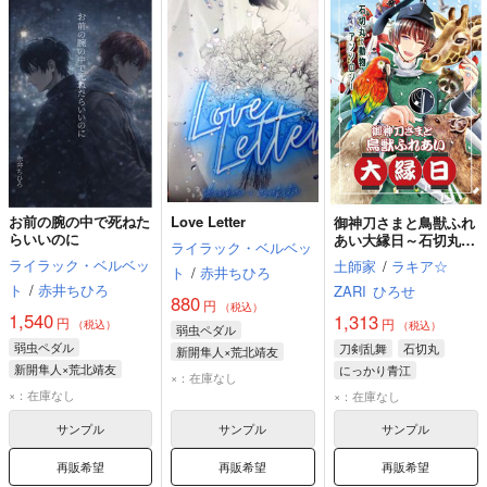
お前の腕の中で死ねた
Love Letter
御神刀さまと鳥獣ふれ
らいいのに
あい大縁日～石切丸と
ライラック・ベルベッ
動物アンソロジー～
ライラック・ベルベッ
土師家
/
ラキア☆
ト
/
赤井ちひろ
ト
/
赤井ちひろ
ZARI
ひろせ
880
円
（税込）
1,540
1,313
円
円
（税込）
（税込）
弱虫ペダル
弱虫ペダル
刀剣乱舞
石切丸
新開隼人×荒北靖友
新開隼人×荒北靖友
にっかり青江
新開隼人
荒北靖友
×：在庫なし
新開隼人
荒北靖友
同田貫正国
×：在庫なし
×：在庫なし
サンプル
サンプル
サンプル
再販希望
再販希望
再販希望