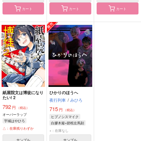
カート
カート
カート
紙屋院文は博徒になり
ひかりのほうへ
たい! 2
夜行列車
/
みひろ
792
円
715
（税込）
円
（税込）
オーバーラップ
ヒプノシスマイク
宇城はやひろ
白膠木簓×碧棺左馬刻
△：在庫残りわずか
白膠木簓
碧棺左馬刻
×：在庫なし
サンプル
サンプル