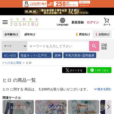
新規登録
ログイン
Language
カート
全年齢向け
成年向け
男性向け
女性向け
詳細
検索
ゼンゼロ
怪盗キッド×江戸川…
原神
不死川実弥×冨岡義勇
とらのあな通販
ヒロ
ポストする
LINEで送る
ヒロ の商品一覧
ヒロ
に関する
商品
は、
5,239
件お取り扱いがございます。
「
片田舎のおっ
続きを読む
関連サークル
ねぼけ布団
いつかのかみさま
Cheers！
SOCC