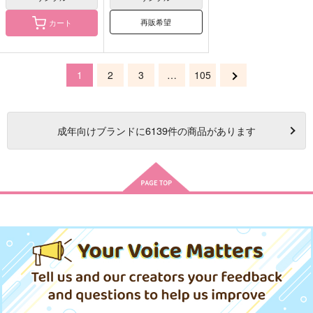
再販希望
カート
1
2
3
…
105
成年
向けブランドに
6139
件の商品があります