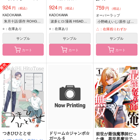
ドマスターになった
ティア 2
924
924
759
円
円
12
円
（税込）
（税込）
（税込）
KADOKAWA
KADOKAWA
オーバーラップ
朱月十話/原作 ROHGUN/作画 鳴瀬ひろふみ/キャラクターデザイン
波多ヒロ/漫画 HISADAKE/シナリオ 矢立肇/原作 富野由悠季/原作
小野崎えいじ/原作 ばう/漫画 鍋島テツヒロ/キャラクター原案
○：在庫あり
○：在庫あり
△：在庫残りわずか
サンプル
サンプル
サンプル
カート
カート
カート
つきひひととせ
ドリーム☆ジャンボ☆
前世が最強魔導師だっ
ガール 6
た俺、異世界魔法で無