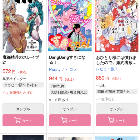
魔都精兵のスレイブ
DangDangすきにな
おひとり様には慣れま
21
る！
したので。婚約者放置
中! 4
レビュー数
1
Peony
/
ヒロノ
572
円
（税込）
880
944
円
集英社インター
円
（税込）
（税込）
タカヒロ/原作 竹村洋平/漫画
一迅社
刀剣乱舞
晴田巡/漫画 荒瀬ヤヒロ/原作
大倶利伽羅×燭台切光忠
△：在庫残りわずか
大倶利伽羅
×：在庫なし
○：在庫あり
燭台切光忠
サンプル
サンプル
サンプル
カート
カート
カート