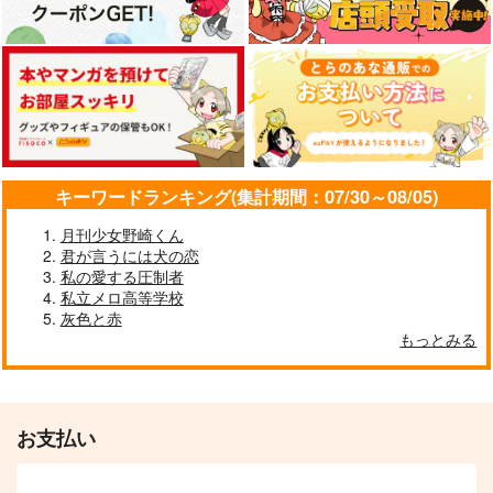
キーワードランキング(集計期間：07/30～08/05)
月刊少女野崎くん
君が言うには犬の恋
私の愛する圧制者
私立メロ高等学校
灰色と赤
もっとみる
お支払い