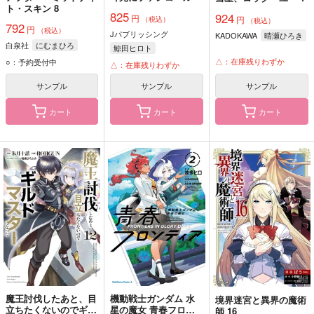
ト・スキン 8
825
924
円
円
（税込）
（税込）
792
円
（税込）
Jパブリッシング
KADOKAWA
晴瀬ひろき
白泉社
にむまひろ
鯨田ヒロト
△：在庫残りわずか
○：予約受付中
△：在庫残りわずか
サンプル
サンプル
サンプル
カート
カート
カート
魔王討伐したあと、目
機動戦士ガンダム 水
境界迷宮と異界の魔術
立ちたくないのでギル
星の魔女 青春フロン
師 16