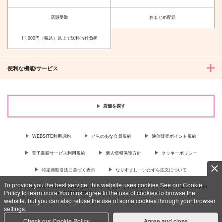
店頭受取
おまとめ配送
11,000円（税込）以上で送料当社負担
便利な機能/サービス
店舗を探す
WEBSITE利用規約
とらのあな会員規約
通信販売ポイント規約
電子書籍サービス利用規約
個人情報保護方針
クッキーポリシー
特定商取引法に基づく表示
なりすまし・いたずら注文について
To provide you the best service, this website uses cookies.See our Cookie
For Overseas customer, now you can ship your purchases by using purchases agent
Policy to learn more.You must agree to the use of cookies to browse the
services “AOCS”! Click {more…} for more information …
more
website, but you can also refuse the use of some cookies through your browser
settings.
Check our Cookie Policy
Agree and close