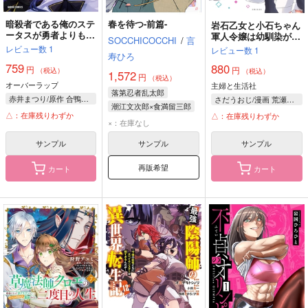
暗殺者である俺のステ
春を待つ-前篇-
岩石乙女と小石ちゃん
ータスが勇者よりも明
軍人令嬢は幼馴染が可
SOCCHICOCCHI
/
言
らかに強いのだが 7
愛すぎて瀕死です! 2
レビュー数
1
レビュー数
1
寿ひろ
759
880
円
円
（税込）
（税込）
1,572
円
（税込）
オーバーラップ
主婦と生活社
落第忍者乱太郎
赤井まつり/原作 合鴨ひろゆき/漫画 東西/キャラクター原案
さだうおじ/漫画 荒瀬ヤヒロ/原作 黒裄/キャラクター原案
潮江文次郎×食満留三郎
△：在庫残りわずか
△：在庫残りわずか
潮江文次郎
×：在庫なし
食満留三郎
サンプル
サンプル
サンプル
再販希望
カート
カート