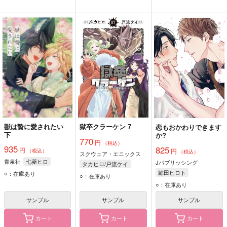
獣は贄に愛されたい
獄卒クラーケン 7
恋もおかわりできます
下
か?
770
円
（税込）
935
825
円
円
（税込）
（税込）
スクウェア・エニックス
青泉社
七菱ヒロ
Jパブリッシング
タカヒロ/戸流ケイ
鯨田ヒロト
○：在庫あり
○：在庫あり
○：在庫あり
サンプル
サンプル
サンプル
カート
カート
カート