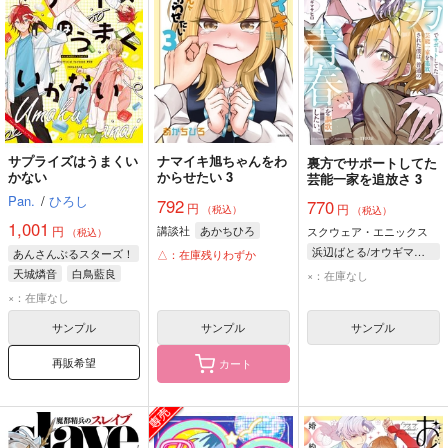
サプライズはうまくい
ナマイキ旭ちゃんをわ
裏方でサポートしてた
かない
からせたい 3
芸能一家を追放さ 3
Pan.
/
ひろし
792
770
円
円
（税込）
（税込）
1,001
円
講談社
あかちひろ
スクウェア・エニックス
（税込）
浜辺ばとる/オウギマサヒロ
あんさんぶるスターズ！
△：在庫残りわずか
天城燐音
白鳥藍良
×：在庫なし
×：在庫なし
サンプル
サンプル
サンプル
再販希望
カート