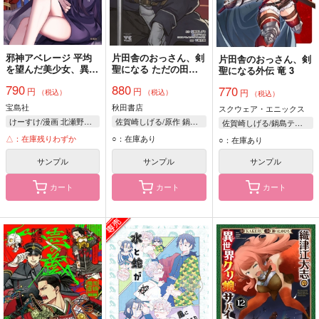
邪神アベレージ 平均
片田舎のおっさん、剣
片田舎のおっさん、剣
を望んだ美少女、異世
聖になる ただの田舎
聖になる外伝 竜 3
界で平均的な邪神とな
の剣術師範だったの
790
880
770
円
円
る
に、大成した弟子たち
円
（税込）
（税込）
（税込）
が俺を放ってくれない
宝島社
秋田書店
スクウェア・エニックス
件 9
けーすけ/漫画 北瀬野ゆなき/原作 柚希きひろ/キャラクター原案
佐賀崎しげる/原作 鍋島テツヒロ/原作 乍藤和樹/漫画
佐賀崎しげる/鍋島テツヒロ
△：在庫残りわずか
○：在庫あり
○：在庫あり
サンプル
サンプル
サンプル
カート
カート
カート