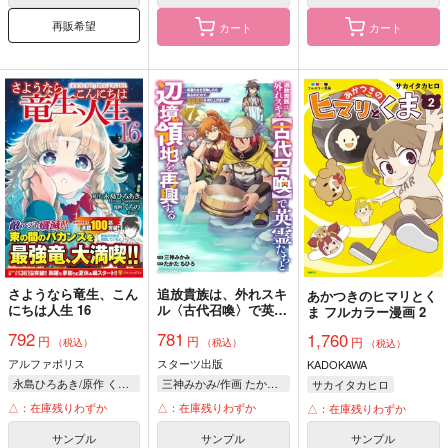
再販希望
カート
カート
さようなら竜生、こん
追放貴族は、外れスキ
あかつきのヒマリとく
にちは人生 16
ル〈古代召喚〉で英霊
ま フルカラー漫画 2
たちと辺境領地を再興
792
781
1,760
円
円
する 英霊たちを召喚
円
（税込）
（税込）
（税込）
したら慕われたので、
アルファポリス
スターツ出版
KADOKAWA
最強領地を作り上げま
永島ひろあき/原作 くろの/漫画 市丸きすけ/キャラクター原案
三神みかみ/作画 たかたちひろ/原作
サカイタカヒロ
す 7
△：在庫残りわずか
△：在庫残りわずか
△：在庫残りわずか
サンプル
サンプル
サンプル