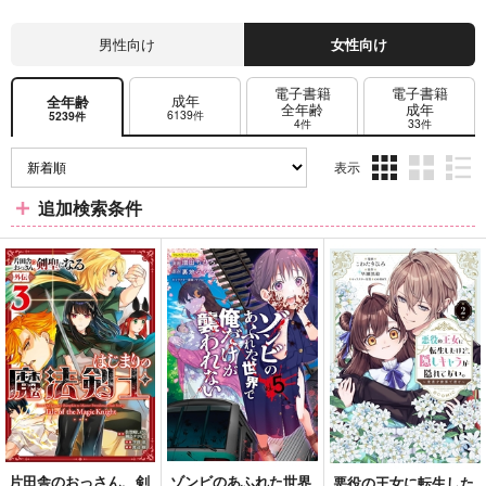
男性向け
女性向け
電子書籍
電子書籍
成年
全年齢
全年齢
成年
6139件
5239件
4件
33件
表示
3カ
2カ
1カ
追加検索条件
ラ
ラ
ラ
ム
ム
ム
表
表
表
示
示
示
片田舎のおっさん、剣
ゾンビのあふれた世界
悪役の王女に転生した