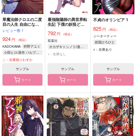
草魔法師クロエの二度
最強陰陽師の異世界転
不貞のオリンピア 1
目の人生 自由になっ
生記 下僕の妖怪ども
825
て子ドラゴンとレベル
に比べてモンスターが
円
（税込）
レビュー数
1
792
円
MAX薬師ライフ 7
弱すぎるんだが 12
（税込）
ジーオーティー
924
円
（税込）
双葉社
岩国ひろひと
KADOKAWA
狩野アユミ
オカザキトシノリ/漫画 小鈴危一/原作 柚希きひろ/キャラクター原案 夕薙/キャラクター原案
○：在庫あり
小田ヒロ/原作 パルプピロシ/キャラクター原案
×：在庫なし
△：在庫残りわずか
サンプル
サンプル
サンプル
カート
カート
カート