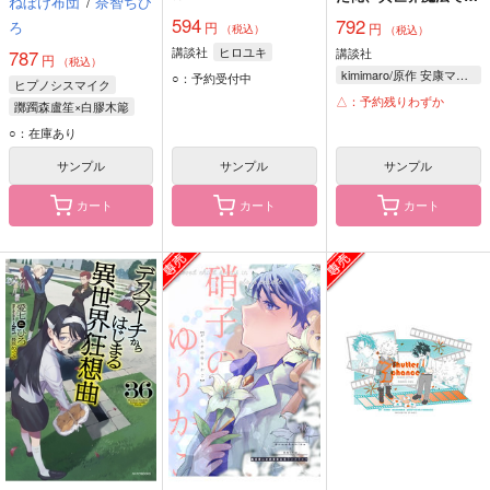
ねぼけ布団
/
奈智ちひ
双する! 1
594
792
ろ
円
円
（税込）
（税込）
講談社
ヒロユキ
講談社
787
円
（税込）
kimimaro/原作 安康マイ/漫画 シミズヒロノリ/構成 刀彼方/キャラクター原案
○：予約受付中
ヒプノシスマイク
△：予約残りわずか
躑躅森盧笙×白膠木簓
躑躅森盧笙
白膠木簓
○：在庫あり
サンプル
サンプル
サンプル
カート
カート
カート