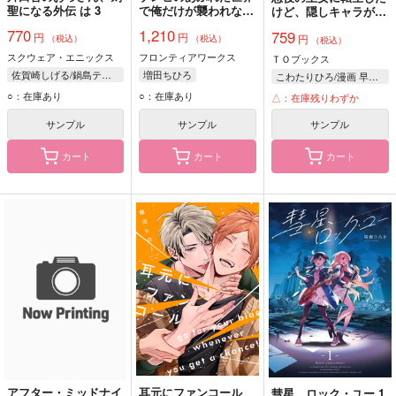
聖になる外伝 は 3
で俺だけが襲われない
けど、隠しキャラが隠
フルカラーコミック 5
れてない。～光差す世
770
1,210
759
円
円
円
界で君と～@COMIC
（税込）
（税込）
（税込）
第2巻
スクウェア・エニックス
フロンティアワークス
ＴＯブックス
佐賀崎しげる/鍋島テツヒロ
増田ちひろ
こわたりひろ/漫画 早瀬黒絵/原作 comet/キャラクター原案
裏地ろくろ/原作
○：在庫あり
○：在庫あり
△：在庫残りわずか
サンプル
サンプル
サンプル
カート
カート
カート
アフター・ミッドナイ
耳元にファンコール
彗星、ロック・ユー 1