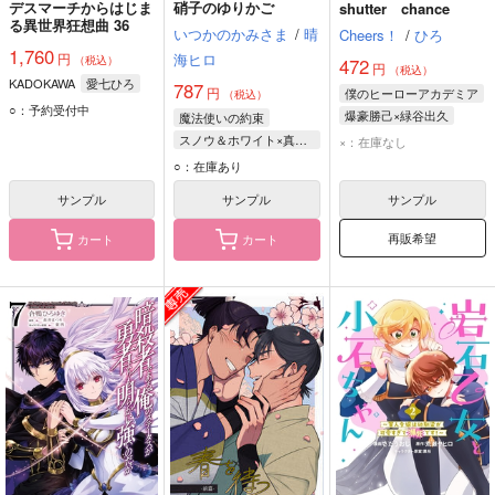
デスマーチからはじま
硝子のゆりかご
shutter chance
る異世界狂想曲 36
いつかのかみさま
/
晴
Cheers！
/
ひろ
1,760
海ヒロ
円
（税込）
472
円
（税込）
KADOKAWA
愛七ひろ
787
円
僕のヒーローアカデミア
（税込）
○：予約受付中
爆豪勝己×緑谷出久
魔法使いの約束
爆豪勝己
緑谷出久
スノウ＆ホワイト×真木晶
×：在庫なし
スノウ
ホワイト
○：在庫あり
真木晶
サンプル
サンプル
サンプル
再販希望
カート
カート