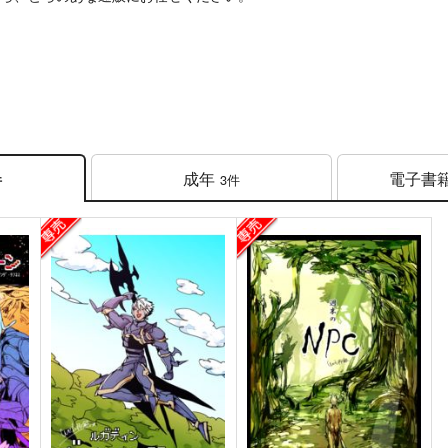
成年
電子書
3件
件