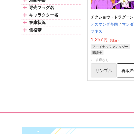
専売フラグ名
キャラクター名
チクショウ・ドラグーン
在庫状況
オスマンダ帝国
/
マンダ
価格帯
フネス
1,257
円
（税込）
ファイナルファンタジー
竜騎士
×：在庫なし
サンプル
再販