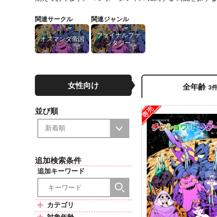
関連サークル
関連ジャンル
ファイナルファ
オスマンダ帝国
ンタジー
女性向け
全年齢
3
並び順
追加検索条件
追加キーワード
カテゴリ
対象年齢