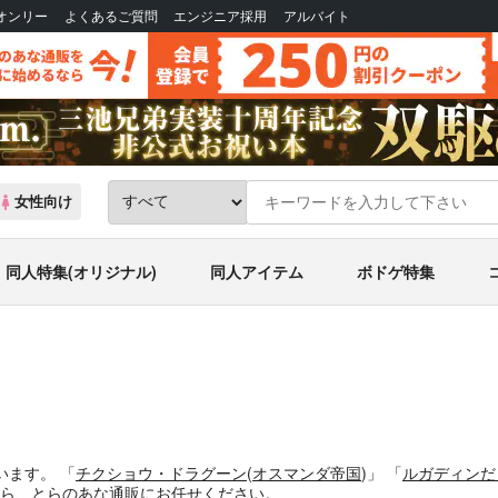
Bオンリー
よくあるご質問
エンジニア採用
アルバイト
女性向け
同人特集(オリジナル)
同人アイテム
ボドゲ特集
います。
「
チクショウ・ドラグーン
(
オスマンダ帝国
)」
「
ルガディンだ
ら、とらのあな通販にお任せください。