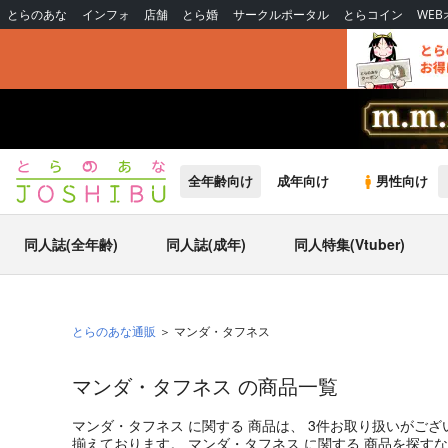
とらのあな
インフォ
店舗
とら婚
サークルポータル
とらコイン
WE
全年齢向け
成年向け
男性向け
同人誌(全年齢)
同人誌(成年)
同人特集(Vtuber)
とらのあな通販
マンダ・タフネス
マンダ・タフネス の商品一覧
マンダ・タフネス
に関する
商品
は、
3
件お取り扱いがござ
揃えております。
マンダ・タフネス
に関する
商品
を探すな