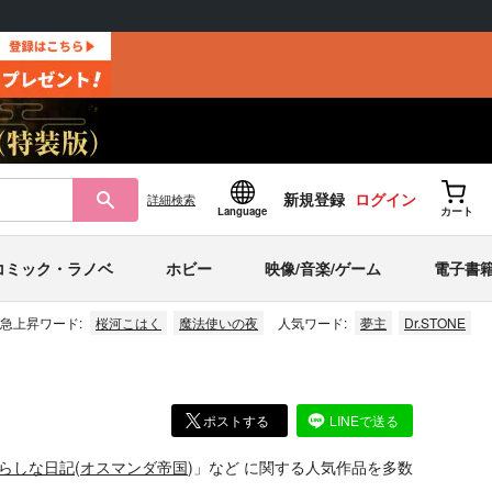
新規登録
ログイン
詳細
検索
Language
カート
コミック・ラノベ
ホビー
映像/音楽/ゲーム
電子書
急上昇ワード:
桜河こはく
魔法使いの夜
人気ワード:
夢主
Dr.STONE
ポストする
LINEで送る
らしな日記
(
オスマンダ帝国
)」
など
に関する人気作品を多数