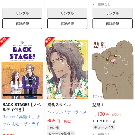
×：在庫なし
サンプル
サンプル
サンプル
再販希望
再販希望
再販希望
BACK STAGE!【ノベ
捕食スタイル
悲熊 1
ルティ付き】
ハレジル
/
テコライス
1,100
円
（税込）
R.cube
/
高瀬りこ
チ
658
円
ＬＩＮＥＤｉｇ
（税込）
ャム
おむ・ザ・ライ
キューライス
その他
ス
レオナ×女監督生
×：在庫なし