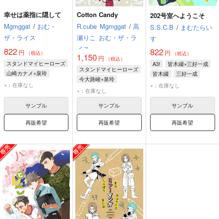
幸せは薬指に隠して
Cotton Candy
202号室へようこそ
Mgmggat
/
おむ・
R.cube
Mgmggat
/
高
S.S.C.B
/
まむたらい
ザ・ライス
瀬りこ
おむ・ザ・ラ
す
イス
822
822
円
円
（税込）
（税込）
1,150
円
（税込）
スタンドマイヒーローズ
A3!
皆木綴×三好一成
スタンドマイヒーローズ
山崎カナメ×泉玲
皆木綴
三好一成
今大路峻×泉玲
×：在庫なし
×：在庫なし
今大路峻
泉玲
×：在庫なし
サンプル
サンプル
サンプル
再販希望
再販希望
再販希望