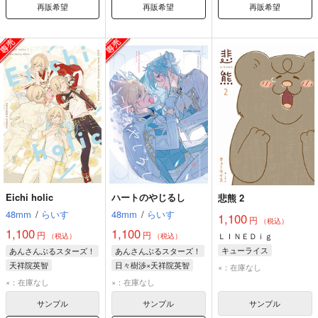
再販希望
再販希望
再販希望
Eichi holic
ハートのやじるし
悲熊 2
48mm
/
らいす
48mm
/
らいす
1,100
円
（税込）
1,100
1,100
円
円
ＬＩＮＥＤｉｇ
（税込）
（税込）
キューライス
あんさんぶるスターズ！
あんさんぶるスターズ！
天祥院英智
日々樹渉×天祥院英智
×：在庫なし
天祥院英智
日々樹渉
×：在庫なし
×：在庫なし
サンプル
サンプル
サンプル