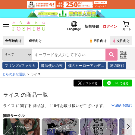
新規登録
ログイン
Language
カート
全年齢向け
成年向け
男性向け
女性向け
詳細
検索
フリンズ×ファルカ
魔法使いの夜
僕のヒーローアカデ…
呪術廻戦
とらのあな通販
ライス
ポストする
LINEで送る
ライス の商品一覧
ライス
に関する
商品
は、
119
件お取り扱いがございます。
「
付き合って
続きを読む
関連サークル
honey++
たこめし屋
どんでんがえし
ふわ