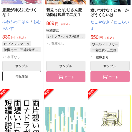
悪魔が神父に近づく
若返った!おじさん魔
追いつけなくとも か
な！
術師は現世で二度 1
ばうくらいは
ふわふわごはん
/
おむ
たこやなぎ
/
たこらい
869
円
（税込）
らいす
す
徳間書店
330
550
シトラス=ライス/横島日記
円
円
（税込）
（税込）
×：在庫なし
ヒプノシスマイク
ワールドトリガー
伊弉冉一二三×観音坂独歩
二宮匡貴×三雲修
伊弉冉一二三
三雲修
二宮匡貴
×：在庫なし
○：在庫あり
観音坂独歩
サンプル
サンプル
サンプル
再販希望
カート
カート