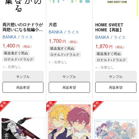
両片想いのロナドラが
片恋
HOME SWEET
両想いになる短編小説
HOME【再販】
BANKA
/
ライス
集
BANKA
/
ライス
BANKA
/
ライス
1,700
円
（税込）
1,400
1,870
円
円
（税込）
（税込）
吸血鬼すぐ死ぬ
吸血鬼すぐ死ぬ
吸血鬼すぐ死ぬ
ロナルド×ドラルク
ロナルド×ドラルク
ロナルド×ドラルク
ロナルド
ドラルク
×：在庫なし
ロナルド
ドラルク
ドラルク
ロナルド
×：在庫なし
×：在庫なし
サンプル
サンプル
サンプル
再販希望
再販希望
再販希望