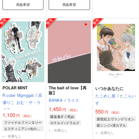
再販希望
再販希望
POLAR MINT
The bait of love【再
いつかあなたに
販】
R.cube
Mgmggat
/
高
たこめし屋
/
たこらい
BANKA
/
ライス
瀬りこ
おむ・ザ・ラ
す
1,450
イス
円
（税込）
550
円
（税込）
1,100
円
（税込）
吸血鬼すぐ死ぬ
新世紀エヴァンゲリオン
ファイナルファンタジー
ロナルド×ドラルク
碇シンジ×渚カヲル
エスティニアン×光の戦士♀
ドラルク
ロナルド
×：在庫なし
碇シンジ
渚カヲル
×：在庫なし
エスティニアン
×：在庫なし