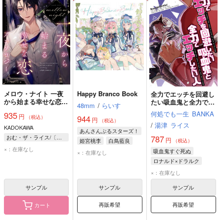
メロウ・ナイト 一夜
Happy Branco Book
全力でエッチを回避し
から始まる幸せな恋ア
たい吸血鬼と全力でエ
48mm
/
らいす
ンソロジー
ッチしたい人
何処でも一生
BANKA
935
円
944
（税込）
円
（税込）
/
湯津
ライス
KADOKAWA
あんさんぶるスターズ！
787
おむ・ザ・ライス/〔ほか〕著
円
姫宮桃李
白鳥藍良
（税込）
×：在庫なし
吸血鬼すぐ死ぬ
×：在庫なし
ロナルド×ドラルク
ロナルド
ドラルク
×：在庫なし
サンプル
サンプル
サンプル
再販希望
再販希望
カート