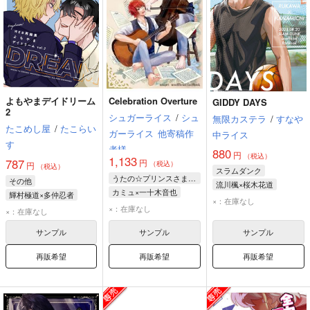
よもやまデイドリーム
Celebration Overture
GIDDY DAYS
2
シュガーライス
/
シュ
無限カステラ
/
すなや
たこめし屋
/
たこらい
ガーライス
他寄稿作
中ライス
す
者様
880
円
（税込）
1,133
787
円
（税込）
円
（税込）
スラムダンク
うたの☆プリンスさまっ♪
その他
流川楓×桜木花道
カミュ×一十木音也
輝村極道×多仲忍者
流川楓
桜木花道
×：在庫なし
カミュ
一十木音也
輝村極道
多仲忍者
×：在庫なし
×：在庫なし
サンプル
サンプル
サンプル
再販希望
再販希望
再販希望