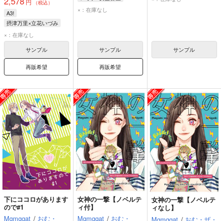
2,578
円
（税込）
レオナ・キングスカラー
×：在庫なし
A3!
女監督生
摂津万里×立花いづみ
摂津万里
立花いづみ
×：在庫なし
サンプル
サンプル
サンプル
再販希望
再販希望
下にココロがあります
女神の一撃【ノベルテ
女神の一撃【ノベルテ
ので#1
ィ付】
ィなし】
Mgmggat
/
おむ・
Mgmggat
/
おむ・
Mgmggat
/
おむ・ザ・