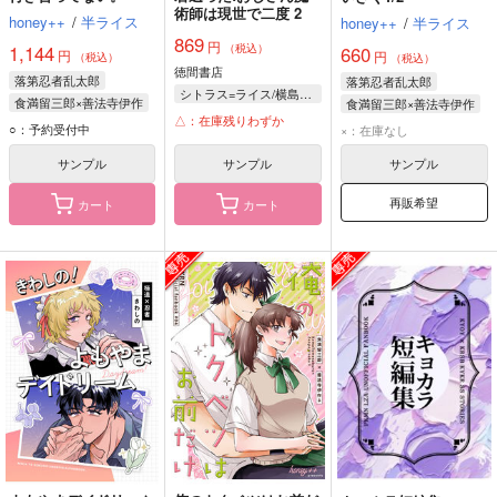
術師は現世で二度 2
honey++
/
半ライス
honey++
/
半ライス
869
円
1,144
（税込）
660
円
円
（税込）
（税込）
徳間書店
落第忍者乱太郎
落第忍者乱太郎
シトラス=ライス/横島日記
食満留三郎×善法寺伊作
食満留三郎×善法寺伊作
△：在庫残りわずか
食満留三郎
食満留三郎
○：予約受付中
×：在庫なし
善法寺伊作
善法寺伊作
サンプル
サンプル
サンプル
再販希望
カート
カート