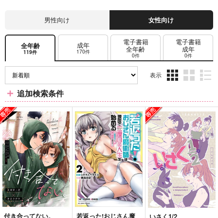
男性向け
女性向け
電子書籍
電子書籍
成年
全年齢
全年齢
成年
170件
119件
0件
0件
表示
3カ
2カ
1カ
追加検索条件
ラ
ラ
ラ
ム
ム
ム
表
表
表
示
示
示
付き合ってない。
若返った!おじさん魔
いさく1/2