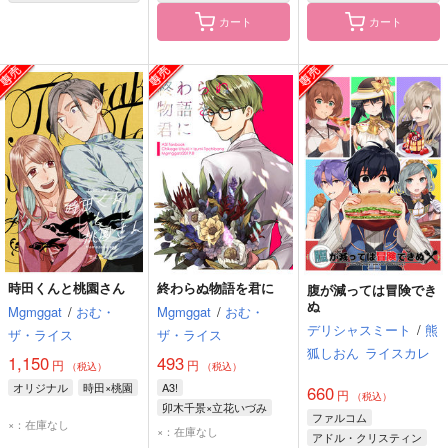
カート
カート
時田くんと桃園さん
終わらぬ物語を君に
腹が減っては冒険でき
ぬ
Mgmggat
/
おむ・
Mgmggat
/
おむ・
デリシャスミート
/
熊
ザ・ライス
ザ・ライス
狐しおん
ライスカレ
1,150
493
円
円
（税込）
（税込）
ー
オリジナル
時田×桃園
A3!
660
円
（税込）
卯木千景×立花いづみ
ファルコム
×：在庫なし
卯木千景
立花いづみ
×：在庫なし
アドル・クリスティン