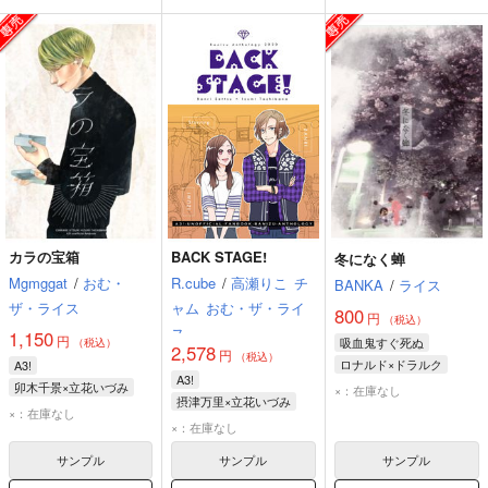
カラの宝箱
BACK STAGE!
冬になく蝉
Mgmggat
/
おむ・
R.cube
/
高瀬りこ
チ
BANKA
/
ライス
ザ・ライス
ャム
おむ・ザ・ライ
800
円
（税込）
ス
1,150
円
吸血鬼すぐ死ぬ
（税込）
2,578
円
（税込）
ロナルド×ドラルク
A3!
A3!
ロナルド
ドラルク
卯木千景×立花いづみ
×：在庫なし
摂津万里×立花いづみ
卯木千景
立花いづみ
×：在庫なし
摂津万里
立花いづみ
×：在庫なし
サンプル
サンプル
サンプル