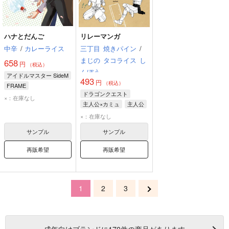
ハナとだんご
リレーマンガ
中辛
/
カレーライス
三丁目
焼きパイン
/
まじの
タコライス
し
658
円
（税込）
んぼう
アイドルマスター SideM
493
円
（税込）
FRAME
ドラゴンクエスト
×：在庫なし
主人公×カミュ
主人公
カミュ
×：在庫なし
サンプル
サンプル
再販希望
再販希望
1
2
3
成年
向けブランドに
170
件の商品があります