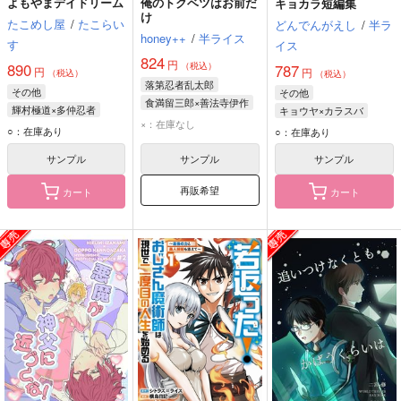
よもやまデイドリーム
俺のトクベツはお前だ
キョカラ短編集
け
たこめし屋
/
たこらい
どんでんがえし
/
半ラ
honey++
/
半ライス
す
イス
824
円
890
（税込）
787
円
円
（税込）
（税込）
落第忍者乱太郎
その他
その他
食満留三郎×善法寺伊作
輝村極道×多仲忍者
キョウヤ×カラスバ
食満留三郎
×：在庫なし
輝村極道
多仲忍者
キョウヤ
カラスバ
○：在庫あり
○：在庫あり
善法寺伊作
サンプル
サンプル
サンプル
再販希望
カート
カート