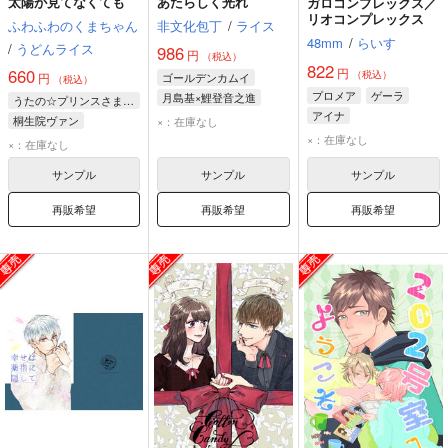
太陽が見てなくても
あたらしく光れ
ガロコンプレックス／
リオコンプレックス
ふわふわのくまちゃん
非文化包丁
/
ライス
48mm
/
らいす
/
うどんライス
986
円
（税込）
822
円
660
（税込）
円
ゴールデンカムイ
（税込）
プロメア
ゲーラ
月島基×鯉登音之進
うたの☆プリンスさまっ♪
アイナ
鯉登音之進
月島基
桐生院ヴァン
×：在庫なし
ガロ・ティモス
×：在庫なし
×：在庫なし
サンプル
サンプル
サンプル
再販希望
再販希望
再販希望