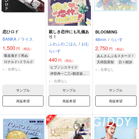
恋ひロド
親しき恋仲にも礼儀あ
BLOOMING
り！
BANKA
/
ライス
48mm
/
らいす
ふわふわごはん
/
おむ
1,500
2,750
円
円
（税込）
（税込）
らいす
吸血鬼すぐ死ぬ
あんさんぶるスターズ！
440
円
（税込）
ロナルド×ドラルク
天祥院英智
日々樹渉
ヒプノシスマイク
ロナルド
ドラルク
×：在庫なし
×：在庫なし
伊弉冉一二三×観音坂独歩
伊弉冉一二三
×：在庫なし
観音坂独歩
サンプル
サンプル
サンプル
再販希望
再販希望
再販希望