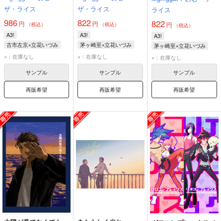
ザ・ライス
ザ・ライス
ライス
986
822
822
円
円
円
（税込）
（税込）
（税込）
A3!
A3!
A3!
古市左京×立花いづみ
茅ヶ崎至×立花いづみ
茅ヶ崎至×立花いづみ
古市左京
立花いづみ
茅ヶ崎至
立花いづみ
茅ヶ崎至
立花いづみ
×：在庫なし
×：在庫なし
×：在庫なし
サンプル
サンプル
サンプル
再販希望
再販希望
再販希望