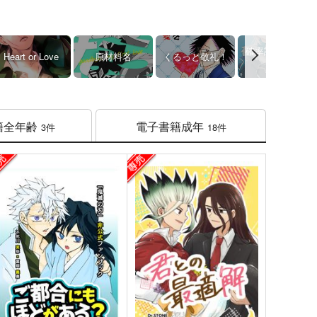
確率論的ロマン
Heart or Love
原材料名
くるっと敬礼！
ス
籍
全年齢
電子書籍
成年
3件
18件