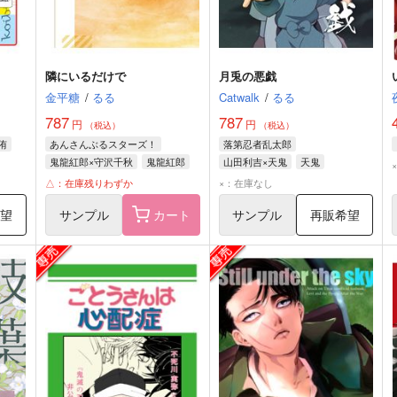
隣にいるだけで
月兎の悪戯
金平糖
/
るる
Catwalk
/
るる
787
787
円
円
（税込）
（税込）
侑
あんさんぶるスターズ！
落第忍者乱太郎
鬼龍紅郎×守沢千秋
鬼龍紅郎
山田利吉×天鬼
天鬼
守沢千秋
山田利吉
△：在庫残りわずか
×：在庫なし
希望
サンプル
カート
サンプル
再販希望