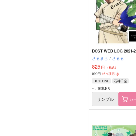
DCST WEB LOG 2021-2
さるまち
/
さるる
825
円
（税込）
990円
16
%割引き
Dr.STONE
石神千空
○：在庫あり
サンプル
カ