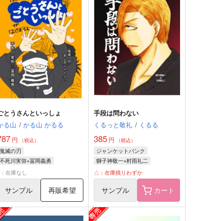
ごとうさんといっしょ
手段は問わない
かる山
/
かる山 かるる
くるっと敬礼
/
くるる
787
385
円
円
（税込）
（税込）
鬼滅の刃
ジャンケットバンク
不死川実弥×冨岡義勇
獅子神敬一×村雨礼二
不死川実弥
冨岡義勇
獅子神敬一
村雨礼二
×：在庫なし
△：在庫残りわずか
サンプル
再販希望
サンプル
カート