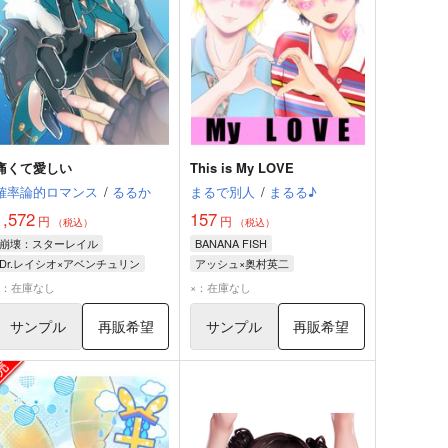
痛くて愛しい
This is My LOVE
確率論的ロマンス
/
るるか
まるで別人
/
まるる♪
1,572
157
円
円
（税込）
（税込）
崩壊：スターレイル
BANANA FISH
Dr.レイシオ×アベンチュリン
アッシュ×奥村英二
Dr.レイシオ
アベンチュリン
アッシュ・リンクス
奥村英二
×：在庫なし
×：在庫なし
サンプル
再販希望
サンプル
再販希望