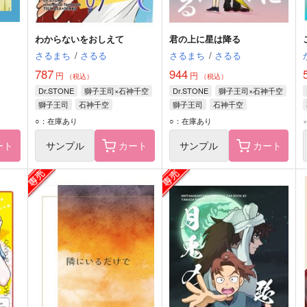
わからないをおしえて
君の上に星は降る
さるまち
/
さるる
さるまち
/
さるる
787
944
円
円
（税込）
（税込）
Dr.STONE
獅子王司×石神千空
Dr.STONE
獅子王司×石神千空
獅子王司
石神千空
獅子王司
石神千空
○：在庫あり
○：在庫あり
ート
サンプル
カート
サンプル
カート