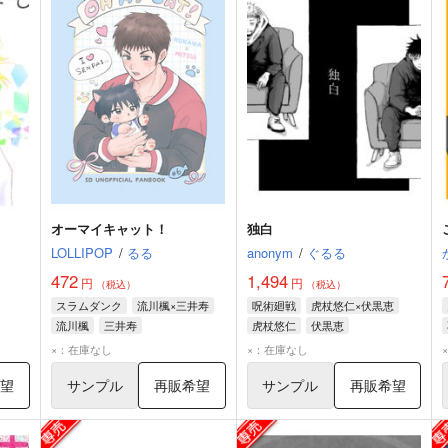
オーマイキャット！
独白
LOLLIPOP
/
るる
anonym
/
ぐるる
472
1,494
円
円
（税込）
（税込）
スラムダンク
流川楓×三井寿
呪術廻戦
虎杖悠仁×伏黒恵
流川楓
三井寿
虎杖悠仁
伏黒恵
英二
×：在庫なし
×：在庫なし
希望
サンプル
再販希望
サンプル
再販希望