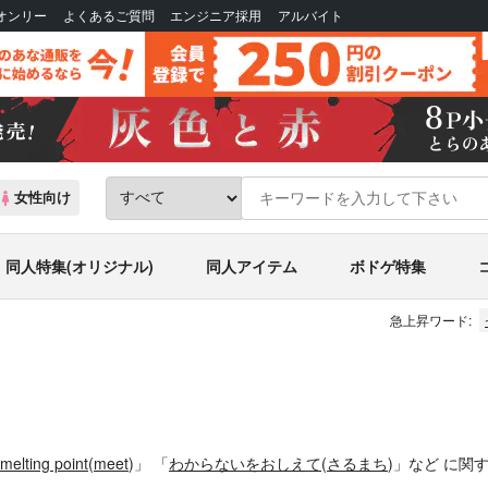
Bオンリー
よくあるご質問
エンジニア採用
アルバイト
女性向け
同人特集(オリジナル)
同人アイテム
ボドゲ特集
急上昇ワード:
melting point
(
meet
)」
「
わからないをおしえて
(
さるまち
)」
など
に関