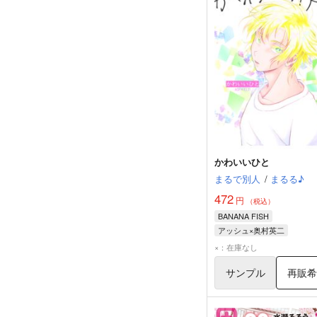
かわいいひと
まるで別人
/
まるる♪
472
円
（税込）
BANANA FISH
アッシュ×奥村英二
アッシュ・リンクス
奥村
×：在庫なし
サンプル
再販