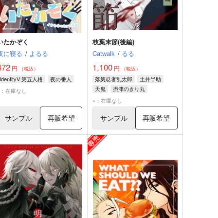
いたかぞく
枝葉末節(後編)
夜に寝る
/
よるる
Catwalk
/
るる
472
1,100
円
円
（税込）
（税込）
IdentityV 第五人格
夜の番人
落第忍者乱太郎
土井半助
天鬼
摂津のきり丸
×：在庫なし
×：在庫なし
サンプル
再販希望
サンプル
再販希望