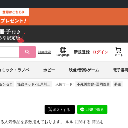
新規登録
ログイン
詳細
検索
Language
カート
コミック・ラノベ
ホビー
映像/音楽/ゲーム
電子書
ゼンゼロ
怪盗キッド×江戸川…
人気ワード:
不死川実弥×冨岡義勇
夢主
ポストする
LINEで送る
する人気作品を多数揃えております。
ルル
に関する
商品
を