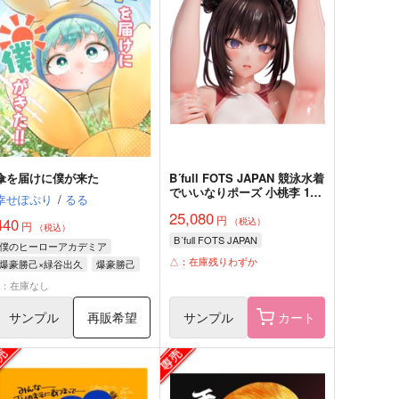
傘を届けに僕が来た
B´full FOTS JAPAN 競泳水着
でいいなりポーズ 小桃李 1/5
幸せぽぷり
/
るる
スケール 完成品
25,080
円
440
（税込）
円
（税込）
B´full FOTS JAPAN
僕のヒーローアカデミア
△：在庫残りわずか
爆豪勝己×緑谷出久
爆豪勝己
緑谷出久
×：在庫なし
サンプル
再販希望
サンプル
カート