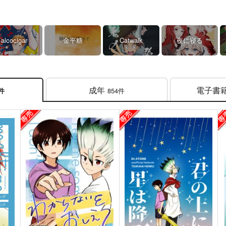
alcocigar
金平糖
Catwalk
夜に寝る
成年
電子書
854件
7件