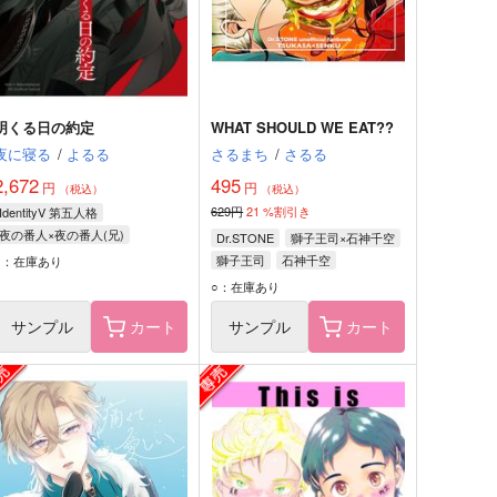
明くる日の約定
WHAT SHOULD WE EAT??
夜に寝る
/
よるる
さるまち
/
さるる
2,672
495
円
円
（税込）
（税込）
629円
21
%割引き
IdentityV 第五人格
夜の番人×夜の番人(兄)
Dr.STONE
獅子王司×石神千空
夜の番人
夜の番人(兄)
獅子王司
石神千空
○：在庫あり
○：在庫あり
サンプル
カート
サンプル
カート