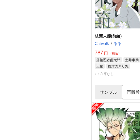
枝葉末節(前編)
Catwalk
/
るる
787
円
（税込）
落第忍者乱太郎
土井半助
天鬼
摂津のきり丸
×：在庫なし
サンプル
再販