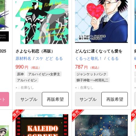
025
さよなら初恋（再販）
どんなに遅くなっても愛を
原材料名
/
スケ
どど
るる
くるっと敬礼！
/
くるる
990
787
円
円
（税込）
（税込）
原神
アルハイゼン×女夢主
ジャンケットバンク
アルハイゼン
獅子神敬一×村雨礼二
獅子神敬一
村雨礼二
×：在庫なし
×：在庫なし
ート
サンプル
再販希望
サンプル
再販希望