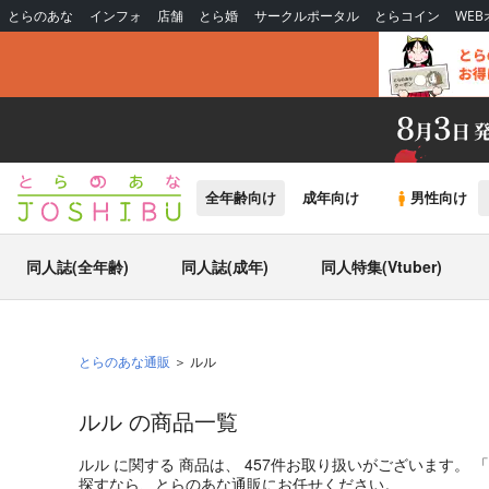
とらのあな
インフォ
店舗
とら婚
サークルポータル
とらコイン
WE
全年齢向け
成年向け
男性向け
同人誌(全年齢)
同人誌(成年)
同人特集(Vtuber)
とらのあな通販
ルル
ルル の商品一覧
ルル
に関する
商品
は、
457
件お取り扱いがございます。
「
探すなら、とらのあな通販にお任せください。