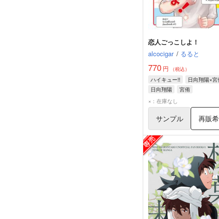
恋人ごっこしよ！
alcocigar
/
るると
770
円
（税込）
ハイキュー!!
日向翔陽×宮
日向翔陽
宮侑
×：在庫なし
サンプル
再販