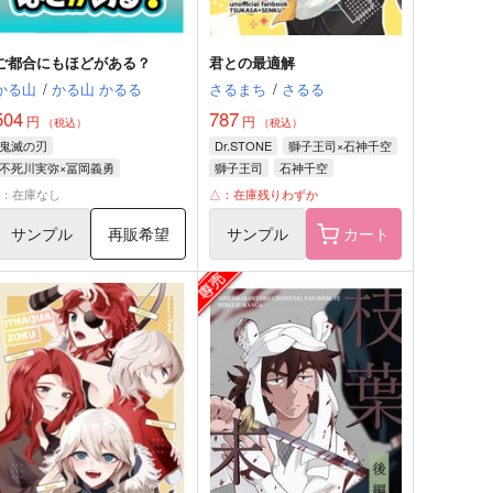
ご都合にもほどがある？
君との最適解
かる山
/
かる山 かるる
さるまち
/
さるる
504
787
円
円
（税込）
（税込）
鬼滅の刃
Dr.STONE
獅子王司×石神千空
不死川実弥×冨岡義勇
獅子王司
石神千空
不死川実弥
冨岡義勇
×：在庫なし
△：在庫残りわずか
サンプル
再販希望
サンプル
カート