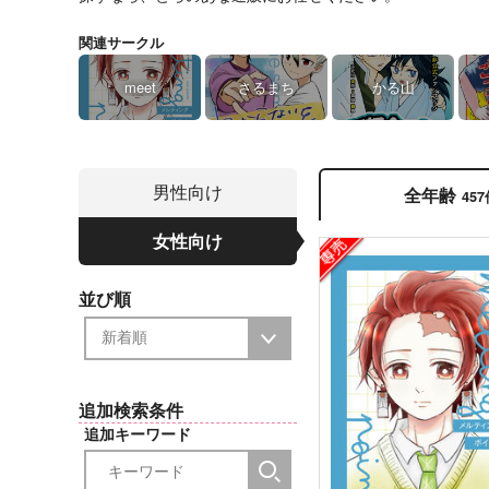
関連サークル
meet
さるまち
かる山
男性向け
全年齢
45
女性向け
並び順
追加検索条件
追加キーワード