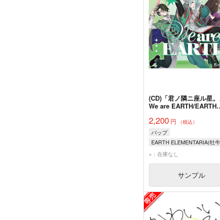
(CD)「君ノ隣ニ座ル星。
We are EARTH/EARTH
ELEMENTARIA
2,200
円
（税込）
バップ
×：在庫なし
サンプル