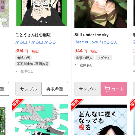
ごとうさんは心配症
Still under the sky
かる山
/
かる山 かるる
Heart or Love
/
はるるん
394
944
円
円
（税込）
（税込）
鬼滅の刃
進撃の巨人
リヴァイ
不死川実弥×冨岡義勇
○：在庫あり
不死川実弥
冨岡義勇
×：在庫なし
希望
サンプル
再販希望
サンプル
カート