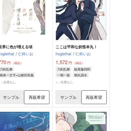
世界に色が増える頃
ここは平和な妖怪本丸！
roglethat
/
仁科いお
froglethat
/
仁科いお
770
1,572
円
円
（税込）
（税込）
刀剣乱舞
刀剣乱舞
鯰尾藤四郎
南泉一文字×山姥切長義
一期一振
鶴丸国永
南泉一文字
山姥切長義
×：在庫なし
×：在庫なし
サンプル
再販希望
サンプル
再販希望