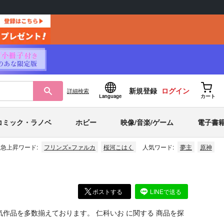
新規登録
ログイン
詳細
検索
Language
カート
コミック・ラノベ
ホビー
映像/音楽/ゲーム
電子書
急上昇ワード:
フリンズ×ファルカ
桜河こはく
人気ワード:
夢主
原神
ポストする
LINEで送る
気作品を多数揃えております。
仁科いお
に関する
商品
を探