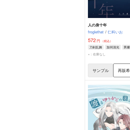
人の身十年
froglethat
/
仁科いお
572
円
（税込）
刀剣乱舞
加州清光
男審
×：在庫なし
サンプル
再販