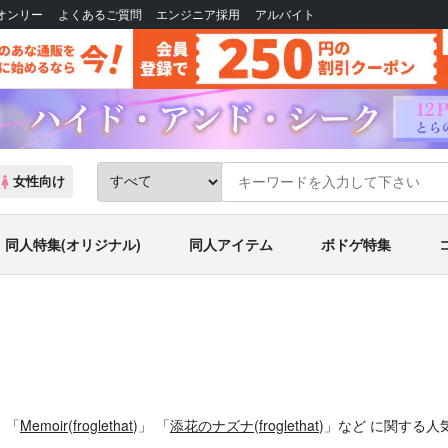
Bオンリー
よくあるご質問
エンジニア採用
アルバイト
女性向け
同人特集(オリジナル)
同人アイテム
ボドゲ特集
。
「
Memoir
(
froglethat
)」
「
添花のナズナ
(
froglethat
)」
など
に関する人