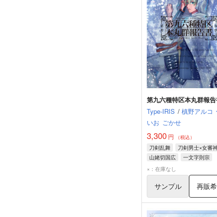
第九六種特区本丸群報告
Type-IRIS
/
槙野アルコ
いお
ごかせ
3,300
円
（税込）
刀剣乱舞
刀剣男士×女審
山姥切国広
一文字則宗
山姥切長義
×：在庫なし
サンプル
再販