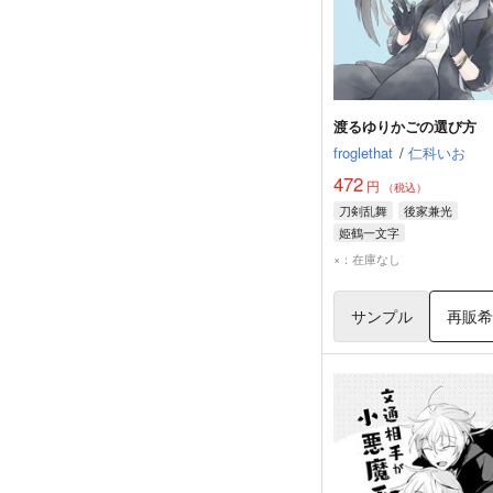
渡るゆりかごの選び方
froglethat
/
仁科いお
472
円
（税込）
刀剣乱舞
後家兼光
姫鶴一文字
×：在庫なし
サンプル
再販