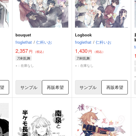
bouquet
Logbook
froglethat
/
仁科いお
froglethat
/
仁科いお
f
2,357
1,430
円
円
（税込）
（税込）
刀剣乱舞
刀剣乱舞
×：在庫なし
×：在庫なし
希望
サンプル
再販希望
サンプル
再販希望