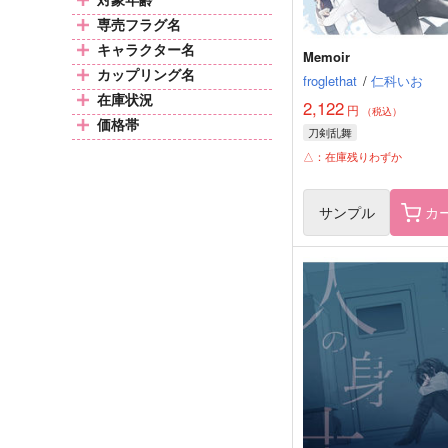
専売フラグ名
キャラクター名
Memoir
カップリング名
froglethat
/
仁科いお
在庫状況
2,122
円
（税込）
価格帯
刀剣乱舞
△：在庫残りわずか
サンプル
カ