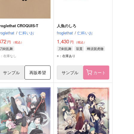
froglethat CROQUIS-T
人魚のしろ
roglethat
/
仁科いお
froglethat
/
仁科いお
472
1,430
円
円
（税込）
（税込）
刀剣乱舞
刀剣乱舞
笹貫
蜂須賀虎徹
×：在庫なし
○：在庫あり
サンプル
再販希望
サンプル
カート