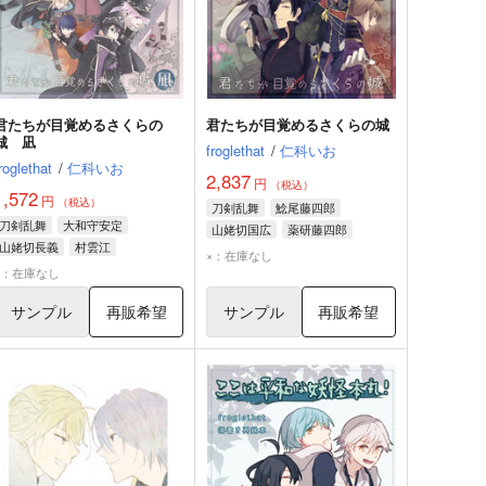
君たちが目覚めるさくらの
君たちが目覚めるさくらの城
城 凪
froglethat
/
仁科いお
roglethat
/
仁科いお
2,837
円
（税込）
1,572
円
（税込）
刀剣乱舞
鯰尾藤四郎
刀剣乱舞
大和守安定
山姥切国広
薬研藤四郎
山姥切長義
村雲江
×：在庫なし
×：在庫なし
サンプル
再販希望
サンプル
再販希望