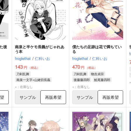
た後
南泉と半ケモ長義がじゃれあ
僕たちの足跡は花で満ちてい
う本
る
f
froglethat
/
仁科いお
froglethat
/
仁科いお
143
470
円
円
（税込）
（税込）
刀剣乱舞
刀剣乱舞
物吉貞宗
南泉一文字×山姥切長義
後藤藤四郎
鯰尾藤四郎
南泉一文字
山姥切長義
×：在庫なし
×：在庫なし
希望
サンプル
再販希望
サンプル
再販希望