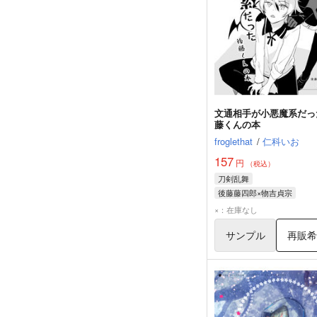
文通相手が小悪魔系だっ
藤くんの本
froglethat
/
仁科いお
157
円
（税込）
刀剣乱舞
後藤藤四郎×物吉貞宗
後藤藤四郎
物吉貞宗
×：在庫なし
サンプル
再販