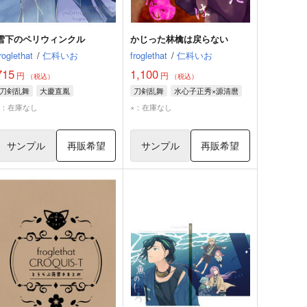
雪下のペリウィンクル
かじった林檎は戻らない
roglethat
/
仁科いお
froglethat
/
仁科いお
715
1,100
円
円
（税込）
（税込）
刀剣乱舞
大慶直胤
刀剣乱舞
水心子正秀×源清麿
×：在庫なし
×：在庫なし
サンプル
再販希望
サンプル
再販希望