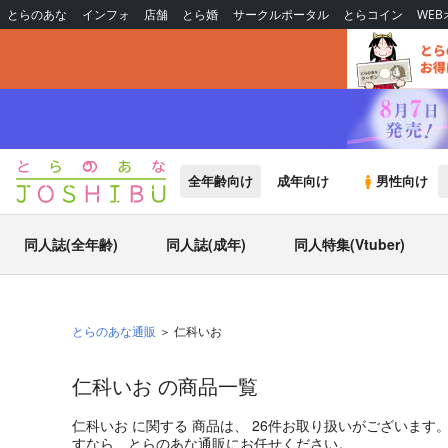
とらのあな
インフォ
店舗
とら婚
サークルポータル
とらコイン
WE
全年齢向け
成年向け
男性向け
同人誌(全年齢)
同人誌(成年)
同人特集(Vtuber)
とらのあな通販
仁科いお
仁科いお の商品一覧
仁科いお
に関する
商品
は、
26
件お取り扱いがございます
すなら、とらのあな通販にお任せください。