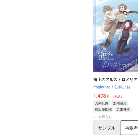
海上のアルストロメリア
froglethat
/
仁科いお
1,408
円
（税込）
刀剣乱舞
加州清光
前田藤四郎
男審神者
×：在庫なし
サンプル
再販