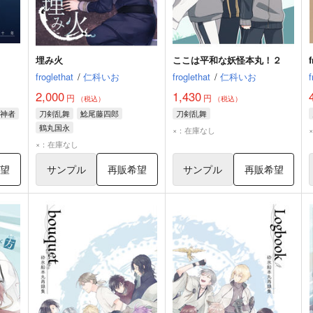
埋み火
ここは平和な妖怪本丸！２
froglethat
/
仁科いお
froglethat
/
仁科いお
f
2,000
1,430
円
円
（税込）
（税込）
神者
刀剣乱舞
鯰尾藤四郎
刀剣乱舞
鶴丸国永
×：在庫なし
×：在庫なし
希望
サンプル
再販希望
サンプル
再販希望