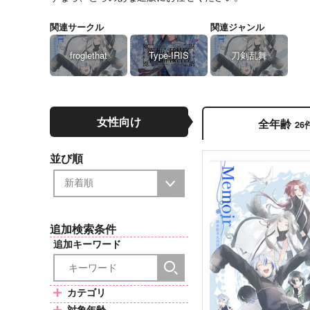
関連サークル
関連ジャンル
froglethat
Type-IRIS
刀剣乱舞
女性向け
全年齢
26
並び順
追加検索条件
追加キーワード
カテゴリ
対象年齢