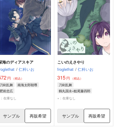
深海のディアスキア
こいのえさやり
roglethat
/
仁科いお
froglethat
/
仁科いお
572
315
円
円
（税込）
（税込）
刀剣乱舞
南海太郎朝尊
刀剣乱舞
肥前忠広
鶴丸国永×鯰尾藤四郎
鯰尾藤四郎
鶴丸国永
×：在庫なし
×：在庫なし
一期一振
サンプル
再販希望
サンプル
再販希望