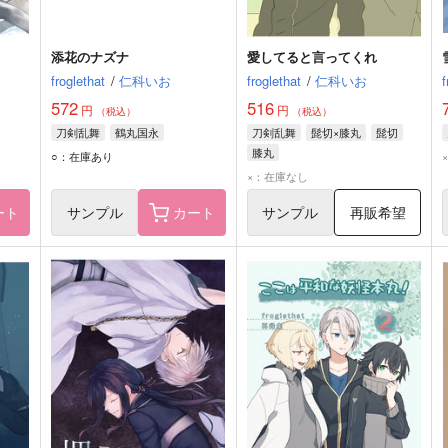
添花のナズナ
愛してると言ってくれ
froglethat
/
仁科いお
froglethat
/
仁科いお
f
572
516
円
円
（税込）
（税込）
刀剣乱舞
鶴丸国永
刀剣乱舞
髭切×膝丸
髭切
膝丸
○：在庫あり
×：在庫なし
ート
サンプル
カート
サンプル
再販希望