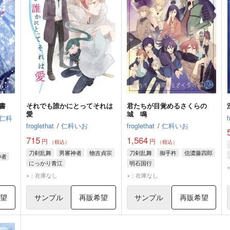
書
それでも誰かにとってそれは
君たちが目覚めるさくらの
愛
城 鳴
仁科
f
froglethat
/
仁科いお
froglethat
/
仁科いお
715
1,564
円
円
（税込）
（税込）
刀剣乱舞
男審神者
物吉貞宗
刀剣乱舞
御手杵
信濃藤四郎
神者
にっかり青江
明石国行
×：在庫なし
×：在庫なし
希望
サンプル
再販希望
サンプル
再販希望