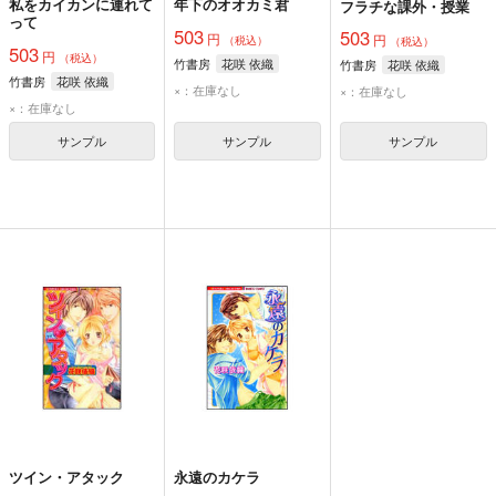
私をカイカンに連れて
年下のオオカミ君
フラチな課外・授業
って
503
503
円
円
（税込）
（税込）
503
円
（税込）
竹書房
花咲 依織
竹書房
花咲 依織
竹書房
花咲 依織
×：在庫なし
×：在庫なし
×：在庫なし
サンプル
サンプル
サンプル
ツイン・アタック
永遠のカケラ