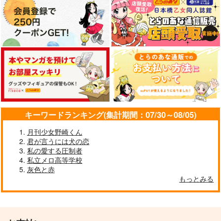
キーワードランキング(集計期間：07/30～08/05)
月刊少女野崎くん
君が言うには犬の恋
私の愛する圧制者
私立メロ高等学校
灰色と赤
もっとみる