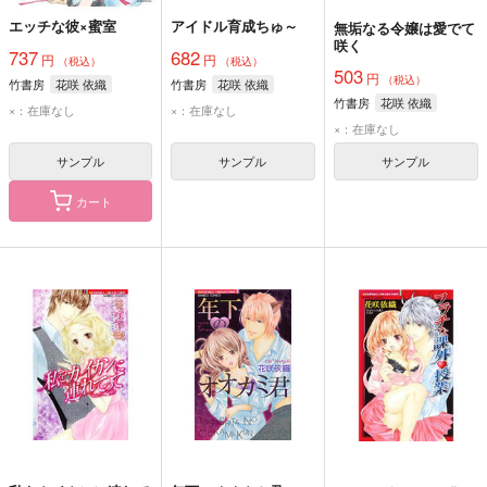
エッチな彼×蜜室
アイドル育成ちゅ～
無垢なる令嬢は愛でて
咲く
737
682
円
円
（税込）
（税込）
503
円
（税込）
竹書房
花咲 依織
竹書房
花咲 依織
竹書房
花咲 依織
×：在庫なし
×：在庫なし
×：在庫なし
サンプル
サンプル
サンプル
カート