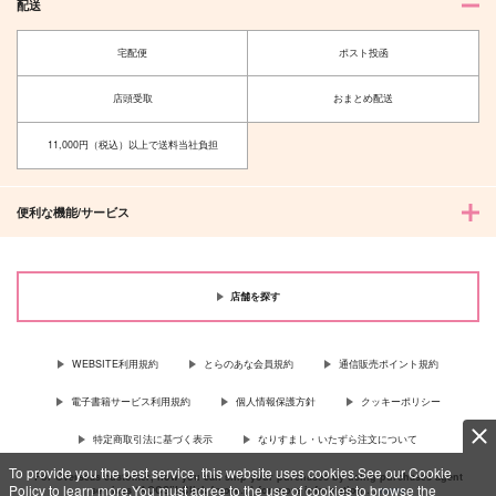
配送
宅配便
ポスト投函
店頭受取
おまとめ配送
11,000円（税込）以上で送料当社負担
便利な機能/サービス
店舗を探す
WEBSITE利用規約
とらのあな会員規約
通信販売ポイント規約
電子書籍サービス利用規約
個人情報保護方針
クッキーポリシー
特定商取引法に基づく表示
なりすまし・いたずら注文について
To provide you the best service, this website uses cookies.See our Cookie
For Overseas customer, now you can ship your purchases by using purchases agent
Policy to learn more.You must agree to the use of cookies to browse the
services “AOCS”! Click {more…} for more information …
more