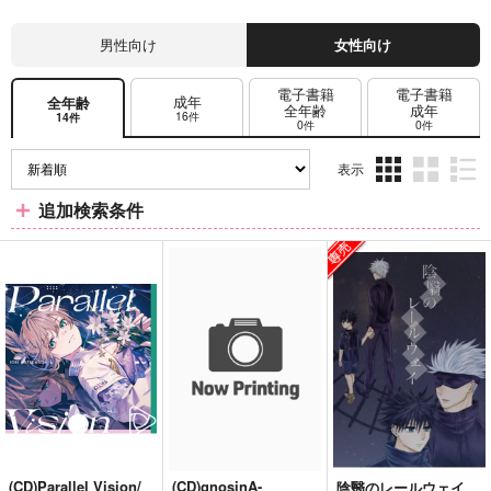
男性向け
女性向け
電子書籍
電子書籍
成年
全年齢
全年齢
成年
16件
14件
0件
0件
表示
3カ
2カ
1カ
追加検索条件
ラ
ラ
ラ
ム
ム
ム
表
表
表
示
示
示
(CD)Parallel Vision/
(CD)gnosinA-
陰翳のレールウェイ