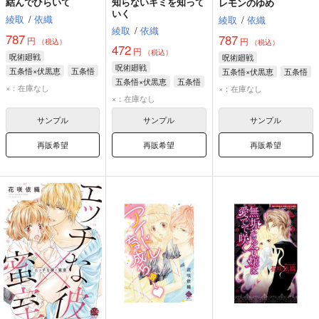
結んでひらいて
知らないキミを知って
レモンのゆめ
いく
綾取
/
依織
綾取
/
依織
綾取
/
依織
787
787
円
円
（税込）
（税込）
472
円
（税込）
呪術廻戦
呪術廻戦
呪術廻戦
五条悟×伏黒恵
五条悟
五条悟×伏黒恵
五条悟
五条悟×伏黒恵
五条悟
伏黒恵
伏黒恵
×：在庫なし
×：在庫なし
伏黒恵
×：在庫なし
サンプル
サンプル
サンプル
再販希望
再販希望
再販希望