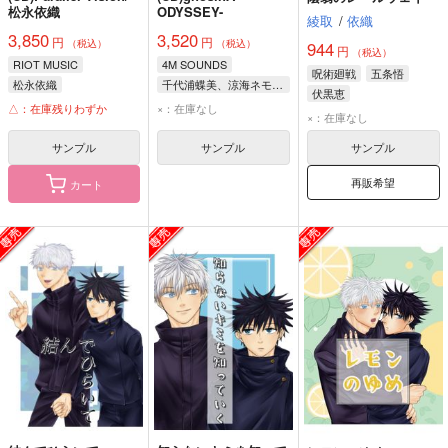
松永依織
ODYSSEY-
綾取
/
依織
3,850
3,520
円
円
（税込）
（税込）
944
円
（税込）
RIOT MUSIC
4M SOUNDS
呪術廻戦
五条悟
松永依織
千代浦蝶美、涼海ネモ、音ノ乃のの、セレナーデ・オックスブラッド、松永依織、巫てんり
伏黒恵
△：在庫残りわずか
×：在庫なし
×：在庫なし
サンプル
サンプル
サンプル
再販希望
カート