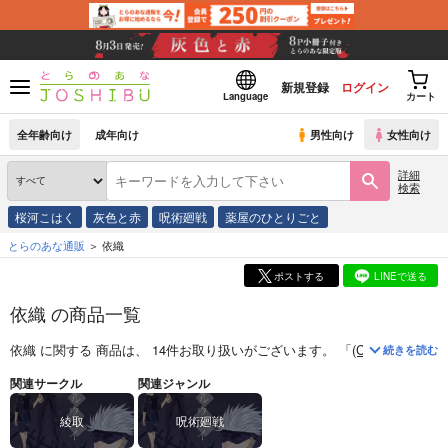
新規登録
ログイン
Language
カート
全年齢向け
成年向け
男性向け
女性向け
詳細
検索
桜河こはく
灰色と赤
呪術廻戦
薬屋のひとりごと
とらのあな通販
依織
ポストする
LINEで送る
依織 の商品一覧
依織
に関する
商品
は、
14
件お取り扱いがございます。
「
(CD)Parallel 
続きを読む
関連サークル
関連ジャンル
綾取
呪術廻戦