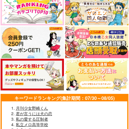
キーワードランキング(集計期間：07/30～08/05)
月刊少女野崎くん
君が言うには犬の恋
私の愛する圧制者
私立メロ高等学校