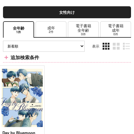
女性向け
電子書籍
電子書籍
成年
全年齢
全年齢
成年
2件
1件
0件
0件
表示
3カ
2カ
1カ
追加検索条件
ラ
ラ
ラ
ム
ム
ム
表
表
表
示
示
示
Day by Bluemoon