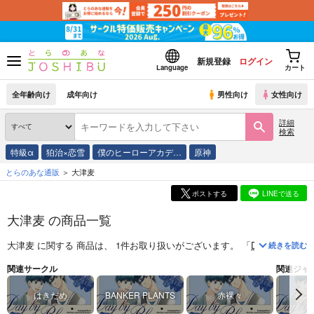
新規登録
ログイン
Language
カート
全年齢向け
成年向け
男性向け
女性向け
詳細
検索
特級α
狛治×恋雪
僕のヒーローアカデ…
原神
とらのあな通販
大津麦
ポストする
LINEで送る
大津麦 の商品一覧
大津麦
に関する
商品
は、
1
件お取り扱いがございます。
「
Day by Bluemo
続きを読む
関連サークル
関連ジャ
はきだめ
BANKER PLANTS
赤裸々
ス