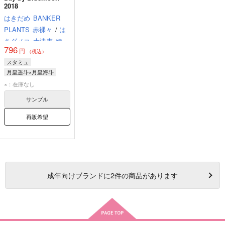
2018
はきだめ
BANKER
PLANTS
赤裸々
/
は
きダメコ
大津麦
綾瀬
796
円
りょう
（税込）
スタミュ
月皇遥斗×月皇海斗
月皇海斗
月皇遥斗
×：在庫なし
サンプル
再販希望
成年
向けブランドに
2
件の商品があります