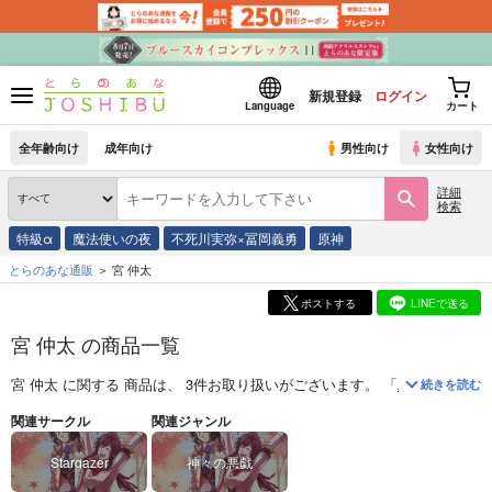
新規登録
ログイン
Language
カート
全年齢向け
成年向け
男性向け
女性向け
詳細
検索
特級α
魔法使いの夜
不死川実弥×冨岡義勇
原神
とらのあな通販
宮 仲太
ポストする
LINEで送る
宮 仲太 の商品一覧
宮 仲太
に関する
商品
は、
3
件お取り扱いがございます。
「
Autumnus Mill
続きを読む
関連サークル
関連ジャンル
Stargazer
神々の悪戯