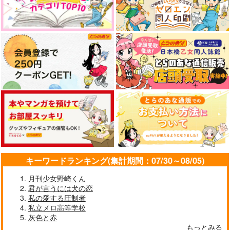
キーワードランキング(集計期間：07/30～08/05)
月刊少女野崎くん
君が言うには犬の恋
私の愛する圧制者
私立メロ高等学校
灰色と赤
もっとみる