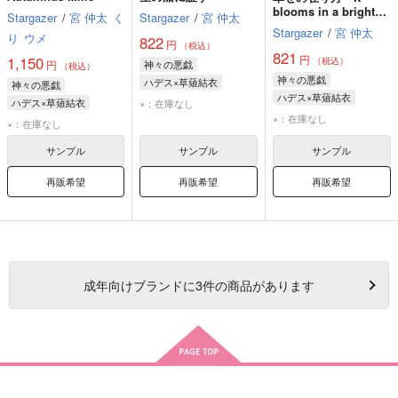
blooms in a brighter
Stargazer
/
宮 仲太
く
Stargazer
/
宮 仲太
worldー
Stargazer
/
宮 仲太
り
ウメ
822
円
（税込）
821
円
1,150
（税込）
円
神々の悪戯
（税込）
神々の悪戯
ハデス×草薙結衣
神々の悪戯
ハデス×草薙結衣
ハデス・アイドネウス
ハデス×草薙結衣
×：在庫なし
ハデス・アイドネウス
草薙結衣
×：在庫なし
ハデス・アイドネウス
×：在庫なし
草薙結衣
草薙結衣
サンプル
サンプル
サンプル
再販希望
再販希望
再販希望
成年
向けブランドに
3
件の商品があります