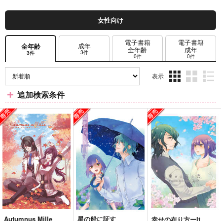
女性向け
電子書籍
電子書籍
成年
全年齢
全年齢
成年
3件
3件
0件
0件
表示
3カ
2カ
1カ
追加検索条件
ラ
ラ
ラ
ム
ム
ム
表
表
表
示
示
示
Autumnus Mille
星の船に証す
幸せの在り方ーIt