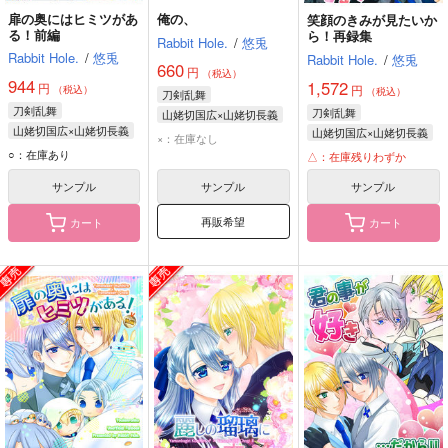
扉の奥にはヒミツがあ
俺の、
笑顔のきみが見たいか
る！前編
ら！再録集
Rabbit Hole.
/
悠兎
Rabbit Hole.
/
悠兎
Rabbit Hole.
/
悠兎
660
円
（税込）
944
1,572
円
円
（税込）
（税込）
刀剣乱舞
刀剣乱舞
刀剣乱舞
山姥切国広×山姥切長義
山姥切国広×山姥切長義
山姥切国広×山姥切長義
山姥切国広
×：在庫なし
山姥切国広
山姥切国広
○：在庫あり
山姥切長義
△：在庫残りわずか
山姥切長義
山姥切長義
サンプル
サンプル
サンプル
再販希望
カート
カート