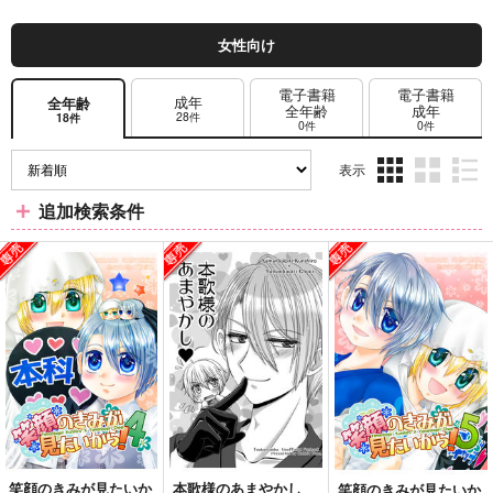
女性向け
電子書籍
電子書籍
成年
全年齢
全年齢
成年
28件
18件
0件
0件
表示
3カ
2カ
1カ
追加検索条件
ラ
ラ
ラ
ム
ム
ム
表
表
表
示
示
示
笑顔のきみが見たいか
本歌様のあまやかし
笑顔のきみが見たいか