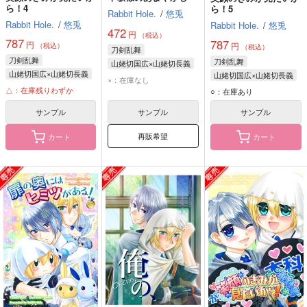
ら！4
ら！5
Rabbit Hole.
/
悠兎
Rabbit Hole.
/
悠兎
Rabbit Hole.
/
悠兎
472
円
（税込）
787
787
円
円
（税込）
（税込）
刀剣乱舞
刀剣乱舞
刀剣乱舞
山姥切国広×山姥切長義
山姥切国広×山姥切長義
山姥切国広×山姥切長義
山姥切国広
×：在庫なし
山姥切国広
山姥切国広
△：在庫残りわずか
山姥切長義
○：在庫あり
山姥切長義
山姥切長義
サンプル
サンプル
サンプル
再販希望
カート
カート