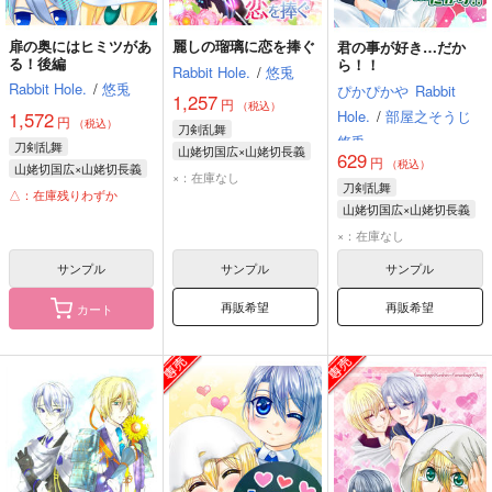
扉の奥にはヒミツがあ
麗しの瑠璃に恋を捧ぐ
君の事が好き…だか
る！後編
ら！！
Rabbit Hole.
/
悠兎
Rabbit Hole.
/
悠兎
ぴかぴかや
Rabbit
1,257
円
（税込）
Hole.
/
部屋之そうじ
1,572
円
（税込）
刀剣乱舞
悠兎
刀剣乱舞
山姥切国広×山姥切長義
629
円
（税込）
山姥切国広×山姥切長義
山姥切国広
×：在庫なし
刀剣乱舞
山姥切国広
△：在庫残りわずか
山姥切長義
山姥切国広×山姥切長義
山姥切長義
山姥切国広
×：在庫なし
山姥切長義
サンプル
サンプル
サンプル
再販希望
再販希望
カート