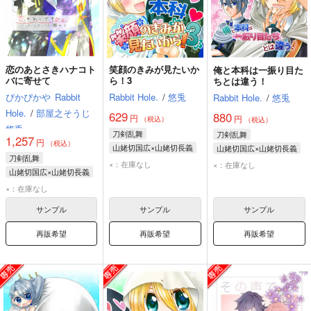
恋のあとさきハナコト
笑顔のきみが見たいか
俺と本科は一振り目た
バに寄せて
ら！3
ちとは違う！
ぴかぴかや
Rabbit
Rabbit Hole.
/
悠兎
Rabbit Hole.
/
悠兎
Hole.
/
部屋之そうじ
629
880
円
円
（税込）
（税込）
悠兎
刀剣乱舞
刀剣乱舞
1,257
円
（税込）
山姥切国広×山姥切長義
山姥切国広×山姥切長義
刀剣乱舞
山姥切国広
山姥切国広
×：在庫なし
×：在庫なし
山姥切国広×山姥切長義
山姥切長義
山姥切長義
山姥切国広
×：在庫なし
山姥切長義
サンプル
サンプル
サンプル
再販希望
再販希望
再販希望