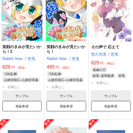
笑顔のきみが見たいか
笑顔のきみが見たいか
その声で 応えて
ら！2
ら！
悠久烏兎
/
悠兎
Rabbit Hole.
/
悠兎
Rabbit Hole.
/
悠兎
629
円
（税込）
629
495
円
円
（税込）
（税込）
鬼滅の刃
刀剣乱舞
刀剣乱舞
錆兎×冨岡義勇
錆兎
山姥切国広×山姥切長義
山姥切国広×山姥切長義
冨岡義勇
×：在庫なし
山姥切国広
山姥切国広
×：在庫なし
×：在庫なし
山姥切長義
山姥切長義
サンプル
サンプル
サンプル
再販希望
再販希望
再販希望