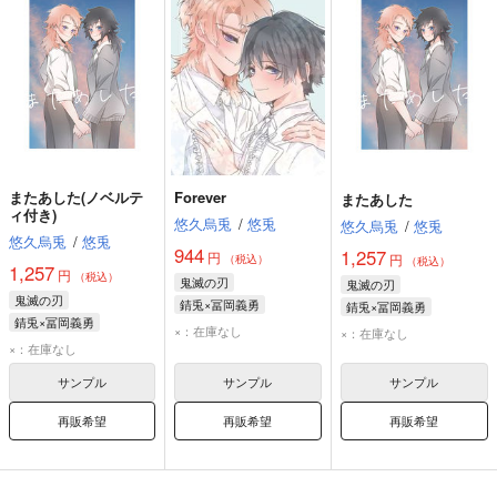
またあした(ノベルテ
Forever
またあした
ィ付き)
悠久烏兎
/
悠兎
悠久烏兎
/
悠兎
悠久烏兎
/
悠兎
944
1,257
円
円
（税込）
（税込）
1,257
円
（税込）
鬼滅の刃
鬼滅の刃
鬼滅の刃
錆兎×冨岡義勇
錆兎×冨岡義勇
錆兎×冨岡義勇
×：在庫なし
×：在庫なし
×：在庫なし
サンプル
サンプル
サンプル
再販希望
再販希望
再販希望