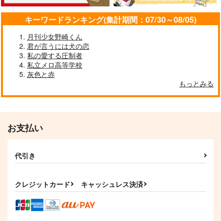
キーワードランキング(集計期間：07/30～08/05)
月刊少女野崎くん
君が言うには犬の恋
私の愛する圧制者
私立メロ高等学校
灰色と赤
もっとみる
お支払い
代引き
クレジットカード
キャッシュレス決済