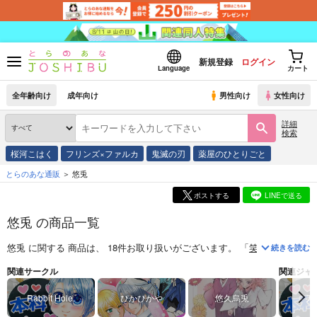
新規登録
ログイン
Language
カート
全年齢向け
成年向け
男性向け
女性向け
詳細
検索
桜河こはく
フリンズ×ファルカ
鬼滅の刃
薬屋のひとりごと
とらのあな通販
悠兎
ポストする
LINEで送る
悠兎 の商品一覧
悠兎
に関する
商品
は、
18
件お取り扱いがございます。
「
笑顔のきみが見
続きを読む
関連サークル
関連ジャ
Rabbit Hole.
ぴかぴかや
悠久烏兎
刀