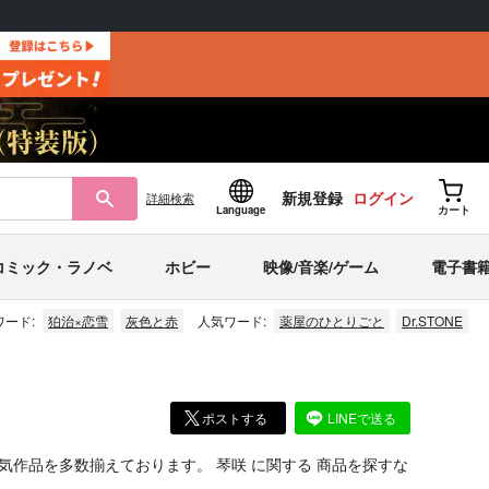
新規登録
ログイン
詳細
検索
Language
カート
コミック・ラノベ
ホビー
映像/音楽/ゲーム
電子書
ード:
狛治×恋雪
灰色と赤
人気ワード:
薬屋のひとりごと
Dr.STONE
ポストする
LINEで送る
気作品を多数揃えております。
琴咲
に関する
商品
を探すな