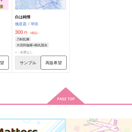
白は純情
幾星霜
/
琴咲
300
円
（税込）
刀剣乱舞
大倶利伽羅×鶴丸国永
大倶利伽羅
鶴丸国永
×：在庫なし
希望
サンプル
再販希望