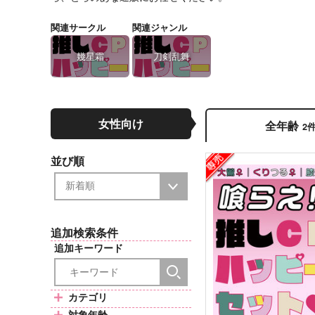
関連サークル
関連ジャンル
幾星霜
刀剣乱舞
女性向け
全年齢
2
並び順
追加検索条件
追加キーワード
カテゴリ
対象年齢