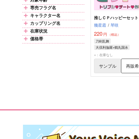
専売フラグ名
キャラクター名
推しＣＰハッピーセット
カップリング名
幾星霜
/
琴咲
在庫状況
220
円
（税込）
価格帯
刀剣乱舞
大倶利伽羅×鶴丸国永
大倶利伽羅
鶴丸国永
×：在庫なし
サンプル
再販