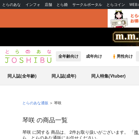
とらのあな
インフォ
店舗
とら婚
サークルポータル
とらコイン
WE
全年齢向け
成年向け
男性向け
同人誌(全年齢)
同人誌(成年)
同人特集(Vtuber)
とらのあな通販
琴咲
琴咲 の商品一覧
琴咲
に関する
商品
は、
2
件お取り扱いがございます。
「
推
ら、とらのあな通販にお任せください。