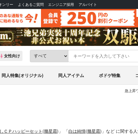
Bオンリー
よくあるご質問
エンジニア採用
アルバイト
女性向け
同人特集(オリジナル)
同人アイテム
ボドゲ特集
急上昇ワ
しＣＰハッピーセット
(
幾星霜
)」
「
白は純情
(
幾星霜
)」
など
に関する人