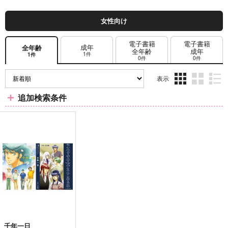
女性向け
電子書籍
電子書籍
成年
全年齢
全年齢
成年
1件
1件
0件
0件
表示
3カ
2カ
1カ
追加検索条件
ラ
ラ
ラ
ム
ム
ム
表
表
表
示
示
示
千年一日