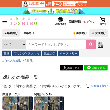
新規登録
ログイン
Language
カート
全年齢向け
成年向け
男性向け
女性向け
詳細
検索
三間
フリンズ×ファルカ
鬼滅の刃
タペストリー
とらのあな通販
2型 改
ポストする
LINEで送る
2型 改 の商品一覧
2型 改
に関する
商品
は、
1
件お取り扱いがございます。
「
千年一日
(
千年
続きを読む
関連サークル
関連ジャンル
鎧伝サムライトルー
千年一日企画
パー