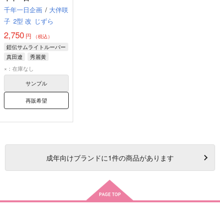
千年一日企画
/
大伴咲
子
2型 改
じずら
2,750
円
（税込）
鎧伝サムライトルーパー
真田遼
秀麗黄
伊達征士
×：在庫なし
サンプル
再販希望
成年
向けブランドに
1
件の商品があります