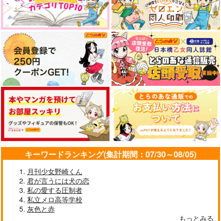
キーワードランキング(集計期間：07/30～08/05)
月刊少女野崎くん
君が言うには犬の恋
私の愛する圧制者
私立メロ高等学校
灰色と赤
もっとみる