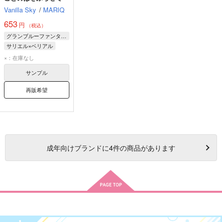
Vanilla Sky
/
MARIQ
653
円
（税込）
グランブルーファンタジー
サリエル×ベリアル
ベリアル
サリエル
×：在庫なし
サンプル
再販希望
成年
向けブランドに
4
件の商品があります