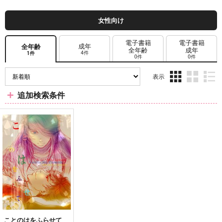
女性向け
電子書籍
電子書籍
成年
全年齢
全年齢
成年
4件
1件
0件
0件
表示
3カ
2カ
1カ
追加検索条件
ラ
ラ
ラ
ム
ム
ム
表
表
表
示
示
示
ことのはをふらせて