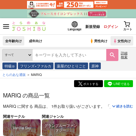
新規登録
ログイン
Language
カート
全年齢向け
成年向け
男性向け
女性向け
詳細
検索
特級α
フリンズ×ファルカ
薬屋のひとりごと
原神
とらのあな通販
MARIQ
ポストする
LINEで送る
MARIQ の商品一覧
MARIQ
に関する
商品
は、
1
件お取り扱いがございます。
「
ことのはをふ
続きを読む
関連サークル
関連ジャンル
グランブルーファン
Vanilla Sky
タジー