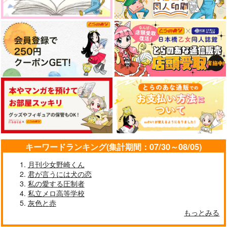
キーワードランキング(集計期間：07/30～08/05)
月刊少女野崎くん
君が言うには犬の恋
私の愛する圧制者
私立メロ高等学校
灰色と赤
もっとみる