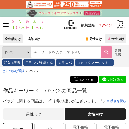
新規登録
ログイン
Language
カート
全年齢向け
成年向け
男性向け
女性向け
詳細
検索
狛治×恋雪
月刊少女野崎くん
カラスバ
コミックマーケット…
とらのあな通販
バッジ
ポストする
LINEで送る
作品キーワード：バッジ の商品一覧
バッジ
に関する
商品
は、
2
件お取り扱いがございます。
「
スレッドエッジ
続きを読む
男性向け
女性向け
電子書籍
電子書籍
成年