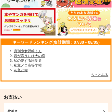
キーワードランキング(集計期間：07/30～08/05)
月刊少女野崎くん
君が言うには犬の恋
私の愛する圧制者
私立メロ高等学校
灰色と赤
もっとみる
お支払い
代引き