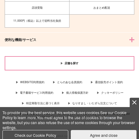
店頭受取
おまとめ配送
11,000円（税込）以上で送料当社負担
便利な機能/サービス
店舗を探す
WEBSITE利用規約
とらのあな会員規約
通信販売ポイント規約
電子書籍サービス利用規約
個人情報保護方針
クッキーポリシー
特定商取引法に基づく表示
なりすまし・いたずら注文について
To provide you the best service, this website uses cookies.See our Cookie
For Overseas customer, now you can ship your purchases by using purchases agent
Policy to learn more.You must agree to the use of cookies to browse the
services “AOCS”! Click {more…} for more information …
more
website, but you can also refuse the use of some cookies through your browser
settings.
Check our Cookie Policy
Agree and close
c TORANOANA Inc, All Rights Reserved.