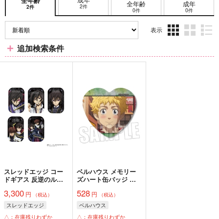
全年齢
全年齢
成年
2件
2件
0件
0件
表示
3カ
2カ
1カ
追加検索条件
ラ
ラ
ラ
ム
ム
ム
表
表
表
示
示
示
スレッドエッジ コー
ベルハウス メモリー
ドギアス 反逆のルル
ズハート缶バッジ 東
ーシュ メモリアルピ
京リベンジャーズ A
3,300
528
円
円
クチャーズ スクエア
（税込）
（税込）
缶バッジコレクション
スレッドエッジ
ベルハウス
BOX
△：在庫残りわずか
△：在庫残りわずか