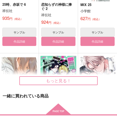
25時、赤坂で 6
恋知らずの神様に捧
MIX 25
ぐ 2
祥伝社
小学館
祥伝社
935
627
円
円
（税込）
（税込）
924
円
（税込）
サンプル
サンプル
サンプル
作品詳細
作品詳細
作品詳細
もっと見る！
一緒に買われている商品
メルティング・アウト
御曹司のセフレから逃
まだ捨てられないでい
ライン
げられない
る