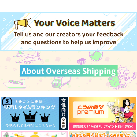
祥伝社
祥伝社
祥伝社
858
858
880
円
円
円
（税込）
（税込）
（税込）
サンプル
サンプル
サンプル
作品詳細
作品詳細
作品詳細
STAYGOLD それか
春風のエトランゼ 6
友だちと、あやまち。
ら。 4
祥伝社
祥伝社
祥伝社
858
880
円
円
（税込）
（税込）