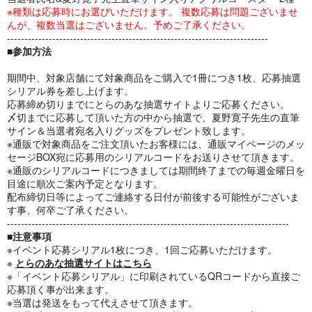
※種類は応募時にお選びいただけます。 複数応募は問題ございませ
んが、複数当選はございません。予めご了承ください。
---------------------------------------------------------------------------
■参加方法
期間中、対象店舗にて対象商品をご購入で1冊につき1枚、応募抽選
シリアル券を差し上げます。
応募締め切りまでにとらのあな抽選サイトよりご応募ください。
〆切までに応募して頂いた方の中から抽選で、夏野寛子先生の直筆
サイン＆当選者宛名入りグッズをプレゼント致します。
※通販で対象商品をご注文頂いたお客様には、通販マイページのメッ
セージBOX宛に応募用のシリアルコードをお送りさせて頂きます。
※通販のシリアルコードにつきましては期間終了までの毎週金曜日を
目途に順次ご案内予定となります。
配布締切日等によってご連絡する日付が前後する可能性がございま
す事、何卒ご了承ください。
---------------------------------------------------------------------------------
■注意事項
※イベント応募シリアル1枚につき、1回ご応募いただけます。
※
とらのあな抽選サイトはこちら
※「イベント応募シリアル」に印刷されているQRコードから直接ご
応募頂く事が出来ます。
※当選は発送をもって代えさせて頂きます。