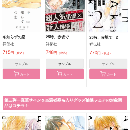
冬知らずの恋
25時、赤坂で
25時、赤坂で 2
祥伝社
祥伝社
祥伝社
715
748
770
円
円
円
（税込）
（税込）
（税込）
サンプル
サンプル
サンプル
カート
カート
カート
第二弾 直筆サイン＆当選者宛名入りグッズ抽選フェアの対象商
品はコチラ！