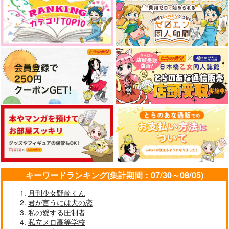
902
円
（税込）
サンプル
サンプル
サンプル
作品詳細
作品詳細
作品詳細
キーワードランキング(集計期間：07/30～08/05)
君と家族みたいなそれ
メイドインアビス 15
プレイゴッド
以上
竹書房
大洋図書
月刊少女野崎くん
一迅社
君が言うには犬の恋
1,100
935
円
円
（税込）
（税込）
私の愛する圧制者
869
円
（税込）
私立メロ高等学校