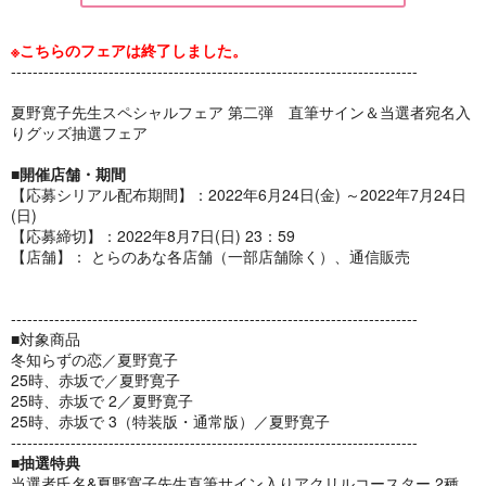
※こちらのフェアは終了しました。
---------------------------------------------------------------------------
夏野寛子先生スペシャルフェア 第二弾 直筆サイン＆当選者宛名入
25時、赤坂で 2
特装版 25時、赤坂
りグッズ抽選フェア
で 3
祥伝社
祥伝社
■開催店舗・期間
770
円
（税込）
1,056
【応募シリアル配布期間】：2022年6月24日(金) ～2022年7月24日
円
（税込）
(日)
【応募締切】：2022年8月7日(日) 23：59
サンプル
サンプル
【店舗】： とらのあな各店舗（一部店舗除く）、通信販売
カート
注文不可
---------------------------------------------------------------------------
■対象商品
冬知らずの恋／夏野寛子
25時、赤坂で／夏野寛子
25時、赤坂で 2／夏野寛子
25時、赤坂で 3（特装版・通常版）／夏野寛子
---------------------------------------------------------------------------
■抽選特典
当選者氏名&夏野寛子先生直筆サイン入りアクリルコースター 2種