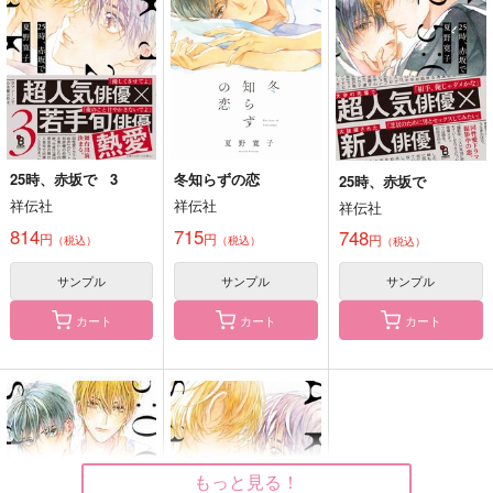
25時、赤坂で 3
冬知らずの恋
25時、赤坂で
祥伝社
祥伝社
祥伝社
814
715
748
円
円
円
（税込）
（税込）
（税込）
サンプル
サンプル
サンプル
カート
カート
カート
もっと見る！