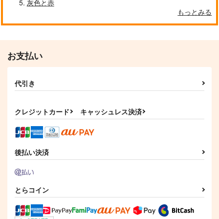
灰色と赤
サンプル
サンプル
サンプル
もっとみる
作品詳細
作品詳細
作品詳細
お支払い
代引き
クレジットカード
キャッシュレス決済
後払い決済
君に贈るキヅタ 2
ヤンデレ殺し!! 2
魔法少女ノ魔女裁判 2
KADOKAWA
祥伝社
KADOKAWA
946
825
924
円
円
円
（税込）
（税込）
（税込）
とらコイン
サンプル
サンプル
サンプル
作品詳細
作品詳細
作品詳細