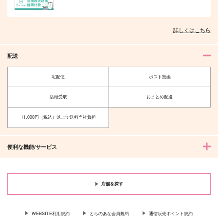
詳しくはこちら
配送
宅配便
ポスト投函
店頭受取
おまとめ配送
11,000円（税込）以上で送料当社負担
制服、深夜2時。 2
666DOPES
実況禁止のアフターナ
イト
竹書房
KADOKAWA
イースト・プレス
便利な機能/サービス
858
946
円
円
（税込）
（税込）
792
円
（税込）
サンプル
サンプル
サンプル
店舗を探す
作品詳細
作品詳細
作品詳細
WEBSITE利用規約
とらのあな会員規約
通信販売ポイント規約