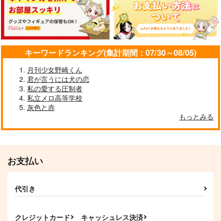
キーワードランキング(集計期間：07/30～08/05)
月刊少女野崎くん
君が言うには犬の恋
私の愛する圧制者
私立メロ高等学校
灰色と赤
もっとみる
お支払い
代引き
クレジットカード
キャッシュレス決済