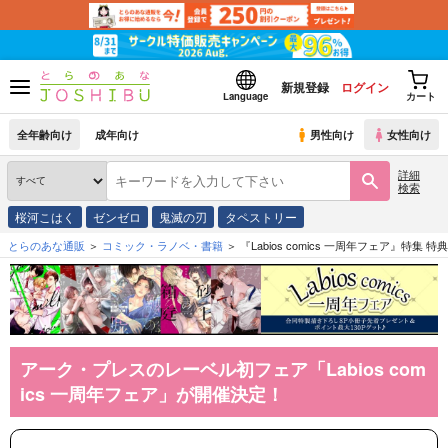
新規登録
ログイン
Language
カート
全年齢向け
成年向け
男性向け
女性向け
詳細
検索
桜河こはく
ゼンゼロ
鬼滅の刃
タペストリー
とらのあな通販
コミック・ラノベ・書籍
『Labios comics 一周年フェア』特集
アーク・プレスのレーベル初フェア「Labios com
ics 一周年フェア」が開催決定！