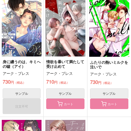
身に纏うのは、キミへ
情欲を暴いて満たして
ふたりの熱いミルクを
の嘘（アイ）
受け止めて
注いで
アーク・プレス
アーク・プレス
アーク・プレス
730
710
730
円
円
円
（税込）
（税込）
（税込）
サンプル
サンプル
サンプル
カート
カート
注文不可