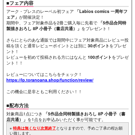
■フェア内容
アーク・プレスのレーベル初フェア
「Labios comics 一周年フ
ェア」
が開催決定！
期間中、フェア対象作品を2冊ご購入毎に先着で
「5作品合同特
製描きおろし 8P 小冊子（書店共通）」
をプレゼント！
さらにとらのあな通販では期間中にフェア対象商品にレビュー投
稿を頂くと通常レビューポイントとは別に
30ポイント
をプレゼ
ント！
レビューを初めて投稿される方にはなんと
100ポイント
をプレゼ
ント！！
レビューについてはこちらをチェック！
https://lp.toranoana.shop/function/review/
この機会に是非ともご利用ください！！
■配布方法
対象商品1点につき
「5作品合同特製描きおろし 8P 小冊子（書
店共通）」
を1点をお申込みいただく事が可能です。
※
特典は無くなり次第終了
となりますので、予めご了承の程お願
い致します。