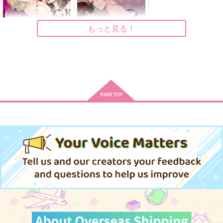
もっと見る！
愛で固めた砂上の箱庭
素顔のあなたとキスが
したい
アーク・プレス
アーク・プレス
730
円
（税込）
760
円
（税込）
サンプル
サンプル
カート
カート