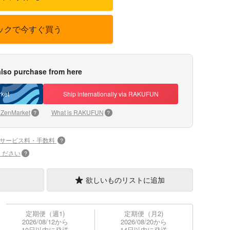
ックで今すぐ買う
lso purchase from here
ket
Ship internationally via RAKUFUN
 ZenMarket
What is RAKUFUN
?
?
+サービス料・手数料
?
ください
?
欲しいものリストに追加
定期便（週1)
定期便（月2)
2026/08/12から
2026/08/20から
10日以内に発送
14日以内に発送