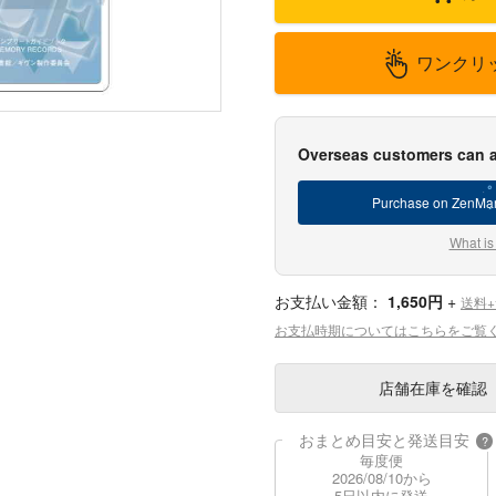
ワンクリ
Overseas customers can a
Purchase on ZenMar
What is
お支払い金額：
1,650円
+
送料
お支払時期についてはこちらをご覧
店舗在庫
を確認
おまとめ目安と発送目安
?
毎度便
2026/08/10から
5日以内に発送