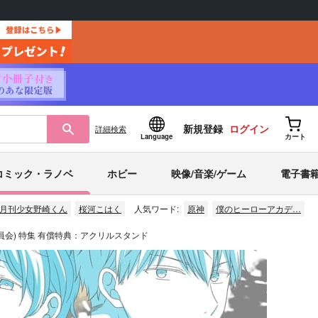
新規登録
ログイン
詳細
検索
Language
カート
コミック・ラノベ
ホビー
映像/音楽/ゲーム
電子書
月刊少女野崎くん
桜河こはく
人気ワード:
原神
僕のヒーローアカデ…
委員会) 特集 有償特典：アクリルスタンド