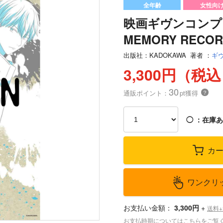
全年齢
女性向
映画ギヴンコンプリ
MEMORY RECOR
出版社：
KADOKAWA
著者
：
ギ
3,300円（税
30
通販ポイント：
pt獲得
？
◯
：在庫あ
カ
ワンクリ
お支払い金額：
3,300円
+
送料
お支払時期についてはこちらをご覧