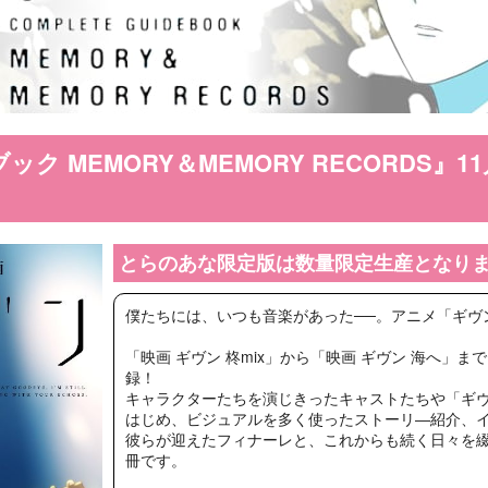
ク MEMORY＆MEMORY RECORDS』
とらのあな限定版は数量限定生産となり
僕たちには、いつも音楽があった──。アニメ「ギヴ
「映画 ギヴン 柊mix」から「映画 ギヴン 海へ
録！
キャラクターたちを演じきったキャストたちや「ギ
はじめ、ビジュアルを多く使ったストーリ―紹介、
彼らが迎えたフィナーレと、これからも続く日々を
冊です。