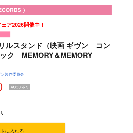
ORDS ）
ェア2026開催中！
け
リルスタンド（映画 ギヴン コン
ク MEMORY＆MEMORY
ヴン製作委員会
込）
AOCS
不可
り
ートに入れる