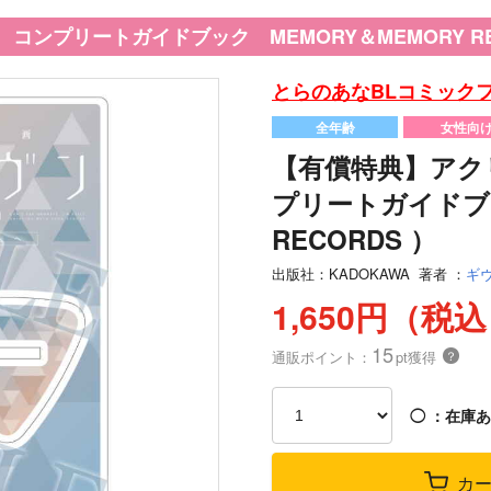
ンプリートガイドブック MEMORY＆MEMORY REC
とらのあなBLコミックフ
全年齢
女性向
【有償特典】アク
プリートガイドブッ
RECORDS ）
出版社：
KADOKAWA
著者
：
ギ
1,650円（税
15
通販ポイント：
pt獲得
？
◯
：在庫あ
カ