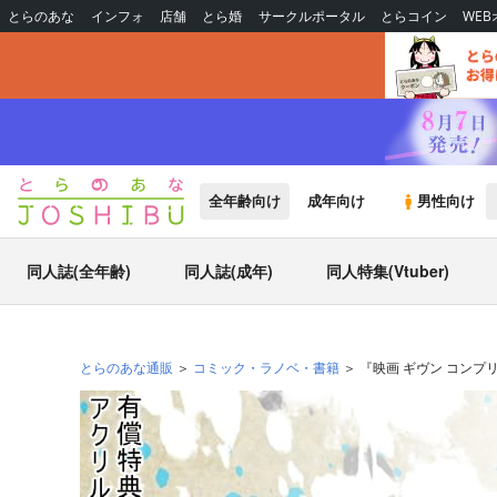
とらのあな
インフォ
店舗
とら婚
サークルポータル
とらコイン
WE
全年齢向け
成年向け
男性向け
同人誌(全年齢)
同人誌(成年)
同人特集(Vtuber)
とらのあな通販
コミック・ラノベ・書籍
『映画 ギヴン コンプリ