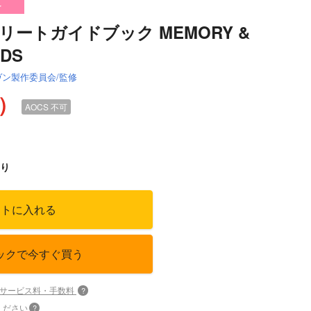
け
ートガイドブック MEMORY &
DS
ヴン製作委員会/監修
込）
AOCS
不可
り
ートに入れる
ックで今すぐ買う
+サービス料・手数料
?
ください
?