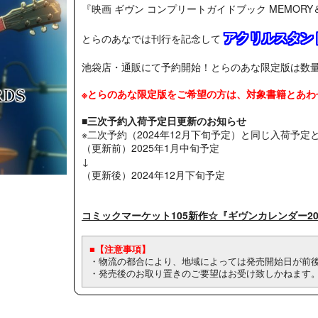
『映画 ギヴン コンプリートガイドブック MEMORY＆
アクリルスタン
とらのあなでは刊行を記念して
池袋店・通販にて予約開始！とらのあな限定版は数
※とらのあな限定版をご希望の方は、対象書籍とあわ
■三次予約入荷予定日更新のお知らせ
※二次予約（2024年12月下旬予定）と同じ入荷予定
（更新前）2025年1月中旬予定
↓
（更新後）2024年12月下旬予定
コミックマーケット105新作☆『ギヴンカレンダー20
■【注意事項】
・物流の都合により、地域によっては発売開始日が前
・発売後のお取り置きのご要望はお受け致しかねます