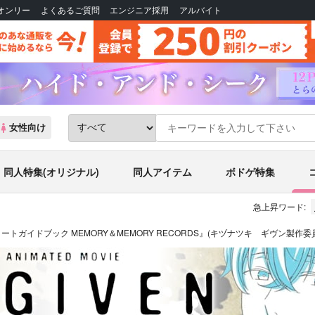
Bオンリー
よくあるご質問
エンジニア採用
アルバイト
女性向け
同人特集(オリジナル)
同人アイテム
ボドゲ特集
急上昇ワード:
ートガイドブック MEMORY＆MEMORY RECORDS』(キヅナツキ ギヴン製作