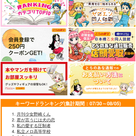
ち晴れ 2
ち晴れ 3
ち晴れ 4
る瞬間 2
る瞬間
KADOKAWA
KADOKAWA
KADOKAWA
KADOKAWA
KADOKAWA
858
858
880
836
836
円
円
円
（税込）
（税込）
円
円
（税込）
（税込）
（税込）
サンプル
サンプル
サンプル
サンプル
サンプル
作品詳細
作品詳細
作品詳細
カート
カート
キーワードランキング(集計期間：07/30～08/05)
月刊少女野崎くん
君が言うには犬の恋
スモークブルーの雨の
スモークブルーの雨の
私の愛する圧制者
ち晴れ 5
ち晴れ 7
私立メロ高等学校
KADOKAWA
KADOKAWA