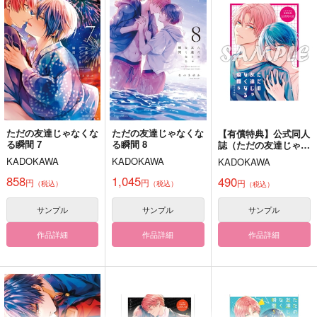
ただの友達じゃなくな
ただの友達じゃなくな
【有償特典】公式同人
る瞬間 7
る瞬間 8
誌（ただの友達じゃな
くなる瞬間 6）
KADOKAWA
KADOKAWA
KADOKAWA
858
1,045
490
円
円
円
（税込）
（税込）
（税込）
サンプル
サンプル
サンプル
作品詳細
作品詳細
作品詳細