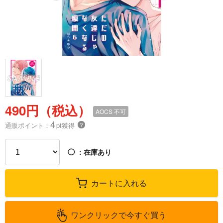
490円（税込）
AOCS
不可
4
通販ポイント：
pt獲得
？
◯
：在庫あり
カートに入れる
ワンクリックで今すぐ買う