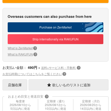
Overseas customers can also purchase from here
Purchase on ZenMarket
Ship internationally via RAKUFUN
What is ZenMarket
?
What is RAKUFUN
?
お支払い金額：
490円
+
送料+サービス料・手数料
?
お支払時期についてはこちらをご覧ください
?
店舗在庫
欲しいものリストに追加
おまとめ目安と発送目安
?
毎度便
定期便（週1)
定期便（月2)
2026/08/10から
2026/08/12から
2026/08/20から
5日以内に発送
10日以内に発送
14日以内に発送