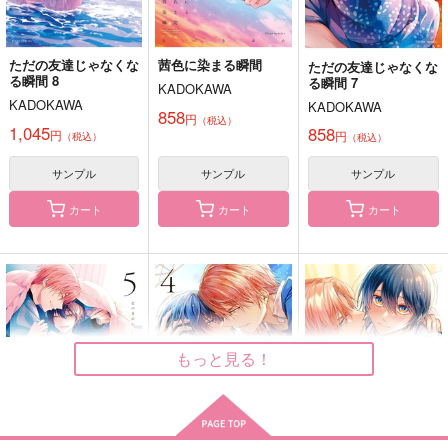
サンプル
サンプル
サンプル
作品詳細
作品詳細
作品詳細
ただの友達じゃなくな
茜色に染まる瞬間
ただの友達じゃなくな
俺の可愛い弟は 2
悠と晴 4
春めく堅物 2
る瞬間 8
る瞬間 7
KADOKAWA
KADOKAWA
KADOKAWA
KADOKAWA
KADOKAWA
KADOKAWA
858
円
（税込）
946
946
924
1,045
円
円
858
円
（税込）
（税込）
円
（税込）
円
（税込）
（税込）
サンプル
サンプル
サンプル
サンプル
サンプル
サンプル
作品詳細
作品詳細
作品詳細
カート
カート
カート
もっと見る！