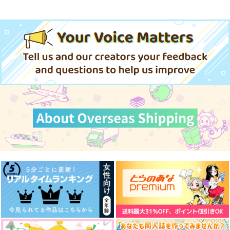
今夜もきみと鉱物ディ
スモークブルーの雨の
【有償特典】アクリル
ただの友達じゃなくな
ただの友達じゃなくな
ただの友達じゃなくな
ナーを 2
ち晴れ 1
スタンド（茜色に染ま
る瞬間 5
る瞬間 4
る瞬間 3
る瞬間）
KADOKAWA
KADOKAWA
KADOKAWA
KADOKAWA
KADOKAWA
KADOKAWA
858
858
1,870
836
836
円
円
836
円
（税込）
（税込）
円
円
（税込）
円
（税込）
（税込）
（税込）
サンプル
サンプル
サンプル
サンプル
サンプル
サンプル
作品詳細
作品詳細
作品詳細
カート
カート
カート
スモークブルーの雨の
スモークブルーの雨の
スモークブルーの雨の
ただの友達じゃなくな
ただの友達じゃなくな