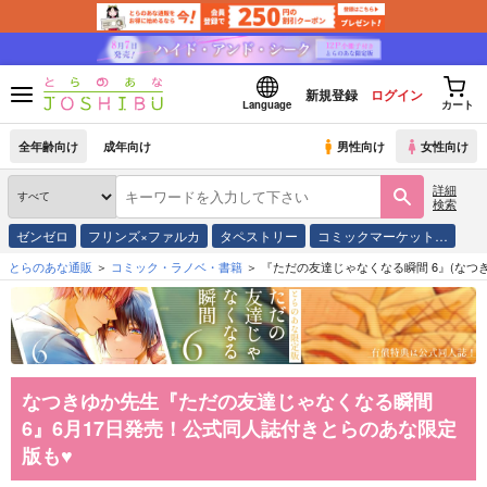
新規登録
ログイン
Language
カート
全年齢向け
成年向け
男性向け
女性向け
詳細
検索
ゼンゼロ
フリンズ×ファルカ
タペストリー
コミックマーケット…
とらのあな通販
コミック・ラノベ・書籍
『ただの友達じゃなくなる瞬間 6』(なつき
なつきゆか先生『ただの友達じゃなくなる瞬間
6』6月17日発売！公式同人誌付きとらのあな限定
版も♥