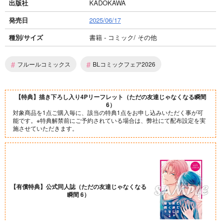
出版社
KADOKAWA
発売日
2025/06/17
種別/サイズ
書籍 - コミック/ その他
#
#
フルールコミックス
BLコミックフェア2026
【特典】描き下ろし入り4Pリーフレット（ただの友達じゃなくなる瞬間
6）
対象商品を1点ご購入毎に、該当の特典1点をお申し込みいただく事が可
能です。※特典解禁前にご予約されている場合は、弊社にて配布設定を実
施させていただきます。
【有償特典】公式同人誌（ただの友達じゃなくなる
瞬間 6）