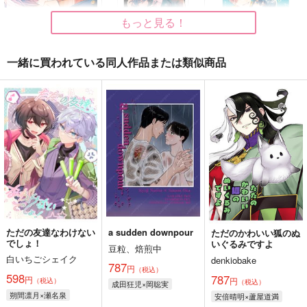
もっと見る！
一緒に買われている同人作品または類似商品
茜色に染まる瞬間
【有償特典】公式同人
【有償特典】公式同人
誌（ただの友達じゃな
誌（ただの友達じゃな
KADOKAWA
くなる瞬間 4）
くなる瞬間 5）
KADOKAWA
KADOKAWA
858
円
（税込）
420
480
円
円
（税込）
（税込）
サンプル
サンプル
サンプル
作品詳細
作品詳細
作品詳細
ただの友達なわけない
a sudden downpour
ただのかわいい狐のぬ
でしょ！
いぐるみですよ
豆粒、焙煎中
白いちごシェイク
denkiobake
787
円
（税込）
598
787
円
円
（税込）
（税込）
成田狂児×岡聡実
朔間凛月×瀬名泉
安倍晴明×蘆屋道満