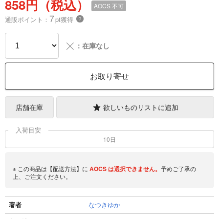
858円（税込）
AOCS
不可
7
通販ポイント：
pt獲得
？
╳
：在庫なし
お取り寄せ
店舗在庫
欲しいものリストに追加
入荷目安
10日
※ この商品は【配送方法】に
AOCS
は選択できません。
予めご了承の
上、ご注文ください。
著者
なつきゆか