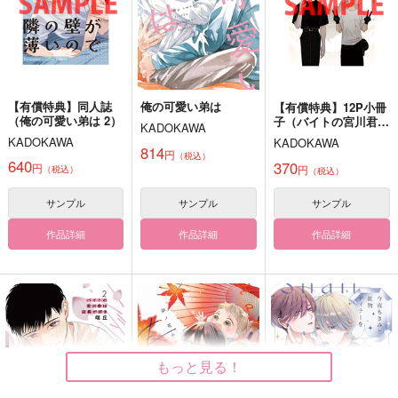
【有償特典】同人誌
俺の可愛い弟は
【有償特典】12P小冊
（俺の可愛い弟は 2）
子（バイトの宮川君は
KADOKAWA
店長が好き 2）
KADOKAWA
KADOKAWA
814
円
（税込）
640
370
円
円
（税込）
（税込）
サンプル
サンプル
サンプル
作品詳細
作品詳細
作品詳細
もっと見る！