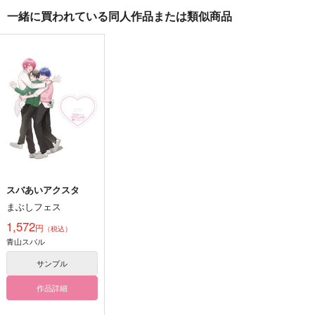
一緒に買われている同人作品または類似商品
バイトの宮川君は店長
春めく堅物 2
今夜もきみと鉱物ディ
が好き 2
ナーを 2
KADOKAWA
KADOKAWA
KADOKAWA
924
円
（税込）
1,430
858
円
円
（税込）
（税込）
サンプル
サンプル
サンプル
作品詳細
作品詳細
作品詳細
スバあいアクスタ
まぶしフェス
1,572
円
（税込）
青山スバル
サンプル
作品詳細