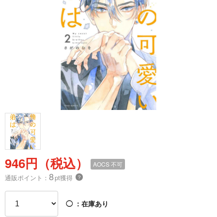
946円（税込）
AOCS
不可
8
通販ポイント：
pt獲得
？
◯
：在庫あり