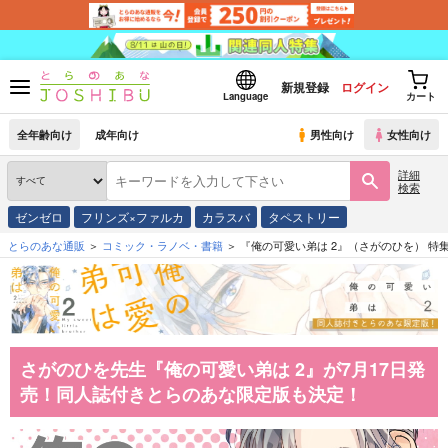
新規登録
ログイン
Language
カート
全年齢向け
成年向け
男性向け
女性向け
詳細
検索
ゼンゼロ
フリンズ×ファルカ
カラスバ
タペストリー
とらのあな通販
コミック・ラノベ・書籍
『俺の可愛い弟は 2』（さがのひを） 特
さがのひを先生『俺の可愛い弟は 2』が7月17日発
売！同人誌付きとらのあな限定版も決定！