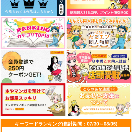
【有償特典】8P小冊
出来損ないのラブソン
ハイド・アンド・シー
子（出来損ないのラブ
グRiff
ク
ソング Riff）
三交社
三交社
シュークリーム
310
820
935
円
円
円
（税込）
（税込）
（税込）
サンプル
サンプル
サンプル
作品詳細
作品詳細
作品詳細
キーワードランキング(集計期間：07/30～08/05)
【有償特典】12P小冊
スモークブルーの雨の
花金ラブアクシデン
子（ハイド・アンド・
ち晴れ 2
ト!