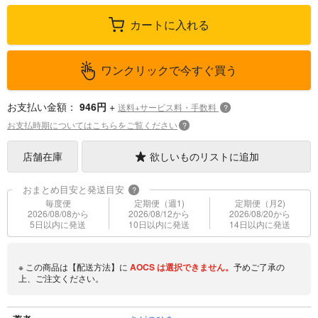
カートに入れる
ワンクリックで今すぐ買う
お支払い金額：
946円
+
送料+サービス料・手数料
?
お支払時期についてはこちらをご覧ください
?
店舗在庫
欲しいものリストに追加
おまとめ目安と発送目安
?
毎度便
定期便（週1)
定期便（月2)
2026/08/08から
2026/08/12から
2026/08/20から
5日以内に発送
10日以内に発送
14日以内に発送
※ この商品は【配送方法】に
AOCS
は選択できません。
予めご了承の
上、ご注文ください。