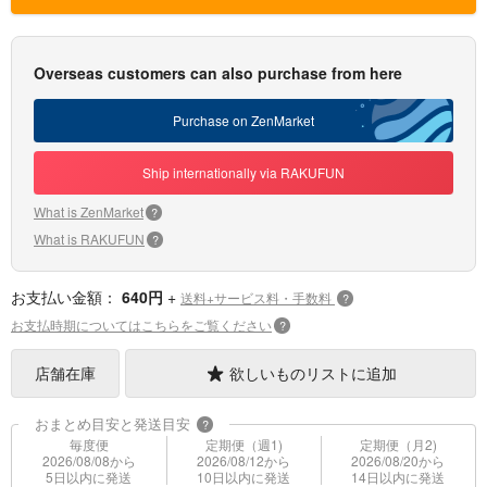
Overseas customers can also purchase from here
Purchase on ZenMarket
Ship internationally via RAKUFUN
What is ZenMarket
?
What is RAKUFUN
?
お支払い金額：
640円
+
送料+サービス料・手数料
?
お支払時期についてはこちらをご覧ください
?
店舗在庫
欲しいものリストに追加
おまとめ目安と発送目安
?
毎度便
定期便（週1)
定期便（月2)
2026/08/08から
2026/08/12から
2026/08/20から
5日以内に発送
10日以内に発送
14日以内に発送