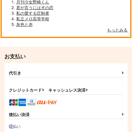
シーク）
月刊少女野崎くん
シュークリーム
KADOKAWA
Jパブリッシング
君が言うには犬の恋
370
858
825
円
円
円
私の愛する圧制者
（税込）
（税込）
（税込）
私立メロ高等学校
サンプル
サンプル
サンプル
灰色と赤
もっとみる
作品詳細
作品詳細
作品詳細
お支払い
代引き
クレジットカード
キャッシュレス決済
【有償特典】12P小冊
忠犬部下とツンデレ少
前略、お兄ちゃんは聖
後払い決済
子（花金ラブアクシデ
尉 2
女になりました。 4
ント！）
Jパブリッシング
KADOKAWA
彗星社