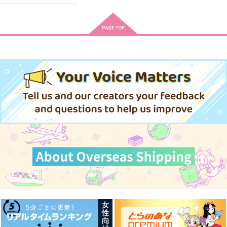
悠と晴 4
ただの友達じゃなくな
俺の猫執事が言う事を
る瞬間 8
聞かない件
KADOKAWA
KADOKAWA
KADOKAWA
946
円
（税込）
1,045
946
円
円
（税込）
（税込）
サンプル
サンプル
サンプル
作品詳細
作品詳細
作品詳細