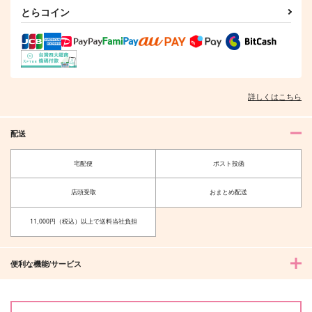
370
1,375
880
円
円
円
（税込）
（税込）
（税込）
とらコイン
サンプル
サンプル
サンプル
作品詳細
作品詳細
作品詳細
詳しくはこちら
配送
宅配便
ポスト投函
店頭受取
おまとめ配送
11,000円（税込）以上で送料当社負担
俺のじゅりに、ふれな
茜色に染まる瞬間
いで
KADOKAWA
便利な機能/サービス
三交社
858
円
（税込）
870
円
（税込）