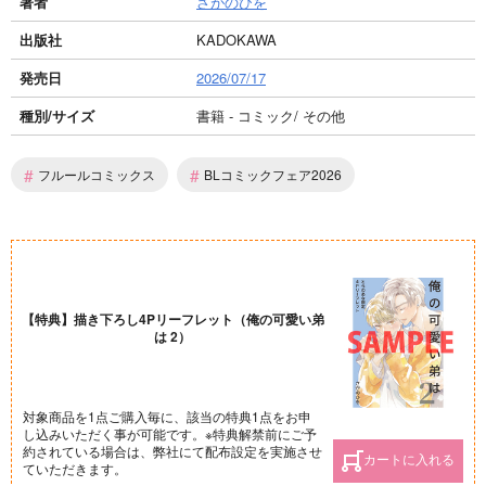
著者
さがのひを
出版社
KADOKAWA
発売日
2026/07/17
種別/サイズ
書籍 - コミック/ その他
#
#
フルールコミックス
BLコミックフェア2026
【特典】描き下ろし4Pリーフレット（俺の可愛い弟
は 2）
対象商品を1点ご購入毎に、該当の特典1点をお申
し込みいただく事が可能です。※特典解禁前にご予
約されている場合は、弊社にて配布設定を実施させ
カートに入れる
ていただきます。