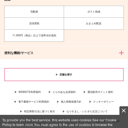
宅配便
ポスト投函
店頭受取
おまとめ配送
11,000円（税込）以上で送料当社負担
便利な機能/サービス
店舗を探す
WEBSITE利用規約
とらのあな会員規約
通信販売ポイント規約
電子書籍サービス利用規約
個人情報保護方針
クッキーポリシー
特定商取引法に基づく表示
なりすまし・いたずら注文について
To provide you the best service, this website uses cookies.See our Cookie
For Overseas customer, now you can ship your purchases by using purchases agent
Policy to learn more.You must agree to the use of cookies to browse the
services “AOCS”! Click {more…} for more information …
more