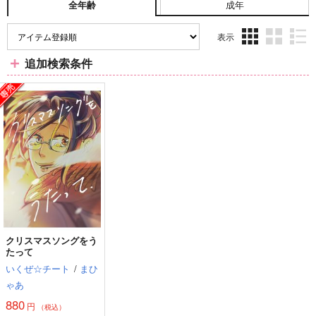
成年
全年齢
表示
3カ
2カ
1カ
追加検索条件
ラ
ラ
ラ
ム
ム
ム
表
表
表
示
示
示
クリスマスソングをう
たって
いくぜ☆チート
/
まひ
ゃあ
880
円
（税込）