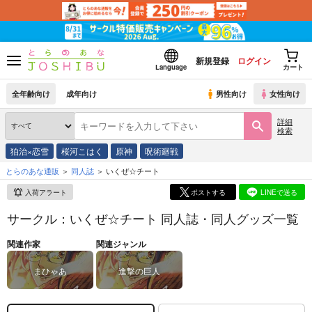
新規登録
ログイン
Language
カート
全年齢向け
成年向け
男性向け
女性向け
詳細
検索
狛治×恋雪
桜河こはく
原神
呪術廻戦
とらのあな通販
同人誌
いくぜ☆チート
入荷アラート
ポストする
LINEで送る
サークル：いくぜ☆チート 同人誌・同人グッズ一覧
関連作家
関連ジャンル
まひゃあ
進撃の巨人