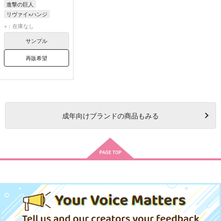
進撃の巨人
リヴァイ×ハンジ
リヴァイ・アッカーマン
×：在庫なし
ハンジ・ゾエ
サンプル
再販希望
成年
向けブランドの商品もみる