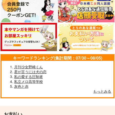
キーワードランキング(集計期間：07/30～08/05)
月刊少女野崎くん
君が言うには犬の恋
私の愛する圧制者
私立メロ高等学校
灰色と赤
もっとみる
お支払い