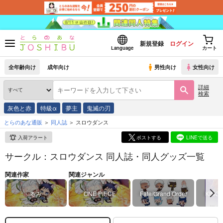
新規登録
ログイン
Language
カート
全年齢向け
成年向け
男性向け
女性向け
詳細
検索
灰色と赤
特級α
夢主
鬼滅の刃
とらのあな通販
同人誌
スロウダンス
入荷アラート
ポストする
LINEで送る
サークル：スロウダンス 同人誌・同人グッズ一覧
関連作家
関連ジャンル
るみ
ONE PIECE
Fate/Grand Order
KING 