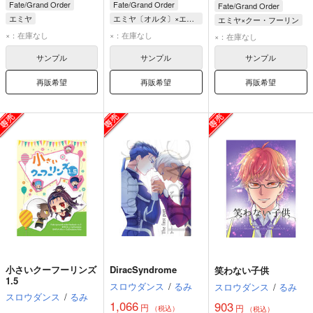
Fate/Grand Order
Fate/Grand Order
Fate/Grand Order
エミヤ
エミヤ〔オルタ〕×エミヤ
エミヤ×クー・フーリン
クー・フーリン
エミヤ
エミヤ
×：在庫なし
×：在庫なし
×：在庫なし
エミヤ〔オルタ〕
クー・フーリン
サンプル
サンプル
サンプル
再販希望
再販希望
再販希望
小さいクーフーリンズ
DiracSyndrome
笑わない子供
1.5
スロウダンス
/
るみ
スロウダンス
/
るみ
スロウダンス
/
るみ
1,066
903
円
円
（税込）
（税込）