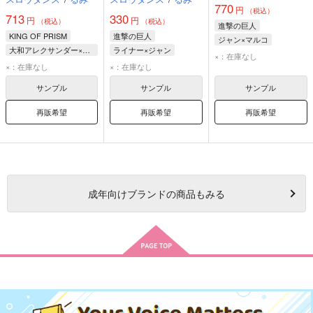
770
円
（税込）
713
330
円
円
（税込）
（税込）
進撃の巨人
KING OF PRISM
進撃の巨人
ジャン×マルコ
大和アレクサンダー×十王院カケル
ライナー×ジャン
ジャン・キルシュタイン
×：在庫なし
大和アレクサンダー
ジャン・キルシュタイン
×：在庫なし
×：在庫なし
マルコ・ボット
十王院カケル
ライナー・ブラウン
サンプル
サンプル
サンプル
再販希望
再販希望
再販希望
成年
向けブランドの商品もみる