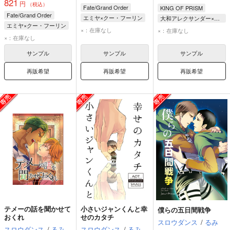
821
円
（税込）
Fate/Grand Order
KING OF PRISM
Fate/Grand Order
エミヤ×クー・フーリン
大和アレクサンダー×十王院カケル
エミヤ×クー・フーリン
エミヤ
大和アレクサンダー
×：在庫なし
×：在庫なし
エミヤ
×：在庫なし
クー・フーリン
十王院カケル
クー・フーリン
サンプル
サンプル
サンプル
再販希望
再販希望
再販希望
テメーの話を聞かせて
小さいジャンくんと幸
僕らの五日間戦争
おくれ
せのカタチ
スロウダンス
/
るみ
スロウダンス
/
るみ
スロウダンス
/
るみ