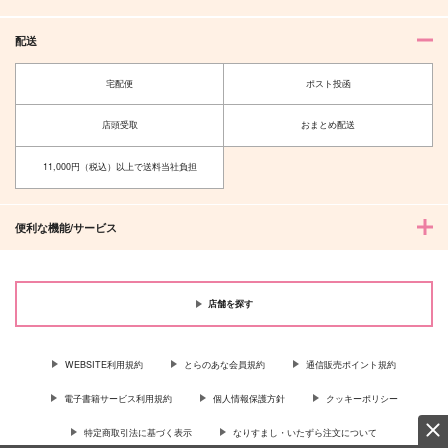
配送
宅配便
ポスト投函
店頭受取
おまとめ配送
11,000円（税込）以上で送料当社負担
便利な機能/サービス
店舗を探す
WEBSITE利用規約
とらのあな会員規約
通信販売ポイント規約
電子書籍サービス利用規約
個人情報保護方針
クッキーポリシー
特定商取引法に基づく表示
なりすまし・いたずら注文について