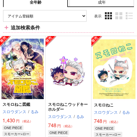
成年
全年齢
表示
3カ
2カ
1カ
追加検索条件
ラ
ラ
ラ
ム
ム
ム
表
表
表
示
示
示
スモロねこ図鑑
スモロねこウッドキー
スモロねこ
ホルダー
スロウダンス
/
るみ
スロウダンス
/
るみ
スロウダンス
/
るみ
1,430
748
円
円
（税込）
（税込）
748
円
（税込）
ONE PIECE
ONE PIECE
ONE PIECE
スモーカー×ロー
スモーカー×ロー