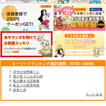
キーワードランキング(集計期間：07/30～08/05)
月刊少女野崎くん
君が言うには犬の恋
私の愛する圧制者
私立メロ高等学校
灰色と赤
もっとみる