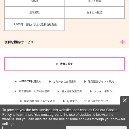
宅配便
ポスト投函
店頭受取
おまとめ配送
11,000円（税込）以上で送料当社負担
便利な機能/サービス
店舗を探す
WEBSITE利用規約
とらのあな会員規約
通信販売ポイント規約
電子書籍サービス利用規約
個人情報保護方針
クッキーポリシー
特定商取引法に基づく表示
なりすまし・いたずら注文について
To provide you the best service, this website uses cookies.See our Cookie
For Overseas customer, now you can ship your purchases by using purchases agent
Policy to learn more.You must agree to the use of cookies to browse the
services “AOCS”! Click {more…} for more information …
more
website, but you can also refuse the use of some cookies through your browser
settings.