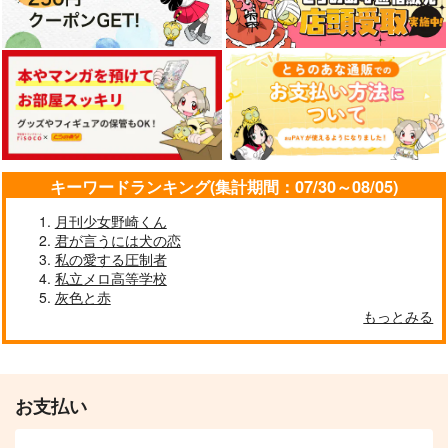
キーワードランキング(集計期間：07/30～08/05)
月刊少女野崎くん
君が言うには犬の恋
私の愛する圧制者
私立メロ高等学校
灰色と赤
もっとみる
お支払い