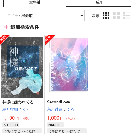
成年
全年齢
表示
3カ
2カ
1カ
追加検索条件
ラ
ラ
ラ
ム
ム
ム
表
表
表
示
示
示
神様に嫌われてる
SecondLove
烏と徘徊
/
くろー
烏と徘徊
/
くろー
1,100
1,000
円
円
（税込）
（税込）
NARUTO
NARUTO
うちはオビト×はたけカカシ
うちはオビト×はたけカカシ