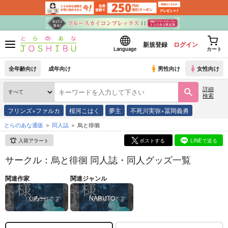
新規登録
ログイン
Language
カート
全年齢向け
成年向け
男性向け
女性向け
詳細
検索
フリンズ×ファルカ
桜河こはく
夢主
不死川実弥×冨岡義勇
とらのあな通販
同人誌
烏と徘徊
入荷アラート
ポストする
LINEで送る
サークル：烏と徘徊 同人誌・同人グッズ一覧
関連作家
関連ジャンル
くろー
NARUTO