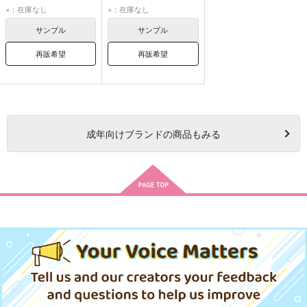
うちはオビト
うちはオビト
×：在庫なし
×：在庫なし
はたけカカシ
はたけカカシ
サンプル
サンプル
再販希望
再販希望
成年
向けブランドの商品もみる