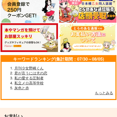
キーワードランキング(集計期間：07/30～08/05)
月刊少女野崎くん
君が言うには犬の恋
私の愛する圧制者
私立メロ高等学校
灰色と赤
もっとみる
お支払い