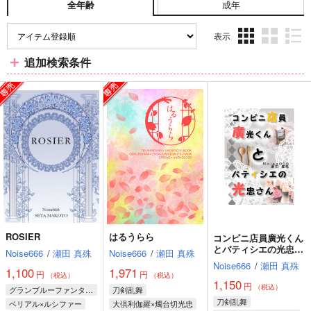
成年
全年齢
表示
3カ
2カ
1カ
追加検索条件
ラ
ラ
ラ
ム
ム
ム
表
表
表
示
示
示
ROSIER
はるうらら
コンビニ店員廣光くん
とパティシエの光忠さ
Noise666
/
瀬田 真殊
Noise666
/
瀬田 真殊
ん
Noise666
/
瀬田 真殊
1,100
1,971
円
円
（税込）
（税込）
1,150
円
（税込）
グランブルーファンタジー
刀剣乱舞
刀剣乱舞
ベリアル×ルシファー
大倶利伽羅×燭台切光忠