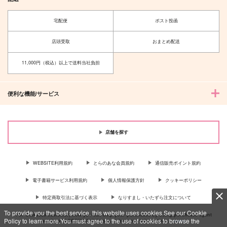
宅配便
ポスト投函
店頭受取
おまとめ配送
11,000円（税込）以上で送料当社負担
便利な機能/サービス
店舗を探す
WEBSITE利用規約
とらのあな会員規約
通信販売ポイント規約
電子書籍サービス利用規約
個人情報保護方針
クッキーポリシー
特定商取引法に基づく表示
なりすまし・いたずら注文について
To provide you the best service, this website uses cookies.See our Cookie
For Overseas customer, now you can ship your purchases by using purchases agent
Policy to learn more.You must agree to the use of cookies to browse the
services “AOCS”! Click {more…} for more information …
more