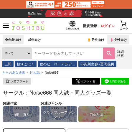
新規登録
ログイン
Language
カート
全年齢向け
成年向け
男性向け
女性向け
詳細
検索
三間
桜河こはく
僕のヒーローアカデ…
不死川実弥×冨岡義勇
とらのあな通販
同人誌
Noise666
入荷アラート
ポストする
LINEで送る
サークル：Noise666 同人誌・同人グッズ一覧
関連作家
関連ジャンル
グランブルーファン
瀬田 真殊
刀剣乱舞
タジー