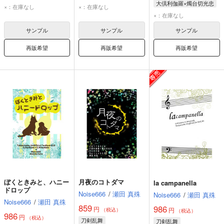
大倶利伽羅×燭台切光忠
ベリアル
ルシファー
大倶利伽羅
×：在庫なし
×：在庫なし
大倶利伽羅
燭台切光忠
×：在庫なし
燭台切光忠
サンプル
サンプル
サンプル
再販希望
再販希望
再販希望
ぼくときみと、ハニー
月夜のコトダマ
la campanella
ドロップ
Noise666
/
瀬田 真殊
Noise666
/
瀬田 真殊
Noise666
/
瀬田 真殊
859
986
円
円
（税込）
（税込）
986
円
（税込）
刀剣乱舞
刀剣乱舞