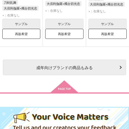
刀剣乱舞
大倶利伽羅×燭台切光忠
大倶利伽羅×燭台切光忠
大倶利伽羅×燭台切光忠
大倶利伽羅
燭台切光忠
×：在庫なし
×：在庫なし
大倶利伽羅
×：在庫なし
燭台切光忠
大倶利伽羅
燭台切光忠
サンプル
サンプル
サンプル
再販希望
再販希望
再販希望
成年
向けブランドの商品もみる