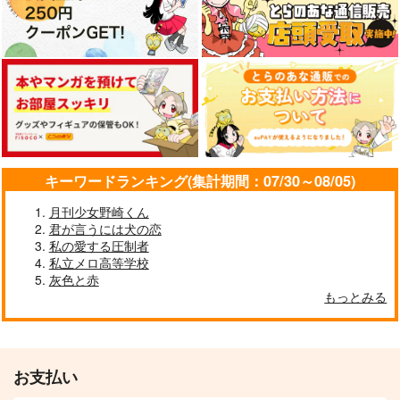
キーワードランキング(集計期間：07/30～08/05)
月刊少女野崎くん
君が言うには犬の恋
私の愛する圧制者
私立メロ高等学校
灰色と赤
もっとみる
お支払い