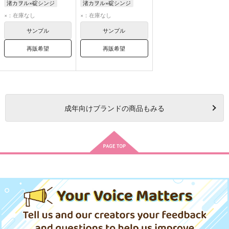
渚カヲル×碇シンジ
渚カヲル×碇シンジ
渚カヲル
碇シンジ
渚カヲル
碇シンジ
×：在庫なし
×：在庫なし
サンプル
サンプル
再販希望
再販希望
成年
向けブランドの商品もみる