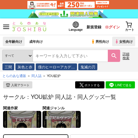
新規登録
ログイン
Language
カート
全年齢向け
成年向け
男性向け
女性向け
詳細
検索
三間
灰色と赤
僕のヒーローアカデ…
鬼滅の刃
とらのあな通販
同人誌
YOU鉱炉
入荷アラート
ポストする
LINEで送る
サークル：YOU鉱炉 同人誌・同人グッズ一覧
関連作家
関連ジャンル
新世紀エヴァンゲリ
T.スラグ
オン