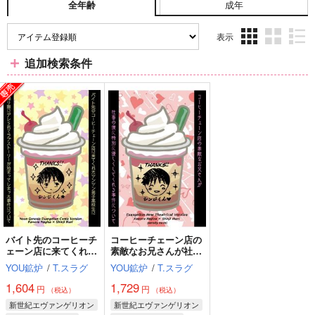
成年
全年齢
表示
3カ
2カ
1カ
追加検索条件
ラ
ラ
ラ
ム
ム
ム
表
表
表
示
示
示
バイト先のコーヒーチ
コーヒーチェーン店の
ェーン店に来てくれた
素敵なお兄さんが社畜
ツンツン男子高校生に
の僕に特別に優しくし
YOU鉱炉
/
T.スラグ
YOU鉱炉
/
T.スラグ
帰り際にデレられてラ
てくれる事件について
ブストーリーが始まっ
1,604
1,729
円
円
（税込）
（税込）
てしまった事件につい
新世紀エヴァンゲリオン
新世紀エヴァンゲリオン
て