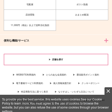
宅配便
ポスト投函
店頭受取
おまとめ配送
11,000円（税込）以上で送料当社負担
便利な機能/サービス
店舗を探す
WEBSITE利用規約
とらのあな会員規約
通信販売ポイント規約
電子書籍サービス利用規約
個人情報保護方針
クッキーポリシー
特定商取引法に基づく表示
なりすまし・いたずら注文について
To provide you the best service, this website uses cookies.See our Cookie
For Overseas customer, now you can ship your purchases by using purchases agent
Policy to learn more.You must agree to the use of cookies to browse the
services “AOCS”! Click {more…} for more information …
more
website, but you can also refuse the use of some cookies through your browser
settings.