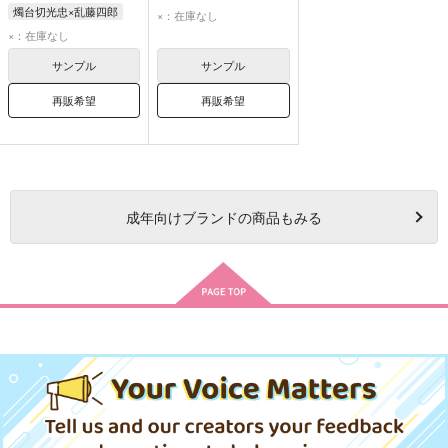
燭台切光忠×乱藤四郎
×：在庫なし
燭台切光忠
乱藤四郎
×：在庫なし
サンプル
サンプル
再販希望
再販希望
成年
向けブランドの商品もみる