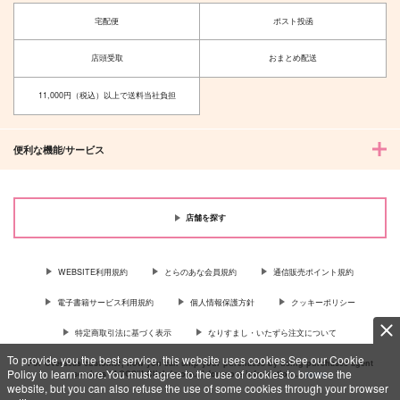
宅配便
ポスト投函
店頭受取
おまとめ配送
11,000円（税込）以上で送料当社負担
便利な機能/サービス
店舗を探す
WEBSITE利用規約
とらのあな会員規約
通信販売ポイント規約
電子書籍サービス利用規約
個人情報保護方針
クッキーポリシー
特定商取引法に基づく表示
なりすまし・いたずら注文について
To provide you the best service, this website uses cookies.See our Cookie
For Overseas customer, now you can ship your purchases by using purchases agent
Policy to learn more.You must agree to the use of cookies to browse the
services “AOCS”! Click {more…} for more information …
more
website, but you can also refuse the use of some cookies through your browser