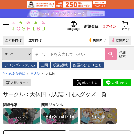
新規登録
ログイン
Language
カート
全年齢向け
成年向け
男性向け
女性向け
詳細
検索
フリンズ×ファルカ
三間
呪術廻戦
薬屋のひとりごと
とらのあな通販
同人誌
大仏国
入荷アラート
ポストする
LINEで送る
サークル：大仏国 同人誌・同人グッズ一覧
関連作家
関連ジャンル
大和マナ
Fate/Grand Order
刀剣乱舞