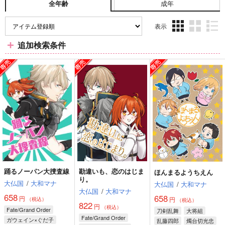
成年
全年齢
表示
3カ
2カ
1カ
追加検索条件
ラ
ラ
ラ
ム
ム
ム
表
表
表
示
示
示
踊るノーパン大捜査線
勘違いも、恋のはじま
ほんまるようちえん
り。
大仏国
/
大和マナ
大仏国
/
大和マナ
大仏国
/
大和マナ
658
658
円
円
（税込）
（税込）
822
円
（税込）
Fate/Grand Order
刀剣乱舞
大将組
Fate/Grand Order
ガウェイン×ぐだ子
乱藤四郎
燭台切光忠