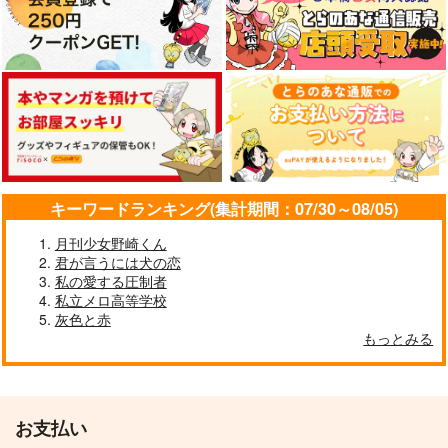
キーワードランキング(集計期間：07/30～08/05)
月刊少女野崎くん
君が言うには犬の恋
私の愛する圧制者
私立メロ高等学校
灰色と赤
もっとみる
お支払い